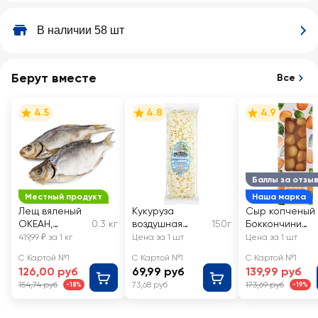
В наличии 58 шт
Берут вместе
Все
4.5
4.8
4.9
Баллы за отзы
Местный продукт
Наша марка
Лещ вяленый
Кукуруза
Сыр копченый
ОКЕАН,
0.3 кг
воздушная
150г
Боккончини
весовой
МАККОРН
40%, без змж,
419,99 ₽ за 1 кг
Цена за 1 шт
Цена за 1 шт
соленый
ЛЕНТА FRESH
С Картой №1
С Картой №1
С Картой №1
126,00 руб
69,99 руб
139,99 руб
154,74 руб
73,68 руб
173,69 руб
-18%
-19%