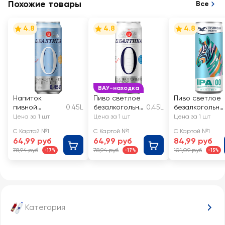
Похожие товары
Все
4.8
4.8
4.8
ВАУ-находка
Напиток
Пиво светлое
Пиво светлое
пивной
0.45L
безалкогольно
0.45L
безалкогольно
безалкогольны
е БАЛТИКА 0,
е
Цена за 1 шт
Цена за 1 шт
Цена за 1 шт
й БАЛТИКА 0
0,5%, ж/б
ГОРЬКОВСКАЯ
С Картой №1
С Картой №1
С Картой №1
Пшеничное
ПИВОВАРНЯ
64,99 руб
64,99 руб
84,99 руб
нефильтрован
IPA
78,94 руб
78,94 руб
101,09 руб
-17%
-17%
-15%
ный
нефильтрован
пастеризован
ное
ный 0,5%
пастеризован
ное
осветленное
0,5%
Категория