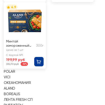
4.9
Минтай
замороженный
300г
ALAND филе в
Цена за 1 шт
кляре
С Картой №1
199,99 руб
315,79 руб
-36%
POLAR
VICI
ОКЕАНОМАНИЯ
ALAND
BOREALIS
ЛЕНТА FRESH СП