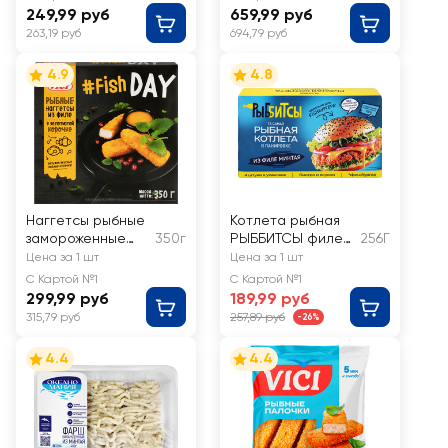
249,99 руб
659,99 руб
263,19 руб
694,79 руб
4.9
4.8
Наггетсы рыбные
Котлета рыбная
замороженные
350г
РЫББИТСЫ филе
256Г
VICI
минтая в
Цена за 1 шт
Цена за 1 шт
панированные в
панировке
С Картой №1
С Картой №1
золотистой
299,99 руб
189,99 руб
корочке, из филе
315,79 руб
257,89 руб
-26%
4.4
4.4