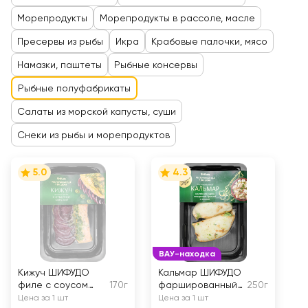
Морепродукты
Морепродукты в рассоле, масле
Пресервы из рыбы
Икра
Крабовые палочки, мясо
Намазки, паштеты
Рыбные консервы
Рыбные полуфабрикаты
Салаты из морской капусты, суши
Снеки из рыбы и морепродуктов
5.0
4.3
ВАУ-находка
Кижуч ШИФУДО
Кальмар ШИФУДО
филе с соусом
170г
фаршированный
250г
Песто с печеной
тремя видами
Цена за 1 шт
Цена за 1 шт