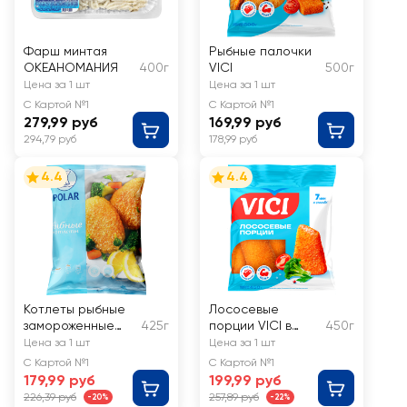
Фарш минтая
Рыбные палочки
ОКЕАНОМАНИЯ
400г
VICI
500г
Цена за 1 шт
Цена за 1 шт
С Картой №1
С Картой №1
279,99 руб
169,99 руб
294,79 руб
178,99 руб
4.4
4.4
Котлеты рыбные
Лососевые
замороженные
425г
порции VICI в
450г
POLAR в
золотистой
Цена за 1 шт
Цена за 1 шт
панировке
корочке
С Картой №1
С Картой №1
179,99 руб
199,99 руб
226,39 руб
257,89 руб
-20%
-22%