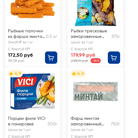
Рыбные палочки
Рыбки тресковые
из фарша минтая
0.5 кг
замороженные
375г
замороженные,
POLAR с сыром, в
344,99 ₽ за 1 кг
Цена за 1 шт
обжаренные в
панировке
С Картой №1
С Картой №1
панировке,
172,50 руб
179,99 руб
весовые
181,58 руб
238,99 руб
-24%
4.9
4.6
Порции филе VICI
Фарш минтая
в панировке
300г
замороженный
750г
BOREALIS
Цена за 1 шт
Цена за 1 шт
блочный
С Картой №1
С Картой №1