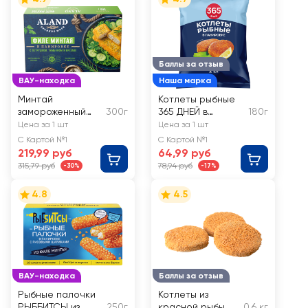
Баллы за отзыв
ВАУ-находка
Наша марка
Минтай
Котлеты рыбные
замороженный
300г
365 ДНЕЙ в
180г
ALAND с
панировке
Цена за 1 шт
Цена за 1 шт
петрушкой,
С Картой №1
С Картой №1
тимьяном и
219,99 руб
64,99 руб
орегано, филе в
315,79 руб
78,94 руб
-30%
-17%
панировке
4.8
4.5
ВАУ-находка
Баллы за отзыв
Рыбные палочки
Котлеты из
РЫББИТСЫ из
250г
красной рыбы
0.6 кг