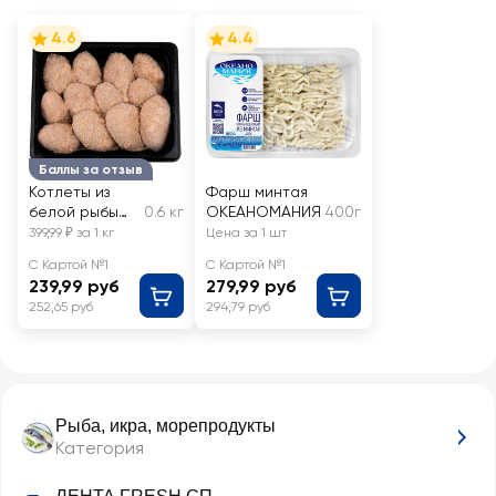
4.6
4.4
Баллы за отзыв
Котлеты из
Фарш минтая
белой рыбы
0.6 кг
ОКЕАНОМАНИЯ
400г
ЛЕНТА FRESH,
399,99 ₽ за 1 кг
Цена за 1 шт
весовые
С Картой №1
С Картой №1
239,99 руб
279,99 руб
252,65 руб
294,79 руб
Рыба, икра, морепродукты
Категория