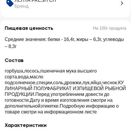
ЛЕНТА FRESH СП
Бренд
Пищевая ценность
На 100г продукта
Средние значения: белки - 16,4г, жиры – 6,3г, углеводы
– 8,3г
Состав
горбуша,лосось,пшеничная мука высшего
сорта,вода,масло
подсолнечное,специи,соль,дрожжи,лук,яйцо,чеснок.КУ
ЛИНАРНЫЙ ПОЛУФАБРИКАТ ИЗПИЩЕВОЙ РЫБНОЙ
ПРОДУКЦИИ.Перед употреблением довести до
готовности.Дату и время изготовления смотри на
дополнительнойэтикетке.Подробную информацию о
товаре смотри на информационном листе
Характеристики