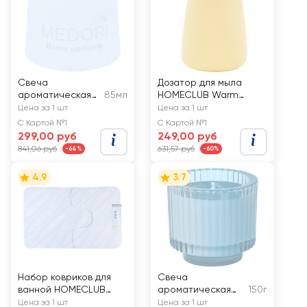
Свеча
Дозатор для мыла
ароматическая
85мл
HOMECLUB Warm
MEDORI Аврора,
season, керамика,
Цена за 1 шт
Цена за 1 шт
Duo effect,
340мл, Арт. WCH-1Y
С Картой №1
С Картой №1
соевый воск,
299,00 руб
249,00 руб
керамический
841,06 руб
631,57 руб
-64%
-60%
подсвечник,
85мл, Арт. МС 201
4.9
3.7
Набор ковриков для
Свеча
ванной HOMECLUB
ароматическая
150г
Warm Season
APOLLO Adore
Цена за 1 шт
Цена за 1 шт