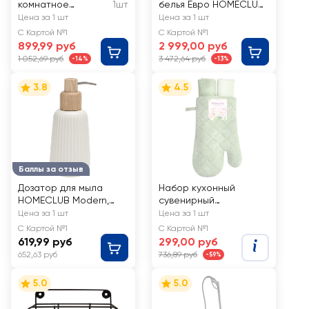
комнатное
1шт
белья Евро HOMECLUB
Драцена Сан Голд
Slate, цвет графит
Цена за 1 шт
Цена за 1 шт
d=11см
однотонный, сатин,
С Картой №1
С Картой №1
Арт. НСевро/50граф
899,99 руб
2 999,00 руб
1 052,69 руб
3 472,64 руб
-14%
-13%
3.8
4.5
Баллы за отзыв
Дозатор для мыла
Набор кухонный
HOMECLUB Modern,
сувенирный
керамика, Арт.
ВАСИЛИСА рукавица
Цена за 1 шт
Цена за 1 шт
CE1069AM-LD
18х30см и 2
С Картой №1
С Картой №1
полотенца 35х60см
619,99 руб
299,00 руб
652,63 руб
736,89 руб
-59%
5.0
5.0