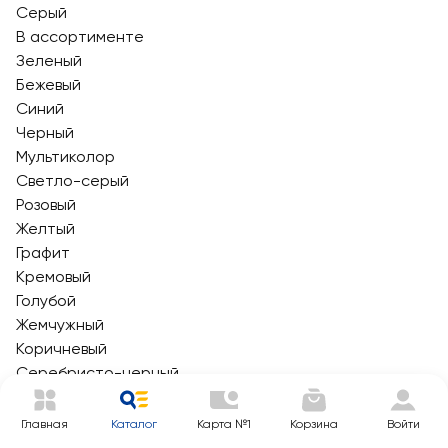
Серый
В ассортименте
Зеленый
Бежевый
Синий
Черный
Мультиколор
Светло-серый
Розовый
Желтый
Графит
Кремовый
Голубой
Жемчужный
Коричневый
Серебристо-черный
Красный
Оранжевый
Главная
Каталог
Карта №1
Корзина
Войти
Прозрачный