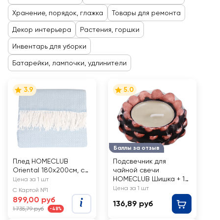
Хранение, порядок, глажка
Товары для ремонта
Декор интерьера
Растения, горшки
Инвентарь для уборки
Батарейки, лампочки, удлинители
3.9
5.0
Баллы за отзыв
Плед HOMECLUB
Подсвечник для
Oriental 180х200см, с
чайной свечи
кисточками
HOMECLUB Шишка + 1
Цена за 1 шт
свечка, 6,5x6,5x2,7см,
Цена за 1 шт
С Картой №1
черный, Арт. 501878
899,00 руб
136,89 руб
1 735,79 руб
-48%