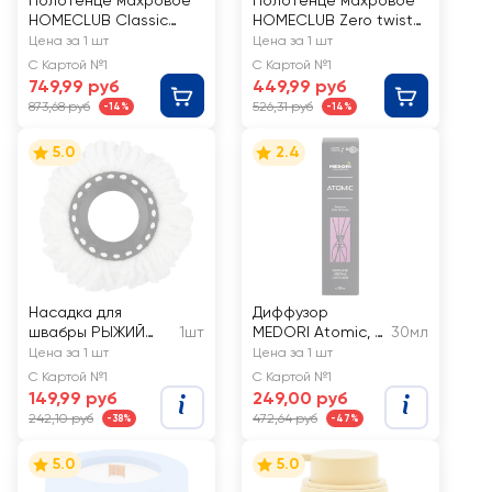
Полотенце махровое
Полотенце махровое
HOMECLUB Classic
HOMECLUB Zero twist
70х130см, цвет
50x80см, коричневое,
Цена за 1 шт
Цена за 1 шт
светло-серый 777, Арт.
Арт. 529729/1
С Картой №1
С Картой №1
ПТА-3501-6122 цв.777
749,99 руб
449,99 руб
873,68 руб
526,31 руб
-14%
-14%
5.0
2.4
Насадка для
Диффузор
швабры РЫЖИЙ
1шт
MEDORI Atomic, с
30мл
КОТ Торнадо
пробником
Цена за 1 шт
Цена за 1 шт
MopM-23, Арт.
аромата и
С Картой №1
С Картой №1
107197
фибровыми
149,99 руб
249,00 руб
палочками, 30мл,
242,10 руб
472,64 руб
-38%
-47%
Арт. TH-3036
5.0
5.0