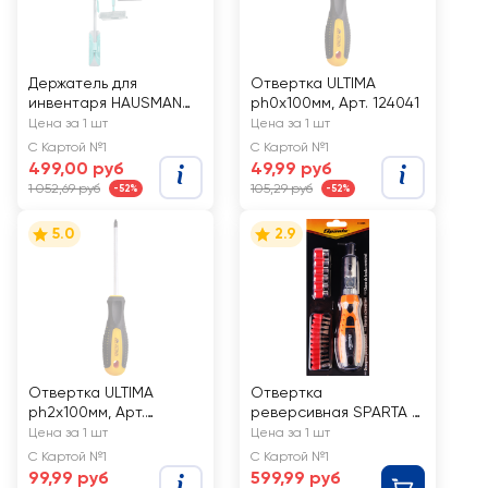
Держатель для
Отвертка ULTIMA
инвентаря HAUSMANN
ph0x100мм, Арт. 124041
Mop Holder, Арт. HM-
Цена за 1 шт
Цена за 1 шт
GM-0840
С Картой №1
С Картой №1
499,00 руб
49,99 руб
1 052,69 руб
105,29 руб
-52%
-52%
5.0
2.9
Отвертка ULTIMA
Отвертка
ph2x100мм, Арт.
реверсивная SPARTA с
124043
шарниром, биты
Цена за 1 шт
Цена за 1 шт
торцовые головки
С Картой №1
С Картой №1
18шт Арт. 115545
99,99 руб
599,99 руб