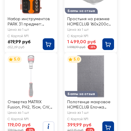
Баллы за отзыв
Набор инструментов
Простыня на резинке
PARK 31 предмет:
HOMECLUB 160х200см,
головки, биты,
белая, страйп-сатин
Цена за 1 шт
Цена за 1 шт
отвертка Арт. 8607
С Картой №1
С Картой №1
619,99 руб
1 499,00 руб
652,69 руб
1 998,99 руб
-25%
5.0
5.0
Баллы за отзыв
Отвертка MATRIX
Полотенце махровое
Fusion, PH2, 15см, CrV,
HOMECLUB Елочка
3-компонентная
50х80см, светло-
Цена за 1 шт
Цена за 1 шт
рукоятка anti slip Арт.
серое
С Картой №1
С Картой №1
11443
119,00 руб
399,99 руб
178,94 руб
463,15 руб
-33%
-13%