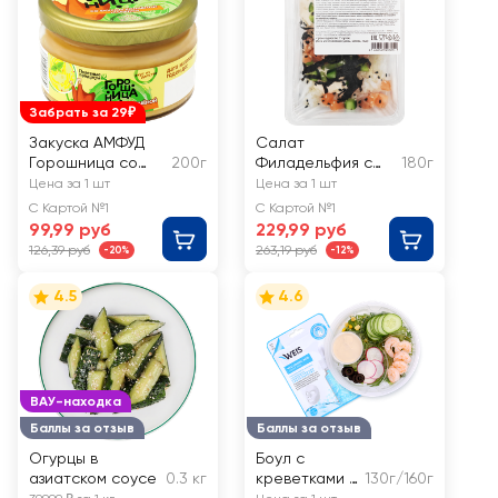
Забрать за 29₽
Закуска АМФУД
Салат
Горошница со
200г
Филадельфия с
180г
вкусом копченой
филе‑кусочками
Цена за 1 шт
Цена за 1 шт
индейки
форели радужной
С Картой №1
С Картой №1
слабосоленой
99,99 руб
229,99 руб
РЕСТО ШИК
126,39 руб
263,19 руб
-20%
-12%
4.5
4.6
ВАУ-находка
Баллы за отзыв
Баллы за отзыв
Огурцы в
Боул с
азиатском соусе
0.3 кг
креветками и
130г/160г