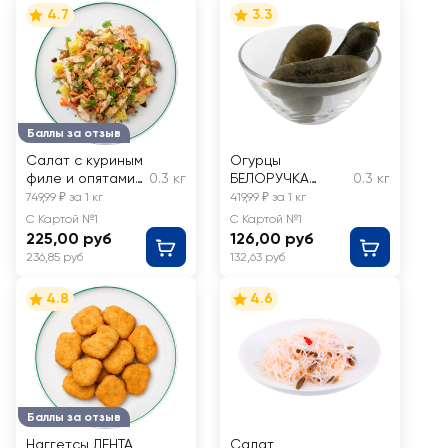
4.7
3.3
Баллы за отзыв
Салат с куриным
Огурцы
филе и опятами,
0.3 кг
БЕЛОРУЧКА
0.3 кг
весовой
маринованные,
749,99 ₽ за 1 кг
419,99 ₽ за 1 кг
целые, весовые
С Картой №1
С Картой №1
225,00 руб
126,00 руб
236,85 руб
132,63 руб
4.8
4.6
Баллы за отзыв
Наггетсы ЛЕНТА
Салат