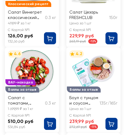
Классический рецепт
Салат Винегрет
Салат Цезарь
классический
0.3 кг
FRESHCLUB
150г
ЛЕНТА FRESH,
419,99 ₽ за 1 кг
Цена за 1 шт
весовой
С Картой №1
С Картой №1
126,00 руб
229,99 руб
132,66 руб
263,19 руб
-12%
4.6
4.2
ВАУ-находка
Баллы за отзыв
Баллы за отзыв
Салат с
Боул с тунцом
томатами,
0.3 кг
и соусом
135г/165г
клубникой и
чили-лайм
1 699,99 ₽ за 1 кг
Цена за 1 шт
моцареллой
ЛЕНТА FRESH,
С Картой №1
С Картой №1
135г/165г
510,00 руб
239,99 руб
536,84 руб
272,69 руб
-11%