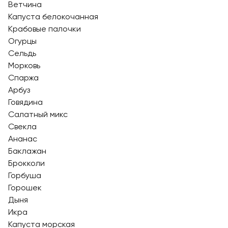
Ветчина
Капуста белокочанная
Крабовые палочки
Огурцы
Сельдь
Морковь
Спаржа
Арбуз
Говядина
Салатный микс
Свекла
Ананас
Баклажан
Брокколи
Горбуша
Горошек
Дыня
Икра
Капуста морская