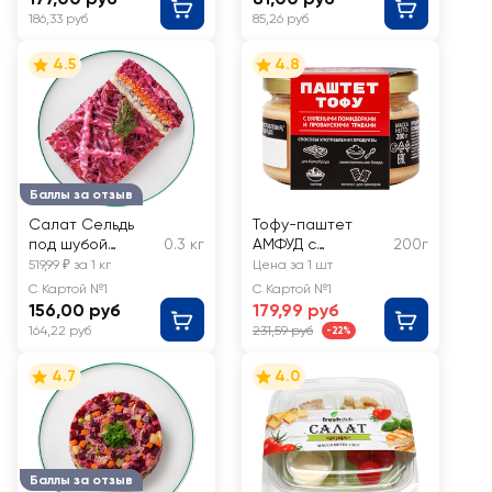
186,33 руб
85,26 руб
4.5
4.8
Баллы за отзыв
Салат Сельдь
Тофу-паштет
под шубой
0.3 кг
АМФУД с
200г
классический
вялеными
519,99 ₽ за 1 кг
Цена за 1 шт
ЛЕНТА FRESH,
помидорами и
С Картой №1
С Картой №1
весовой
прованскими
156,00 руб
179,99 руб
травами
164,22 руб
231,59 руб
-22%
4.7
4.0
Баллы за отзыв