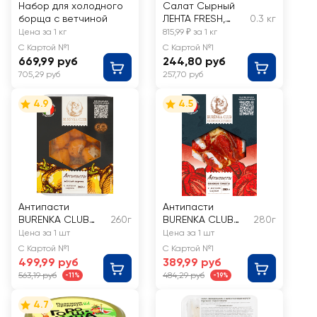
Набор для холодного
Салат Сырный
борща с ветчиной
ЛЕНТА FRESH,
0.3 кг
весовой
Цена за 1 кг
815,99 ₽ за 1 кг
С Картой №1
С Картой №1
669,99 руб
244,80 руб
705,29 руб
257,70 руб
4.9
4.5
Антипасти
Антипасти
BURENKA CLUB
260г
BURENKA CLUB
280г
Желтый перчик с
Томаты вяленые с
Цена за 1 шт
Цена за 1 шт
мягким сыром в
мягким сыром в
С Картой №1
С Картой №1
масле
масле
499,99 руб
389,99 руб
563,19 руб
484,29 руб
-11%
-19%
4.7