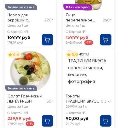
Баллы за отзыв
ВАУ-находка
Набор для
Яйцо
окрошки с
220г
перепелиное
240г
ветчиной
QEGG в
Цена за 1 шт
Цена за 1 шт
маринаде
С Картой №1
С Картой №1
169,99 руб
159,99 руб
178,99 руб
242,19 руб
-33%
4.4
5.0
Баллы за отзыв
Салат Греческий
Томаты
ЛЕНТА FRESH
150г
ТРАДИЦИИ ВКУСА
0.3 кг
соленые черри,
Цена за 1 шт
299,99 ₽ за 1 кг
весовые
С Картой №1
С Картой №1
239,99 руб
90,00 руб
278,99 руб
94,74 руб
-13%