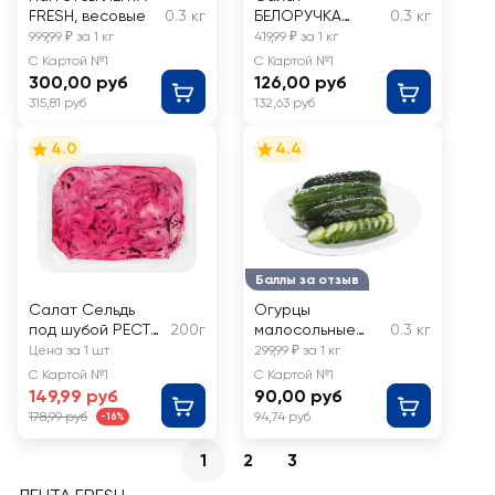
FRESH, весовые
0.3 кг
БЕЛОРУЧКА
0.3 кг
Фунчоза с
999,99 ₽ за 1 кг
419,99 ₽ за 1 кг
овощами,
С Картой №1
С Картой №1
весовой
300,00 руб
126,00 руб
315,81 руб
132,63 руб
4.0
4.4
Баллы за отзыв
Салат Сельдь
Огурцы
под шубой РЕСТО
200г
малосольные
0.3 кг
ШИК
ЛЕНТА FRESH,
Цена за 1 шт
299,99 ₽ за 1 кг
весовые
С Картой №1
С Картой №1
149,99 руб
90,00 руб
178,99 руб
94,74 руб
-16%
1
2
3