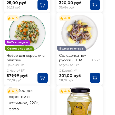
25,00 руб
320,00 руб
26,32 руб
336,84 руб
4.6
4.8
ВАУ-находка
Сезон окрошки
Баллы за отзыв
Набор для окрошки с
Селедочка по-
опятами
русски ЛЕНТА
0.3 кг
маринованными
FRESH, весовая
Цена за 1 кг
669,99 ₽ за 1 кг
С Картой №1
С Картой №1
579,99 руб
201,00 руб
610,59 руб
211,59 руб
4.6
4.6