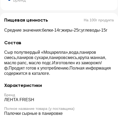
Бренд
Пищевая ценность
На 100г продукта
Средние значения:белки-14г;жиры-25г;углеводы-15г
Состав
Сыр полутвердый «Моцарелла»,вода,паниров
смесь,паниров сухари,панировсмесь,крупа манная,
масло рапс, масло подс.Изготовлен из заморожп/
ф.Продукт готов к употреблению.Полная информация
содержится в каталоге.
Характеристики
Бренд
ЛЕНТА FRESH
Полное название товара (у поставщика)
Палочки сырные в панировке