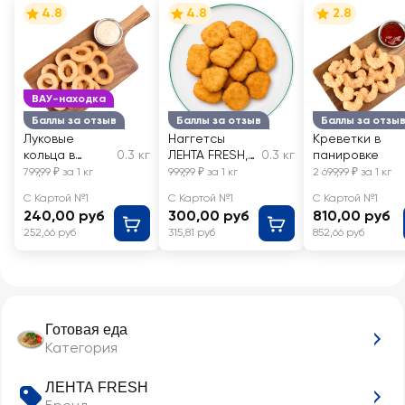
4.8
4.8
2.8
ВАУ-находка
Баллы за отзыв
Баллы за отзыв
Баллы за отзы
Луковые
Наггетсы
Креветки в
кольца в
0.3 кг
ЛЕНТА FRESH,
0.3 кг
панировке
панировке
весовые
799,99 ₽ за 1 кг
999,99 ₽ за 1 кг
2 699,99 ₽ за 1 кг
С Картой №1
С Картой №1
С Картой №1
240,00 руб
300,00 руб
810,00 руб
252,66 руб
315,81 руб
852,66 руб
Готовая еда
Категория
ЛЕНТА FRESH