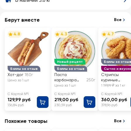
В наличии 5.0 кг
Берут вместе
Все
4.8
4.3
4.7
Новый рецепт
Баллы за отзы
Баллы за отзыв
Баллы за отзыв
Сытно и вкусн
Хот-дог
180г
Паста
Стрипсы
карбонара
250г
куриные
Цена за 1 шт
ЛЕНТА FRESH
Хрустящие
Цена за 1 шт
1 199,99 ₽ за 1 кг
ЛЕНТА FRESH,
С Картой №1
С Картой №1
С Картой №1
весовые
129,99 руб
219,00 руб
360,00 руб
136,84 руб
230,59 руб
378,96 руб
Похожие товары
Все