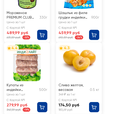
Мороженое
Шашлык из филе
PREMIUM CLUB
330г
грудки индейки
900г
Миндально-
ПАВА ПАВА
Цена за 1 шт
Цена за 1 шт
фисташковое,
С Картой №1
С Картой №1
сливочное, без
489,99 руб
459,99 руб
змж
631,59 руб
610,59 руб
-22%
-24%
4.4
4.3
Купаты из
Слива желтая,
индейки
500г
весовая
0.5 кг
ИНДИЛАЙТ По-
Цена за 1 шт
349 ₽ за 1 кг
домашнему
С Картой №1
С Картой №1
279,99 руб
174,50 руб
347,39 руб
183,69 руб
-19%