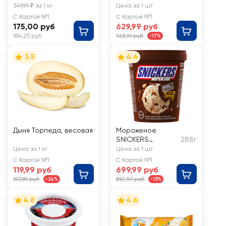
весовые
Сливочное
349,99 ₽ за 1 кг
Цена за 1 шт
ванильное 8%,
С Картой №1
С Картой №1
без змж,
175,00 руб
629,99 руб
контейнер
184,25 руб
763,19 руб
-17%
3.5
4.6
Дыня Торпеда, весовая
Мороженое
SNICKERS
288г
Сливочное с
Цена за 1 кг
Цена за 1 шт
пастой из
С Картой №1
С Картой №1
арахиса,
119,99 руб
699,99 руб
арахисом в
157,89 руб
810,59 руб
-24%
-13%
шоколаде,
карамелью и
4.8
4.6
какаосодержаще
й прослойкой
8,5%, без змж,