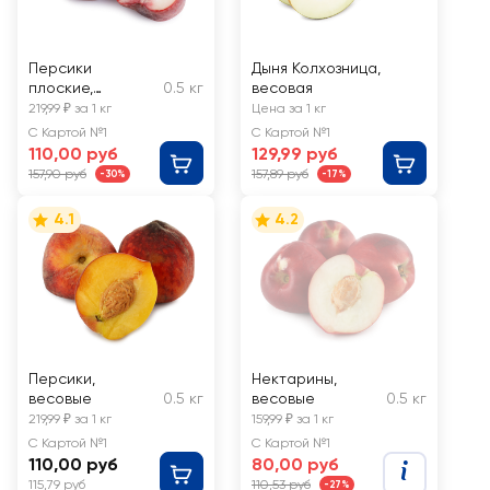
Персики
Дыня Колхозница,
плоские,
0.5 кг
весовая
весовые
219,99 ₽ за 1 кг
Цена за 1 кг
С Картой №1
С Картой №1
110,00 руб
129,99 руб
157,90 руб
157,89 руб
-30%
-17%
4.1
4.2
Персики,
Нектарины,
весовые
0.5 кг
весовые
0.5 кг
219,99 ₽ за 1 кг
159,99 ₽ за 1 кг
С Картой №1
С Картой №1
110,00 руб
80,00 руб
115,79 руб
110,53 руб
-27%