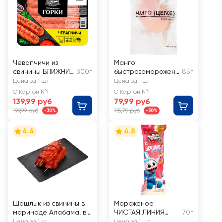
Чевапчичи из
Манго
свинины БЛИЖНИЕ
300г
быстрозамороженн
85г
ГОРКИ
ое целое
Цена за 1 шт
Цена за 1 шт
С Картой №1
С Картой №1
139,99 руб
79,99 руб
199,99 руб
115,79 руб
-30%
-30%
4.4
4.8
Шашлык из свинины в
Мороженое
маринаде Алабама, в
ЧИСТАЯ ЛИНИЯ
70г
вакуумной упаковке
Спиролло,
Цена за 1 кг
Цена за 1 шт