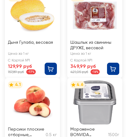
Дыня Гулаба, весовая
Шашлык из свинины
ДРУЖЕ, весовой
Цена за 1 кг
Цена за 1 кг
С Картой №1
С Картой №1
129,99 руб
349,99 руб
157,89 руб
421,05 руб
-17%
-16%
4.1
4.6
Персики плоские
Мороженое
отборные,
0.5 кг
BONVIDA
1500г