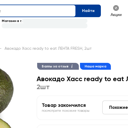
Найти
Акции
Магазин в г.
—
Авокадо Хасс ready to eat ЛЕНТА FRESH, 2шт
Баллы за отзыв
Наша марка
Авокадо Хасс ready to eat
2шт
Товар закончился
Похожие
посмотрите похожие товары