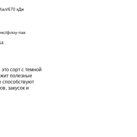
Кал/670 кДж
Т
екс/флоу-пак
54
это сорт с темной
ржит полезные
е способствуют
в, закусок и