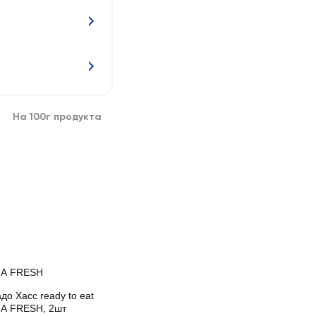
На 100г продукта
А FRESH
до Хасс ready to eat
А FRESH, 2шт