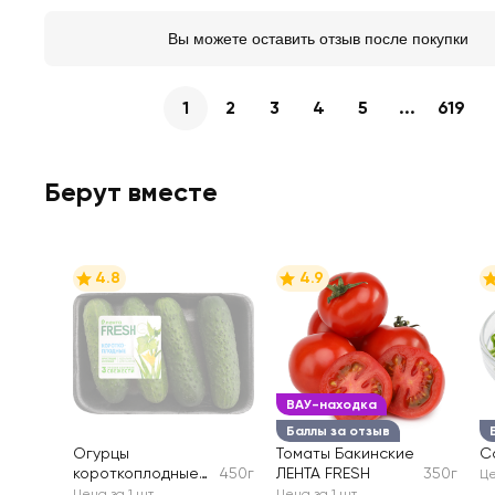
Вы можете оставить отзыв после покупки
1
2
3
4
5
...
619
Берут вместе
4.8
4.9
ВАУ-находка
Баллы за отзыв
Огурцы
Томаты Бакинские
С
короткоплодные
450г
ЛЕНТА FRESH
350г
Це
колючие ЛЕНТА
Цена за 1 шт
Цена за 1 шт