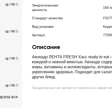
0
0
Энергетическая
160 к
ценность
Стандарт качества
ГОС
Вид упаковки
Корр
0
0
Артикул
7709
Описание
Авокадо ЛЕНТА FRESH Хасс ready to eat – 
0
0
кожурой и нежной мякотью. Авокадо соде
жиры, витамины и антиоксиданты, которы
укреплению здоровья. Подходит для салато
других блюд.
0
0
Предложение не является публичной офертой
дсела вся