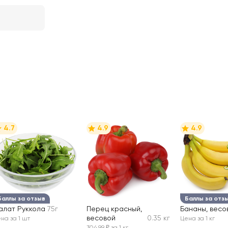
4.7
4.9
4.9
Баллы за отзыв
Баллы за отз
алат Руккола
75г
Перец красный,
Бананы, весо
весовой
0.35 кг
на за 1 шт
Цена за 1 кг
304,99 ₽ за 1 кг