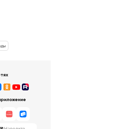
оды
етях
приложение
Наведите