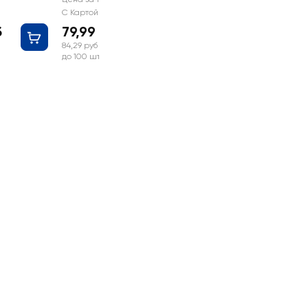
С Картой №1
б
79,99 руб
84,29 руб
до 100 шт