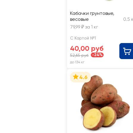
Кабачки грунтовые,
весовые
0.5 
79,99 ₽ за 1 кг
С Картой №1
40,00 руб
-24%
52,65 руб
до 134 кг
4.6