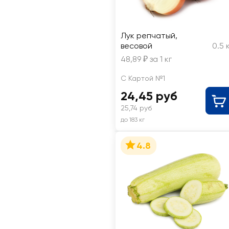
Лук репчатый,
весовой
0.5 
48,89 ₽ за 1 кг
С Картой №1
24,45 руб
25,74 руб
до 183 кг
4.8