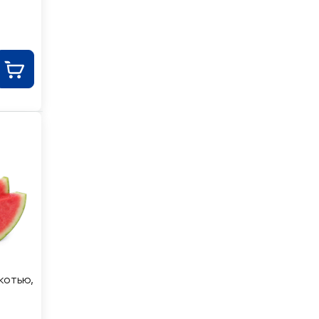
котью,