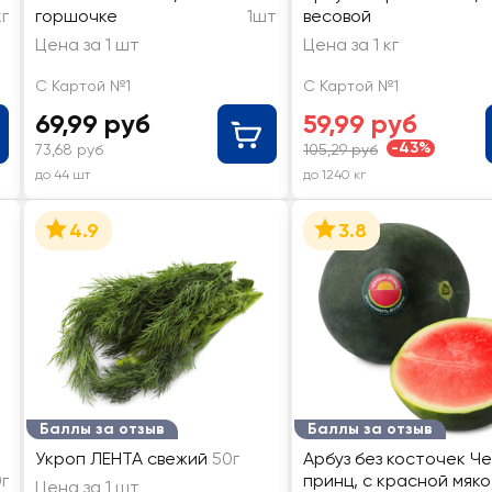
кг
горшочке
1шт
весовой
Цена за 1 шт
Цена за 1 кг
С Картой №1
С Картой №1
69,99 руб
59,99 руб
-43%
73,68 руб
105,29 руб
до 44 шт
до 1240 кг
4.9
3.8
Баллы за отзыв
Баллы за отзыв
Укроп ЛЕНТА свежий
50г
Арбуз без косточек Ч
г
принц, с красной мяко
Цена за 1 шт