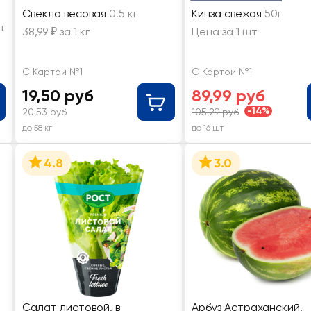
Свекла весовая
0.5 кг
Кинза свежая
50г
кг
38,99 ₽ за 1 кг
Цена за 1 шт
С Картой №1
С Картой №1
19,50 руб
89,99 руб
-14%
20,53 руб
105,29 руб
до 58 кг
до 16 шт
4.8
3.0
Салат листовой, в
Арбуз Астраханский,