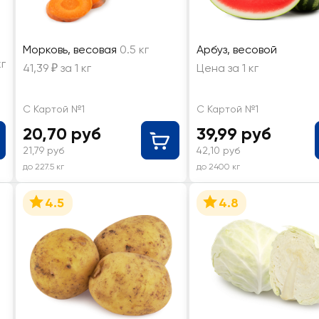
Морковь, весовая
0.5 кг
Арбуз, весовой
кг
41,39 ₽ за 1 кг
Цена за 1 кг
С Картой №1
С Картой №1
20,70 руб
39,99 руб
21,79 руб
42,10 руб
до 227.5 кг
до 2400 кг
4.5
4.8