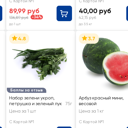
С Картой №1
С Картой №1
89,99 руб
40,00 руб
-34%
136,89 руб
42,15 руб
до 1 шт
до 3.5 кг
4.8
3.7
Баллы за отзыв
Набор зелени укроп,
Арбуз красный мини,
петрушка и зеленый лук
75г
весовой
Цена за 1 шт
Цена за 1 кг
С Картой №1
С Картой №1