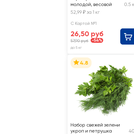
молодой, весовой
0.5 
52,99 ₽ за 1 кг
С Картой №1
26,50 руб
-54%
57,90 руб
до 5 кг
4.8
Набор свежей зелени
укроп и петрушка
40