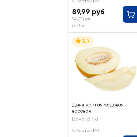
С Картой №1
89,99 руб
94,79 руб
до 15 кг
3.7
Дыня желтая медовая,
весовая
Цена за 1 кг
С Картой №1