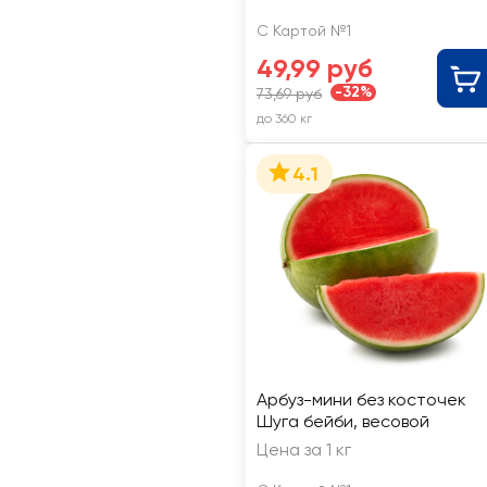
С Картой №1
49,99 руб
-32%
73,69 руб
до 360 кг
4.1
Арбуз-мини без косточек
Шуга бейби, весовой
Цена за 1 кг