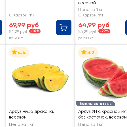
весовой
Цена за 1 кг
С Картой №1
С Картой №1
69,99 руб
64,99 руб
-16%
-22%
84,29 руб
84,29 руб
до 37 шт
до 280 кг
4.4
3.2
Баллы за отзыв
Арбуз Яйцо дракона,
Арбуз УН с красной мя
весовой
без косточек, весовой
Цена за 1 кг
Цена за 1 кг