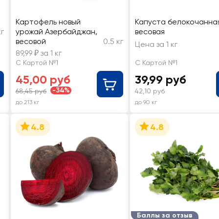
Картофель новый
Капуста белокочанна
кг
урожай Азербайджан,
весовая
весовой
0.5 кг
Цена за 1 кг
89,99 ₽ за 1 кг
С Картой №1
С Картой №1
45,00 руб
39,99 руб
-34%
68,45 руб
42,10 руб
до 213 кг
до 90 кг
4.8
4.8
Баллы за отзыв