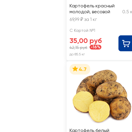
Картофель красный
молодой, весовой
0.5 
69,99 ₽ за 1 кг
С Картой №1
35,00 руб
-16%
42,15 руб
до 85.5 кг
4.7
Картофель белый