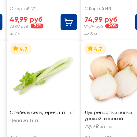
С Картой №1
С Картой №1
49,99 руб
74,99 руб
-32%
-20%
73,69 руб
94,79 руб
до 7 кг
до 88 кг
4.7
4.7
Стебель сельдерея, шт
1шт
Лук репчатый новый
урожай, весовой
Цена за 1 шт
79,99 ₽ за 1 кг