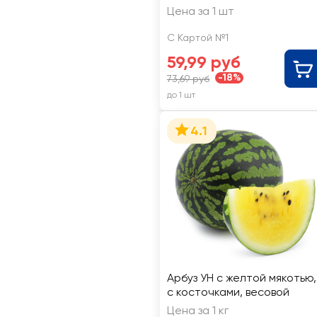
Цена за 1 шт
С Картой №1
59,99 руб
-18%
73,69 руб
до 1 шт
4.1
Арбуз УН с желтой мякотью,
с косточками, весовой
Цена за 1 кг