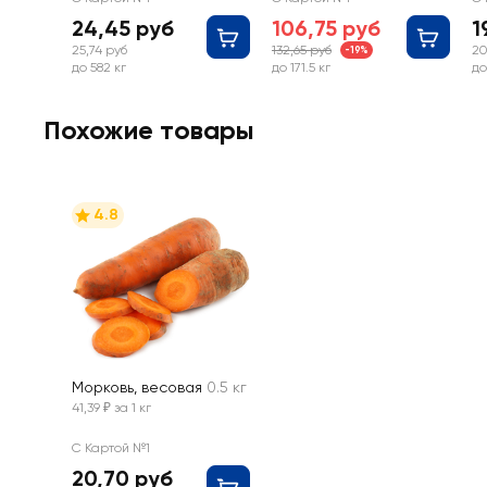
24,45 руб
106,75 руб
1
25,74 руб
132,65 руб
20
-19%
до 582 кг
до 171.5 кг
до
Похожие товары
4.8
Морковь, весовая
0.5 кг
41,39 ₽ за 1 кг
С Картой №1
20,70 руб