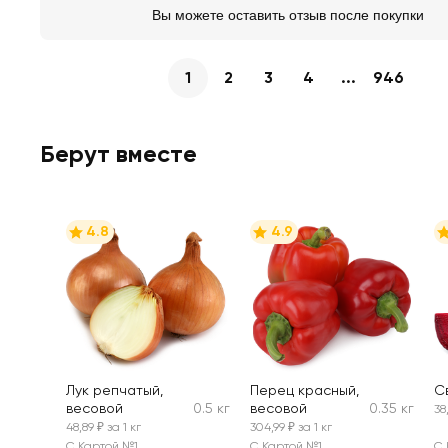
Вы можете оставить отзыв после покупки
1
2
3
4
...
946
Берут вместе
4.8
4.9
Лук репчатый,
Перец красный,
С
весовой
0.5 кг
весовой
0.35 кг
38
48,89 ₽ за 1 кг
304,99 ₽ за 1 кг
С Картой №1
С Картой №1
С 