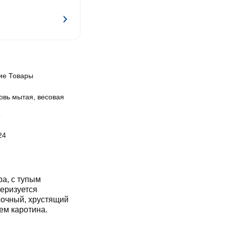
ие Товары
овь мытая, весовая
Т
24
а, с тупым
теризуется
сочный, хрустящий
ем каротина.