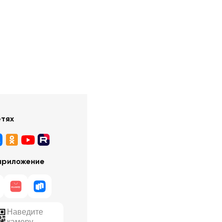
етях
приложение
Наведите
камеру