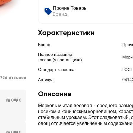
Прочие Товары
Бренд
Характеристики
Бренд
Проч
Полное название
Морк
товара (у поставщика)
Стандарт качества
ГОС
726 отзывов
Артикул
0414
Описание
0
0
Морковь мытая весовая – среднего размер
носиком и коническим корневищем, харак
стабильным урожаем. Этот сладковатый, 
овощ отличается увеличенным содержани
0
0