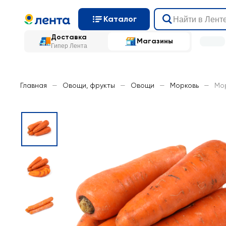
Каталог
Доставка
Магазины
Гипер Лента
Главная
—
Овощи, фрукты
—
Овощи
—
Морковь
—
Мор