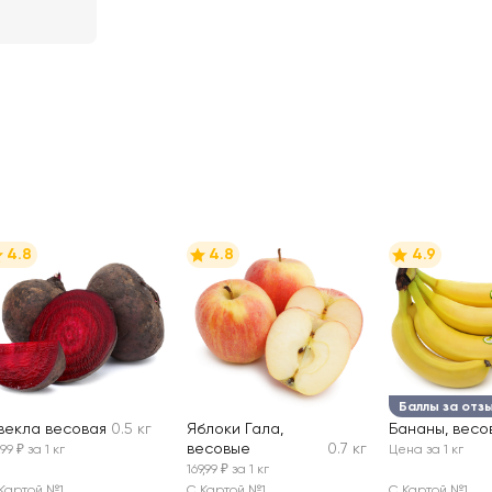
4.8
4.8
4.9
Баллы за отз
векла весовая
0.5 кг
Яблоки Гала,
Бананы, весо
весовые
0.7 кг
,99 ₽ за 1 кг
Цена за 1 кг
169,99 ₽ за 1 кг
Картой №1
С Картой №1
С Картой №1