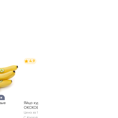
4.9
ыв
вые
Яйцо куриное
ОКСКОЕ С1
10шт
Цена за 1 шт
С Картой №1