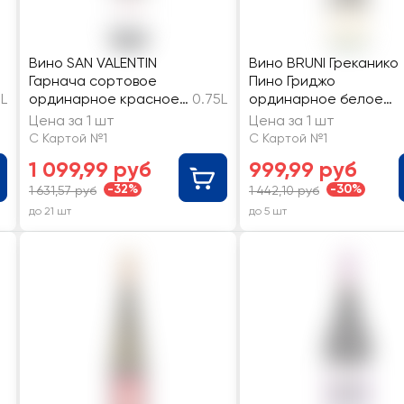
Вино SAN VALENTIN
Вино BRUNI Греканико
Гарнача сортовое
Пино Гриджо
5L
ординарное красное
0.75L
ординарное белое
сухое
полусухое
Цена за 1 шт
Цена за 1 шт
С Картой №1
С Картой №1
1 099,99 руб
999,99 руб
-32%
-30%
1 631,57 руб
1 442,10 руб
до 21 шт
до 5 шт