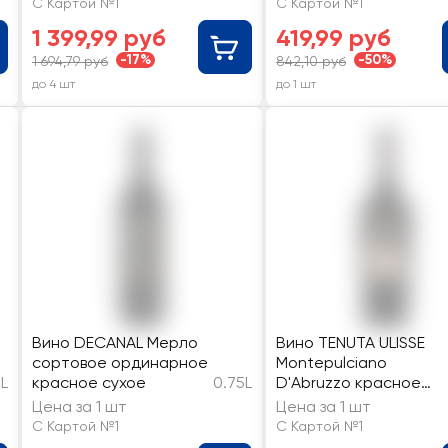
С Картой №1
С Картой №1
1 399,99 руб
419,99 руб
-17%
-50%
1 694,79 руб
842,10 руб
до 4 шт
до 1 шт
Вино DECANAL Мерло
Вино TENUTA ULISSE
сортовое ординарное
Montepulciano
5L
красное сухое
0.75L
D'Abruzzo красное
полусухое
Цена за 1 шт
Цена за 1 шт
С Картой №1
С Картой №1