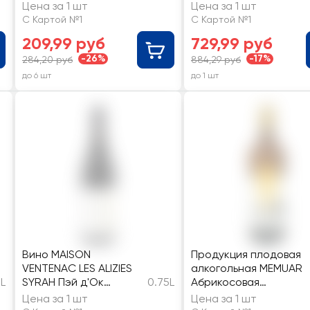
Цена за 1 шт
Цена за 1 шт
С Картой №1
С Картой №1
209,99 руб
729,99 руб
-26%
-17%
284,20 руб
884,29 руб
до 6 шт
до 1 шт
Вино MAISON
Продукция плодовая
VENTENAC LES ALIZIES
алкогольная MEMUAR
5L
SYRAH Пэй д'Ок
0.75L
Абрикосовая
сортовое ординарное
полусладкая
Цена за 1 шт
Цена за 1 шт
красное сухое