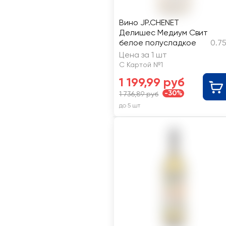
Вино JP.CHENET
Делишес Медиум Свит
белое полусладкое
0.7
Цена за 1 шт
С Картой №1
1 199,99 руб
-30%
1 736,89 руб
до 5 шт