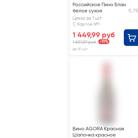
Российское Пино Блан
белое сухое
0.7
Цена за 1 шт
С Картой №1
1 449,99 руб
-11%
1 631,59 руб
до 10 шт
Вино AGORA Красная
Шапочка красное