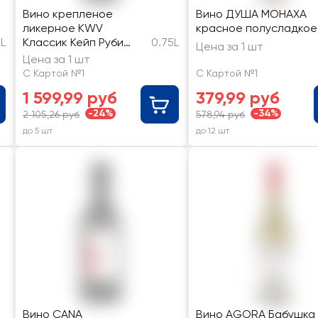
Вино крепленое
Вино ДУША МОНАХА
ликерное KWV
красное полусладкое
5L
Классик Кейп Руби
0.75L
Цена за 1 шт
молодое
Цена за 1 шт
С Картой №1
С Картой №1
1 599,99 руб
379,99 руб
-24%
-34%
2 105,26 руб
578,94 руб
до 5 шт
до 12 шт
Вино CANA
Вино AGORA Бабушка