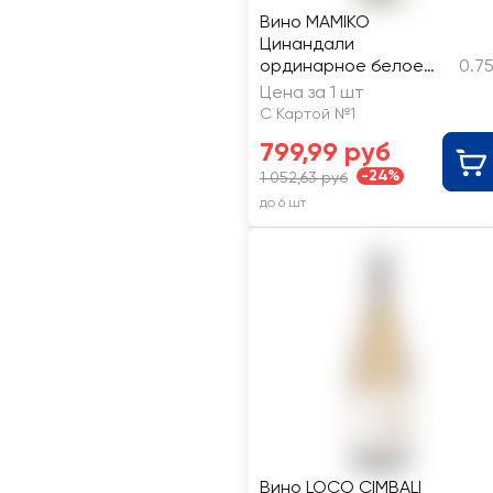
Вино MAMIKO
Цинандали
ординарное белое
0.7
сухое
Цена за 1 шт
С Картой №1
799,99 руб
-24%
1 052,63 руб
до 6 шт
Вино LOCO CIMBALI