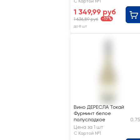
С Картой №1
1 349,99 руб
-17%
1 636,89 руб
до 8 шт
Вино ДЕРЕСЛА Токай
Фурминт белое
полусладкое
0.7
Цена за 1 шт
С Картой №1