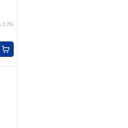
O
е
0.75L