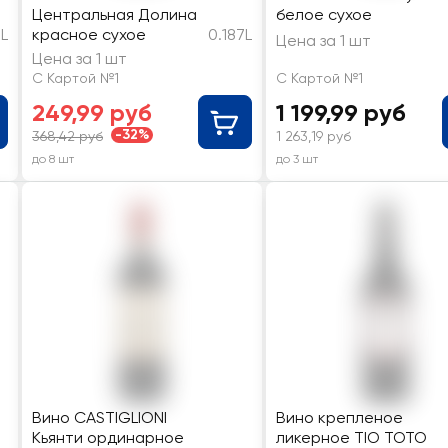
Центральная Долина
белое сухое
5L
красное сухое
0.187L
Цена за 1 шт
Цена за 1 шт
С Картой №1
С Картой №1
249,99 руб
1 199,99 руб
-32%
368,42 руб
1 263,19 руб
до 8 шт
до 3 шт
Вино CASTIGLIONI
Вино крепленое
Кьянти ординарное
ликерное TIO TOTO