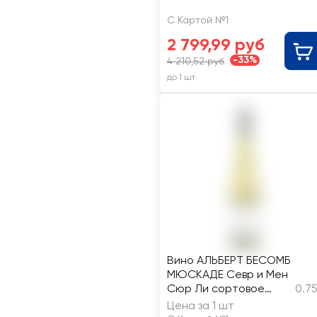
С Картой №1
2 799,99 руб
-33%
4 210,52 руб
до 1 шт
Вино АЛЬБЕРТ БЕСОМБ
МЮСКАДЕ Севр и Мен
Сюр Ли сортовое
0.7
выдержанное белое
Цена за 1 шт
сухое