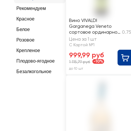
Рекомендуем
Красное
Вино VIVALDI
Garganega Veneto
Белое
сортовое ординарное
0.7
белое полусухое
Цена за 1 шт
Розовое
С Картой №1
Крепленое
999,99 руб
Плодово-ягодное
-10%
1 115,79 руб
до 10 шт
Безалкогольное