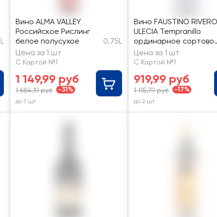
Вино ALMA VALLEY
Вино FAUSTINO RIVER
Российское Рислинг
ULECIA Tempranillo
5L
белое полусухое
0.75L
ординарное сортово
красное сухое
Цена за 1 шт
Цена за 1 шт
С Картой №1
С Картой №1
1 149,99 руб
919,99 руб
-31%
-17%
1 684,19 руб
1 115,79 руб
до 7 шт
до 2 шт