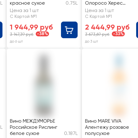
5L
красное сухое
0.75L
Олоросо Херес
ординарное
Цена за 1 шт
Цена за 1 шт
С Картой №1
С Картой №1
1 944,99 руб
2 444,99 руб
-38%
-33%
3 147,39 руб
3 673,69 руб
до 6 шт
до 3 шт
Вино МЕЖДУМОРЬЕ
Вино MARE VIVA
L
Российское Рислинг
Алентежу розовое
белое сухое
0.187L
полусухое