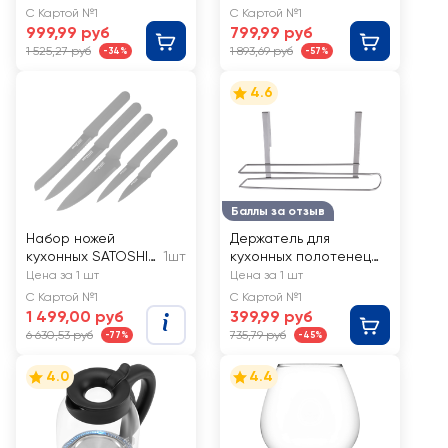
65950
Cuisine Wavy,
С Картой №1
С Картой №1
29х17см, Арт. V1464
999,99 руб
799,99 руб
1 525,27 руб
1 893,69 руб
-34%
-57%
4.6
Баллы за отзыв
Набор ножей
Держатель для
кухонных SATOSHI
1шт
кухонных полотенец
Бреан, 6
HOMECLUB Storage,
Цена за 1 шт
Цена за 1 шт
предметов,
полочный, металл,
С Картой №1
С Картой №1
подставка с
Арт. EH12-3347-A
1 499,00 руб
399,99 руб
полипропиленовы
6 630,53 руб
735,79 руб
-77%
-45%
ми разделителями
4.0
4.4