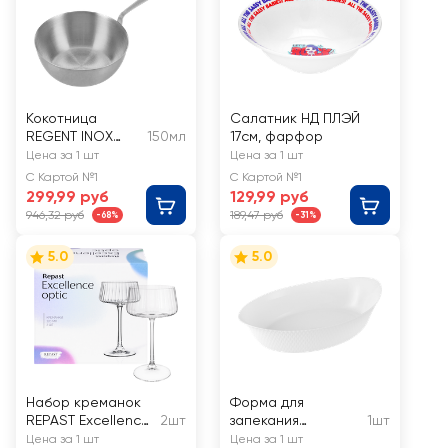
Кокотница
Салатник НД ПЛЭЙ
REGENT INOX
150мл
17см, фарфор
Linea Promo
Цена за 1 шт
Цена за 1 шт
9х3,5см, 150мл,
С Картой №1
С Картой №1
Арт. 94-5601
299,99 руб
129,99 руб
946,32 руб
189,47 руб
-68%
-31%
5.0
5.0
Набор креманок
Форма для
REPAST Excellence
2шт
запекания
1шт
Optic 220мл, Арт.
LUMINARC Smart
Цена за 1 шт
Цена за 1 шт