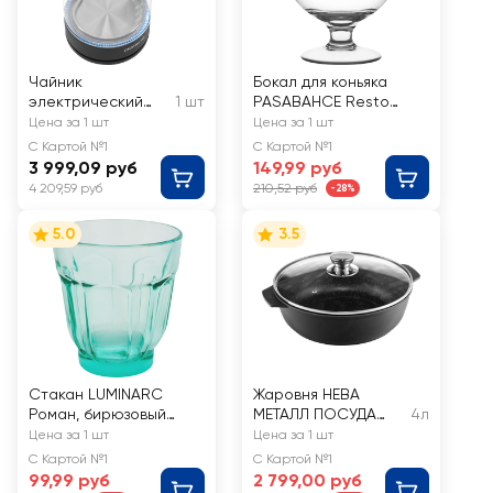
Чайник
Бокал для коньяка
электрический
1 шт
PASABAHCE Resto
POLARIS с
395мл, стекло
Цена за 1 шт
Цена за 1 шт
верхним заливом,
С Картой №1
С Картой №1
Арт. PWK 1797 CGL
3 999,09 руб
149,99 руб
Polaris
4 209,59 руб
210,52 руб
-28%
5.0
3.5
Стакан LUMINARC
Жаровня НЕВА
Роман, бирюзовый
МЕТАЛЛ ПОСУДА
4л
низкий, 250мл
Orion, индукция,
Цена за 1 шт
Цена за 1 шт
литой алюминий, 4л,
С Картой №1
С Картой №1
Арт. OR6540i
99,99 руб
2 799,00 руб