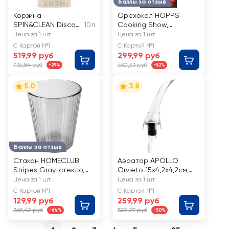
Баллы за отзыв
Корзина
Орехокол HOPPS
SPIN&CLEAN Disco
10л
Cooking Show,
59,5х32х3,5см,
цинковый сплав, Арт.
Цена за 1 шт
Цена за 1 шт
универсальная,
004498
С Картой №1
С Картой №1
навесная, сборная,
519,99 руб
299,99 руб
10л, Арт.
736,84 руб
630,53 руб
-29%
-52%
SC4606БЖ-Л
5.0
3.8
Баллы за отзыв
Стакан HOMECLUB
Аэратор APOLLO
Stripes Gray, стекло,
Orvieto 15x4,2x4,2см,
340мл, Арт. KTBSC0414
пищевой пластик,
Цена за 1 шт
Цена за 1 шт
силикон Арт. ORT-01
С Картой №1
С Картой №1
129,99 руб
259,99 руб
368,42 руб
525,27 руб
-64%
-50%