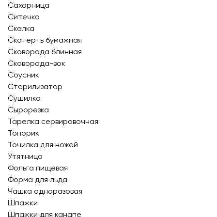
Сахарница
Ситечко
Скалка
Скатерть бумажная
Сковорода блинная
Сковорода-вок
Соусник
Стерилизатор
Сушилка
Сырорезка
Тарелка сервировочная
Топорик
Точилка для ножей
Утятница
Фольга пищевая
Форма для льда
Чашка одноразовая
Шпажки
Шпажки для канапе