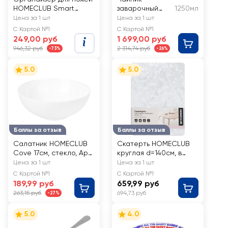
HOMECLUB Smart
заварочный
1250мл
Storage 39,5х14х7см,
TALLER
Цена за 1 шт
Цена за 1 шт
пластик
боросиликатно
С Картой №1
С Картой №1
е стекло 1.25л
249,00 руб
1 699,00 руб
Арт. TR-1372
946,32 руб
2 314,74 руб
-73%
-26%
5.0
5.0
Баллы за отзыв
Баллы за отзыв
Салатник HOMECLUB
Скатерть HOMECLUB
Cove 17см, стекло, Арт.
круглая d=140см, в
CH79
горошек, ПВХ, Арт.
Цена за 1 шт
Цена за 1 шт
SCGHZ2509015-1
С Картой №1
С Картой №1
189,99 руб
659,99 руб
263,15 руб
694,73 руб
-27%
5.0
4.0