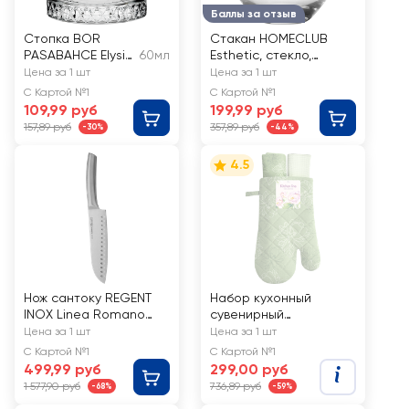
Баллы за отзыв
Стопка BOR
Стакан HOMECLUB
PASABAHCE Elysia,
60мл
Esthetic, стекло,
60мл, Арт. 520242
400мл, Арт. tccg-2
Цена за 1 шт
Цена за 1 шт
SL
С Картой №1
С Картой №1
109,99 руб
199,99 руб
157,89 руб
357,89 руб
-30%
-44%
4.5
Нож сантоку REGENT
Набор кухонный
INOX Linea Romano
сувенирный
17/31см, Арт. 18-102
ВАСИЛИСА рукавица
Цена за 1 шт
Цена за 1 шт
18х30см и 2
С Картой №1
С Картой №1
полотенца 35х60см
499,99 руб
299,00 руб
1 577,90 руб
736,89 руб
-68%
-59%