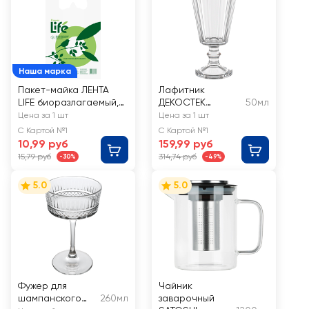
Наша марка
Пакет-майка ЛЕНТА
Лафитник
LIFE биоразлагаемый,
ДЕКОСТЕК
50мл
7кг
натрий-кальций
Цена за 1 шт
Цена за 1 шт
силикатное
С Картой №1
С Картой №1
стекло, 50мл, Арт.
10,99 руб
159,99 руб
1794
15,79 руб
314,74 руб
-30%
-49%
5.0
5.0
Фужер для
Чайник
шампанского
260мл
заварочный