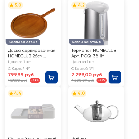
5.0
4.2
Баллы за отзыв
Баллы за отзыв
Доска сервировочная
Термопот HOMECLUB
HOMECLUB 26см,
Арт. PCQ-38HM
дерево, Арт. WM-1
Цена за 1 шт
Цена за 1 шт
С Картой №1
С Картой №1
799,99 руб
2 299,00 руб
1 577,90 руб
4 200,09 руб
-49%
-45%
4.4
4.0
Органайзер для ножей
Чайник