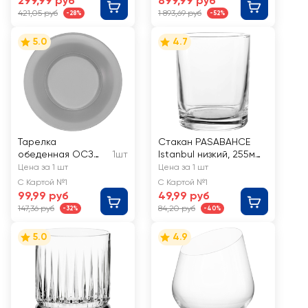
299,99 руб
899,99 руб
421,05 руб
1 893,69 руб
-28%
-52%
5.0
4.7
Тарелка
Стакан PASABAHCE
обеденная ОСЗ
1шт
Istanbul низкий, 255мл,
Симпатия, графит,
стекло
Цена за 1 шт
Цена за 1 шт
25см, Арт. 23с2315
С Картой №1
С Картой №1
ST
99,99 руб
49,99 руб
147,36 руб
84,20 руб
-32%
-40%
5.0
4.9