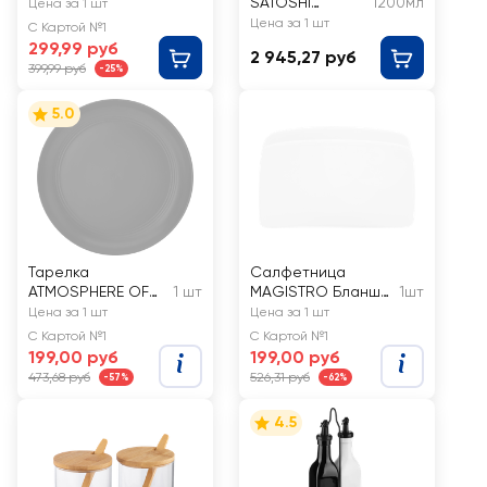
BOR PASABAHCE
SATOSHI
1200мл
Цена за 1 шт
Elysia, чаша,
Монблан,
Цена за 1 шт
С Картой №1
260мл, Арт.
стекло,
299,99 руб
2 945,27 руб
440436 SL
нержавеющая
399,99 руб
-25%
сталь
5.0
Тарелка
Салфетница
ATMOSPHERE OF
1 шт
MAGISTRO Бланш
1шт
ART Elision 26см,
12,5x3x7,5см, белая
Цена за 1 шт
Цена за 1 шт
керамика, Арт. AT-
С Картой №1
С Картой №1
K3437
199,00 руб
199,00 руб
473,68 руб
526,31 руб
-57%
-62%
4.5