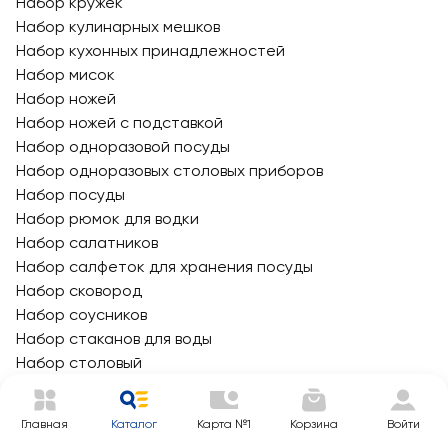
Набор кружек
Набор кулинарных мешков
Набор кухонных принадлежностей
Набор мисок
Набор ножей
Набор ножей с подставкой
Набор одноразовой посуды
Набор одноразовых столовых приборов
Набор посуды
Набор рюмок для водки
Набор салатников
Набор салфеток для хранения посуды
Набор сковород
Набор соусников
Набор стаканов для воды
Набор столовый
Набор фужеров для шампанского
Насадка для мешков
Главная
Каталог
Карта №1
Корзина
Войти
Нож для мяса