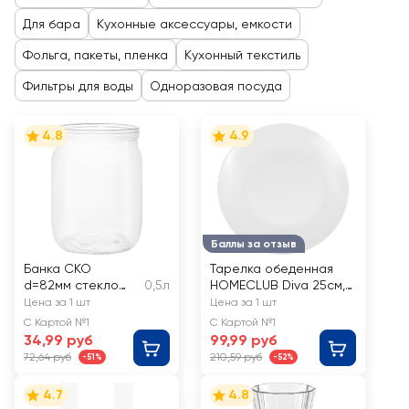
Для бара
Кухонные аксессуары, емкости
Фольга, пакеты, пленка
Кухонный текстиль
Фильтры для воды
Одноразовая посуда
4.8
4.9
Баллы за отзыв
Банка СКО
Тарелка обеденная
d=82мм стекло
0,5л
HOMECLUB Diva 25см,
500мл
стекло, Арт. NMP100T
Цена за 1 шт
Цена за 1 шт
С Картой №1
С Картой №1
34,99 руб
99,99 руб
72,64 руб
210,59 руб
-51%
-52%
4.7
4.8