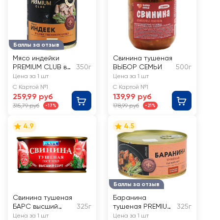
Баллы за отзыв
Мясо индейки
Свинина тушеная
PREMIUM CLUB в
350г
ВЫБОР СЕМЬИ
500г
собственном соку
Цена за 1 шт
Цена за 1 шт
С Картой №1
С Картой №1
259,99 руб
139,99 руб
315,79 руб
178,99 руб
-17%
-21%
4.9
4.5
Баллы за отзыв
Свинина тушеная
Баранина
БАРС высший
325г
тушеная PREMIUM
325г
сорт
CLUB высший
Цена за 1 шт
Цена за 1 шт