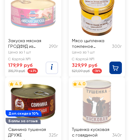
Закуска мясная
Мясо цыпленка
ГРОДФУД из
290г
томленое
300г
свинины
ДОБРИНСКОЕ
Цена за 1 шт
Цена за 1 шт
Фермерское
С Картой №1
С Картой №1
натуральное
179,99 руб
329,99 руб
315,79 руб
521,09 руб
-43%
-36%
4.5
4.0
Доп.скидка 10%
Баллы за отзыв
Свинина тушеная
Тушенка кусковая
ДРУЖЕ
325г
с говядиной
340г