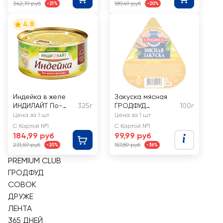
342,19 руб
189,49 руб
-21%
-20%
4.8
Индейка в желе
Закуска мясная
ИНДИЛАЙТ По-
325г
ГРОДФУД
100г
домашнему
Домашняя
Цена за 1 шт
Цена за 1 шт
С Картой №1
С Картой №1
184,99 руб
99,99 руб
231,59 руб
157,89 руб
-20%
-36%
PREMIUM CLUB
ГРОДФУД
СОВОК
ДРУЖЕ
ЛЕНТА
365 ДНЕЙ