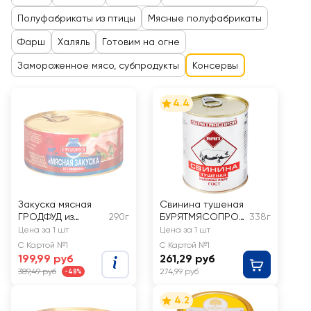
Полуфабрикаты из птицы
Мясные полуфабрикаты
Фарш
Халяль
Готовим на огне
Замороженное мясо, субпродукты
Консервы
4.4
Закуска мясная
Свинина тушеная
ГРОДФУД из
290г
БУРЯТМЯСОПРОМ
338г
говядины
высший сорт,
Цена за 1 шт
Цена за 1 шт
ГОСТ
С Картой №1
С Картой №1
199,99 руб
261,29 руб
389,49 руб
274,99 руб
-48%
4.2