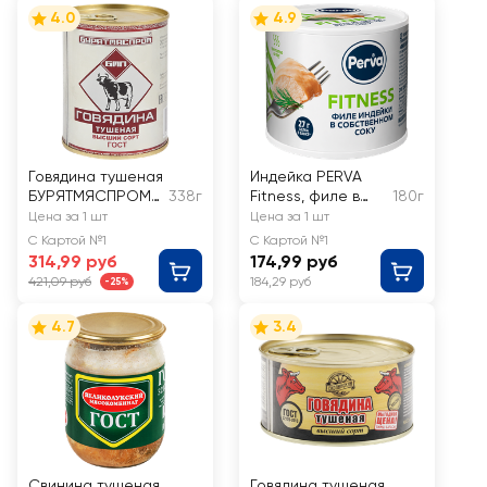
4.0
4.9
Говядина тушеная
Индейка PERVA
БУРЯТМЯСПРОМ
338г
Fitness, филе в
180г
высший сорт,
собственном соку
Цена за 1 шт
Цена за 1 шт
ГОСТ
С Картой №1
С Картой №1
314,99 руб
174,99 руб
421,09 руб
184,29 руб
-25%
4.7
3.4
Свинина тушеная
Говядина тушеная