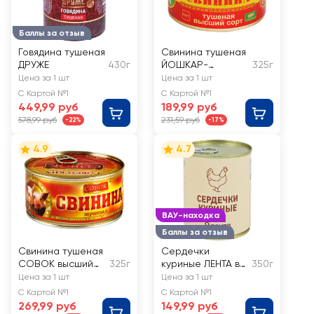
Баллы за отзыв
Говядина тушеная
Свинина тушеная
ДРУЖЕ
430г
ЙОШКАР-
325г
ОЛИНСКИЙ МК
Цена за 1 шт
Цена за 1 шт
высший сорт
С Картой №1
С Картой №1
ГОСТ
449,99 руб
189,99 руб
578,99 руб
231,59 руб
-22%
-17%
4.9
4.7
ВАУ-находка
Баллы за отзыв
Свинина тушеная
Сердечки
СОВОК высший
325г
куриные ЛЕНТА в
350г
сорт, ГОСТ
желе
Цена за 1 шт
Цена за 1 шт
С Картой №1
С Картой №1
269,99 руб
149,99 руб