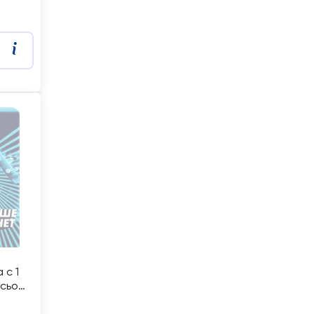
 с 1
сьон