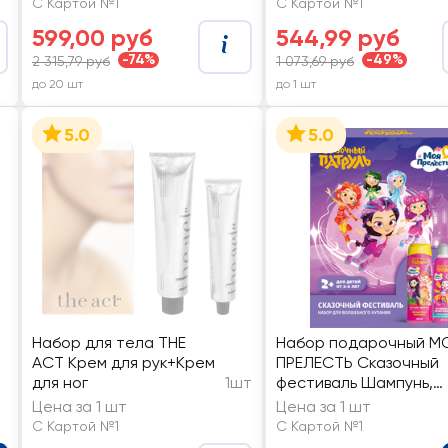
С Картой №1
С Картой №1
599,00 руб
544,99 руб
-74%
-49%
2 315,79 руб
1 073,69 руб
до 20 шт
до 1 шт
5.0
5.0
Набор для тела THE
Набор подарочный М
ACT Крем для рук+Крем
ПРЕЛЕСТЬ Сказочный
для ног
1шт
фестиваль Шампунь,
250мл+Пенка-мусс
Цена за 1 шт
Цена за 1 шт
С Картой №1
С Картой №1