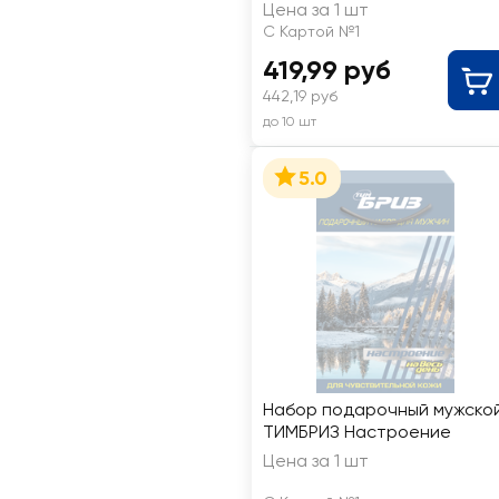
душа, 250мл+мочалка
Цена за 1 шт
С Картой №1
419,99 руб
442,19 руб
до 10 шт
5.0
Набор подарочный мужско
ТИМБРИЗ Настроение
Цена за 1 шт