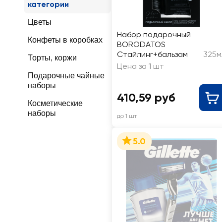
категории
Цветы
Набор подарочный
Конфеты в коробках
BORODATOS
Стайлинг+бальзам
325м
Торты, коржи
Цена за 1 шт
Подарочные чайные
наборы
410,59 руб
Косметические
наборы
до 1 шт
5.0