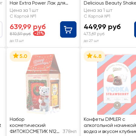
0г
Hair Extra Power Лак для
Delicious Beauty Shak
волос, 250мл+Мусс для
Апельсиновый фреш Г
Цена за 1 шт
Цена за 1 шт
волос, 150мл
для душа, 250мл+моч
С Картой №1
С Картой №1
639,99 руб
449,99 руб
-21%
810,59 руб
473,69 руб
до 13 шт
до 27 шт
5.0
4.8
Набор
Конфеты DIMLER с
t
косметический
алкогольной начинкой
ФИТОКОСМЕТИК N122
378мл
водка и вкусом клубни