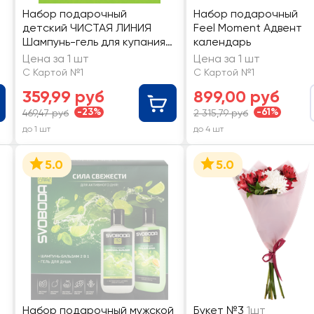
Набор подарочный
Набор подарочный
детский ЧИСТАЯ ЛИНИЯ
Feel Moment Адвент
Шампунь-гель для купания,
календарь
520мл+Гель-пена для душа
Цена за 1 шт
Цена за 1 шт
2в1, 250мл
С Картой №1
С Картой №1
359,99 руб
899,00 руб
-23%
-61%
469,47 руб
2 315,79 руб
до 1 шт
до 4 шт
5.0
5.0
Набор подарочный мужской
Букет №3
1шт