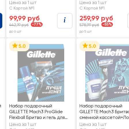
Happy Holiday Beauty
Цена за 1 шт
Цена за 1 шт
Desserts Суфле,
С Картой №1
С Картой №1
бомбочка для ванны
99,99 руб
259,99 руб
-77%
-55%
442,19 руб
578,99 руб
до 6 шт
до 5 шт
5.0
5.0
й
Набор подарочный
Набор подарочный
GILLETTE Mach3 ProGlide
GILLETTE Mach3 Бритва
Flexball Бритва и гель для
сменной кассетой+Ло
бритья увлажняющий Масло
после бритья GILLETTE
Цена за 1 шт
Цена за 1 шт
какао, 200мл
Arctic Ice, 50мл