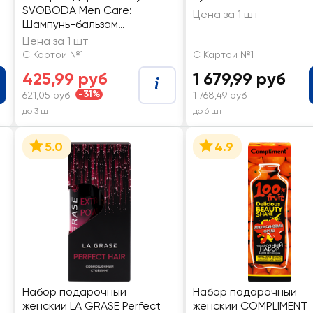
SVOBODA Men Care:
Цена за 1 шт
Шампунь-бальзам
освежающий 2в1,
Цена за 1 шт
300мл+Гель для душа
С Картой №1
С Картой №1
освежающий, 300мл
425,99 руб
1 679,99 руб
-31%
621,05 руб
1 768,49 руб
до 3 шт
до 6 шт
5.0
4.9
Набор подарочный
Набор подарочный
женский LA GRASE Perfect
женский COMPLIMENT