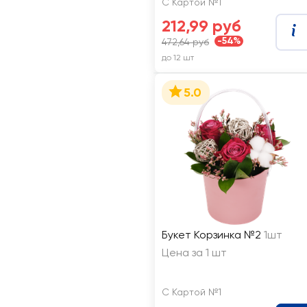
С Картой №1
212,99 руб
-54%
472,64 руб
до 12 шт
5.0
Букет Корзинка №2
1шт
Цена за 1 шт
С Картой №1