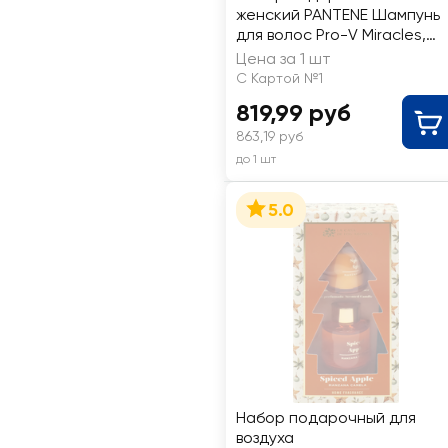
женский PANTENE Шампунь
для волос Pro-V Miracles,
250мл+Бальзам для волос
Цена за 1 шт
Hydra, 160мл
С Картой №1
819,99 руб
863,19 руб
до 1 шт
5.0
Набор подарочный для
воздуха