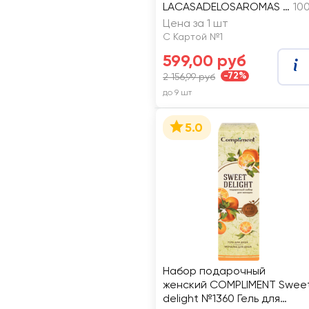
LACASADELOSAROMAS с
10
палочками, 50мл+свеча
Цена за 1 шт
ароматическая, 50г
С Картой №1
599,00 руб
-72%
2 156,99 руб
до 9 шт
5.0
Набор подарочный
женский COMPLIMENT Swee
delight №1360 Гель для