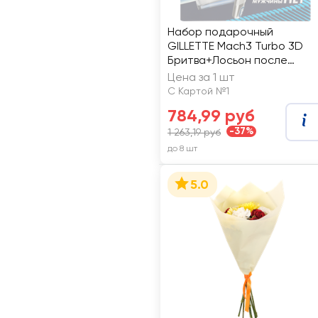
Набор подарочный
GILLETTE Mach3 Turbo 3D
Бритва+Лосьон после
бритья Arctic Ice, 50мл
Цена за 1 шт
С Картой №1
784,99 руб
-37%
1 263,19 руб
до 8 шт
5.0