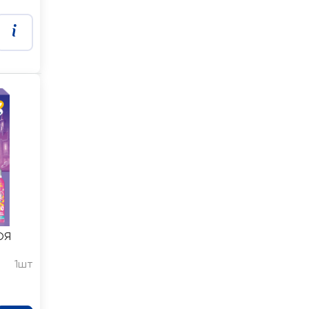
ОЯ
1шт