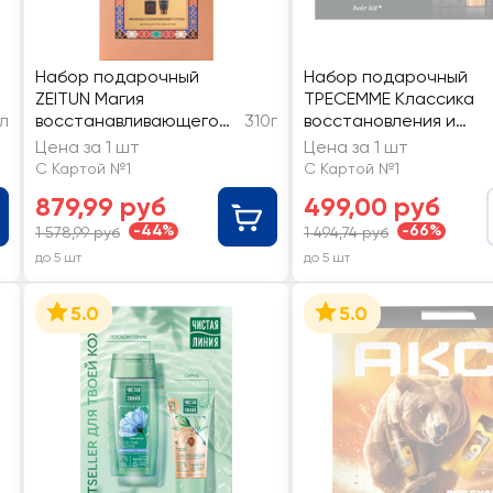
Набор подарочный
Набор подарочный
ZEITUN Магия
ТРЕСЕММЕ Классика
л
восстанавливающего
310г
восстановления и
ухода
защиты, тревел
Цена за 1 шт
Цена за 1 шт
С Картой №1
С Картой №1
879,99 руб
499,00 руб
-44%
-66%
1 578,99 руб
1 494,74 руб
до 5 шт
до 5 шт
5.0
5.0