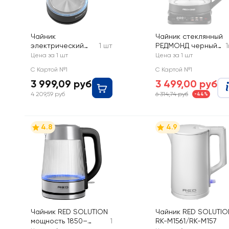
Чайник
Чайник стеклянный
электрический
1 шт
РЕДМОНД черный/
POLARIS с
хром, металл/
Цена за 1 шт
Цена за 1 шт
верхним заливом,
пластик/стекло,
С Картой №1
С Картой №1
Арт. PWK 1797 CGL
17,8х26,6х22,4см,
3 999,09 руб
3 499,00 руб
Polaris
Арт. KG220
4 209,59 руб
6 314,74 руб
-44%
4.8
4.9
Чайник RED SOLUTION
Чайник RED SOLUTIO
мощность 1850–
1
RK-M1561/RK-M157