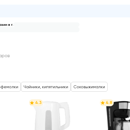
зин в г.
ние напитков
аров
офемолки
Чайники, кипятильники
Соковыжималки
4.3
4.8