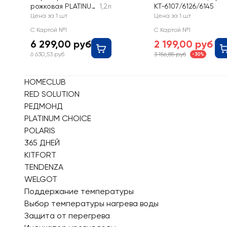
рожковая PLATINUM
1,2л
КТ-6107/6126/6145
CHOICE 15 бар,
Цена за 1 шт
Цена за 1 шт
1100Вт, 2 фильтра,
С Картой №1
С Картой №1
термометр, 1.2л,
6 299,00 руб
2 199,00 руб
Арт. CM8502A
6 630,53 руб
3 156,85 руб
-30%
HOMECLUB
RED SOLUTION
РЕДМОНД
PLATINUM CHOICE
POLARIS
365 ДНЕЙ
KITFORT
TENDENZA
WELGOT
Поддержание температуры
Выбор температуры нагрева воды
Защита от перегрева