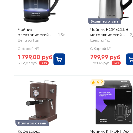
Баллы за отзыв
Чайник
Чайник HOMECLUB
электрический
1,5л
металлический,
2
POLARIS PWK
1800Вт, 2.3л, Арт.
Цена за 1 шт
Цена за 1 шт
1753CGL
KL-1926
С Картой №1
С Картой №1
стеклянный
1 799,00 руб
799,99 руб
3 156,89 руб
1 788,43 руб
-43%
-55%
4.9
Баллы за отзыв
Кофеварка
Чайник KITFORT, Арт.