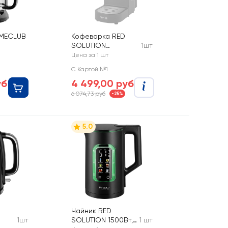
MECLUB
Кофеварка RED
SOLUTION
1шт
мощность 1300Вт,
Цена за 1 шт
напряжение 220–
С Картой №1
240В, 50/60Гц, Арт.
уб
4 499,00 руб
CM1526
6 074,73 руб
-25%
5.0
Чайник RED
1шт
SOLUTION 1500Вт,
1 шт