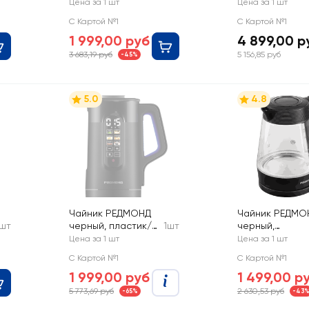
пластик, 1.7л, Арт.
мощность 2000
Цена за 1 шт
Цена за 1 шт
HHB8717D
напряжение 2
С Картой №1
С Картой №1
240В, 50/60Гц, 
1 999,00 руб
4 899,00 р
KM106
3 683,19 руб
5 156,85 руб
-45%
5.0
4.8
Чайник РЕДМОНД
Чайник РЕДМО
 шт
черный, пластик/
1шт
черный,
стекло,
нержавеющая
Цена за 1 шт
Цена за 1 шт
22,3х26х15,7см, Арт.
сталь/
С Картой №1
С Картой №1
KG225
термостойкое
1 999,00 руб
1 499,00 р
стекло/пласти
Арт. KG229
5 773,69 руб
2 630,53 руб
-65%
-43