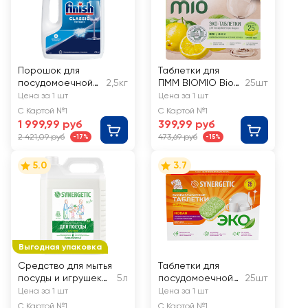
Порошок для
Таблетки для
посудомоечной
2,5кг
ПММ BIOMIO Bio-
25шт
машины FINISH
tabs Бергамот и
Цена за 1 шт
Цена за 1 шт
юдзу
С Картой №1
С Картой №1
1 999,99 руб
399,99 руб
2 421,09 руб
473,69 руб
-17%
-15%
5.0
3.7
Выгодная упаковка
Средство для мытья
Таблетки для
посуды и игрушек
5л
посудомоечной
25шт
SYNERGETIC Био с
машины
Цена за 1 шт
Цена за 1 шт
ароматом алоэ
SYNERGETIC
С Картой №1
С Картой №1