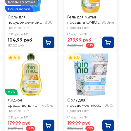
Баллы за отзыв
Наша марка
Соль для
Гель для мытья
посудомоечной
800г
посуды BIOMIO
900мл
машины 365 ДНЕЙ
Эко Мандарин
Цена за 1 шт
Цена за 1 шт
С Картой №1
С Картой №1
104,99 руб
279,99 руб
110,52 руб
347,39 руб
-19%
4.6
5.0
Эко
Жидкое
Соль для
средство для
450мл
посудомоечной
1000г
мытья посуды
машины BIOMIO
Цена за 1 шт
Цена за 1 шт
BIO MIO
Bio-Salt
С Картой №1
С Картой №1
Мандарин
экологичная
179,99 руб
199,99 руб
315,79 руб
315,78 руб
-43%
-36%