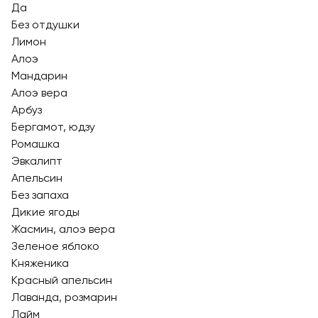
Да
Без отдушки
Лимон
Алоэ
Мандарин
Алоэ вера
Арбуз
Бергамот, юдзу
Ромашка
Эвкалипт
Апельсин
Без запаха
Дикие ягоды
Жасмин, алоэ вера
Зеленое яблоко
Княженика
Красный апельсин
Лаванда, розмарин
Лайм