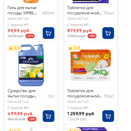
Гель для мытья
Таблетки для
посуды SIMBL
450мл
посудомоечной
50шт
Сочный
машины SIMBL
Цена за 1 шт
Цена за 1 шт
мандарин
Сила кислорода
С Картой №1
С Картой №1
99,99 руб
879,99 руб
147,39 руб
1 178,94 руб
-32%
-25%
5.0
3.8
Средство для
Таблетки для
мытья посуды
1,5л
посудомоечной
55шт
MARABU Dolomit
машины
Цена за 1 шт
Цена за 1 шт
Сицилийский
SYNERGETIC
С Картой №1
С Картой №1
цитрус
биоразлагаемые
499,99 руб
1 259,99 руб
бесфосфатные
684,20 руб
1 326,39 руб
-26%