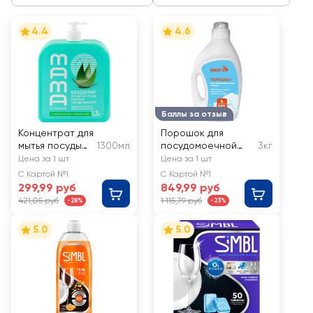
4.4
4.6
Баллы за отзыв
Концентрат для
Порошок для
мытья посуды
1300мл
посудомоечной
3кг
MAMA ULTIMATE
машины SEMUT
Цена за 1 шт
Цена за 1 шт
Алоэ вера
С Картой №1
С Картой №1
299,99 руб
849,99 руб
421,05 руб
1 115,79 руб
-28%
-23%
5.0
5.0