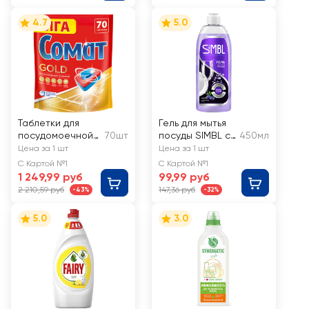
4.7
5.0
Таблетки для
Гель для мытья
посудомоечной
70шт
посуды SIMBL с
450мл
машины СОМАТ
ароматом диких
Цена за 1 шт
Цена за 1 шт
Голд
ягод
С Картой №1
С Картой №1
1 249,99 руб
99,99 руб
2 210,59 руб
147,36 руб
-43%
-32%
5.0
3.0