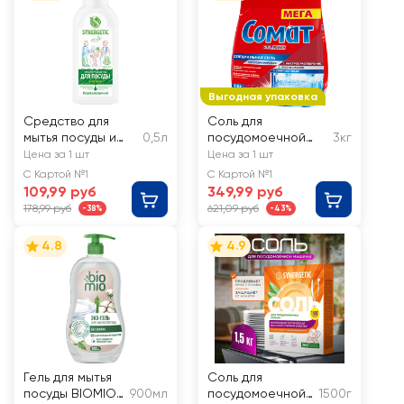
Выгодная упаковка
Средство для
Соль для
мытья посуды и
0,5л
посудомоечной
3кг
детских игрушек
машины СОМАТ
Цена за 1 шт
Цена за 1 шт
SYNERGETIC
С Картой №1
С Картой №1
биоразлагаемое с
109,99 руб
349,99 руб
ароматом алоэ
178,99 руб
621,09 руб
-38%
-43%
4.8
4.9
Гель для мытья
Соль для
посуды BIOMIO
900мл
посудомоечной
1500г