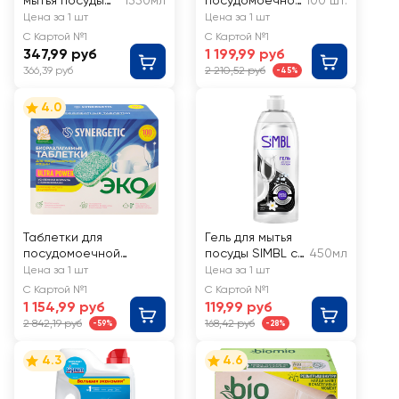
мытья посуды
1350мл
посудомоечной
100 шт.
FAIRY Нежные
машины GRASS
Цена за 1 шт
Цена за 1 шт
руки Ромашка и
Azelit Pro
С Картой №1
С Картой №1
витамин Е
347,99 руб
1 199,99 руб
366,39 руб
2 210,52 руб
-45%
4.0
Таблетки для
Гель для мытья
посудомоечной
посуды SIMBL с
450мл
машины SYNERGETIC,
ароматом
Цена за 1 шт
Цена за 1 шт
100шт
цветов
С Картой №1
С Картой №1
1 154,99 руб
119,99 руб
2 842,19 руб
168,42 руб
-59%
-28%
4.3
4.6