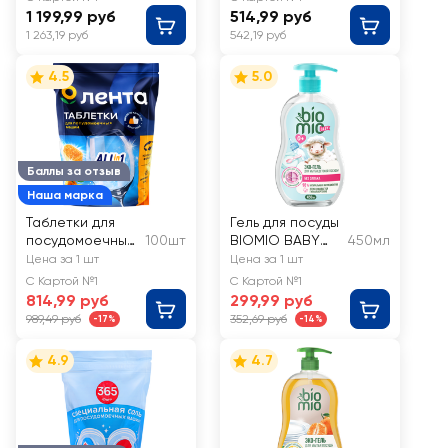
биоразлагаемые
1 199,99 руб
514,99 руб
бесфосфатные
1 263,19 руб
542,19 руб
4.5
5.0
Баллы за отзыв
Наша марка
Таблетки для
Гель для посуды
посудомоечных
100шт
BIOMIO BABY
450мл
машин ЛЕНТА
экологичный без
Цена за 1 шт
Цена за 1 шт
Апельсиновое
запаха
С Картой №1
С Картой №1
масло
814,99 руб
299,99 руб
989,49 руб
352,69 руб
-17%
-14%
4.9
4.7