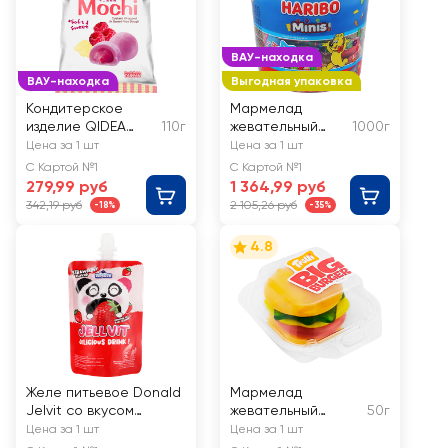
ВАУ-находка
ВАУ-находка
Выгодная упаковка
Кондитерское
Мармелад
изделие QIDEA
110г
жевательный
1000г
Моти с заварным
HARIBO Minis
Цена за 1 шт
Цена за 1 шт
кремом со вкусом
С Картой №1
С Картой №1
малины
279,99 руб
1 364,99 руб
342,19 руб
2 105,26 руб
-18%
-35%
4.8
Желе питьевое Donald
Мармелад
Jelvit со вкусом
жевательный
50г
клубники, 70мл
TROLLI Burger
Цена за 1 шт
Цена за 1 шт