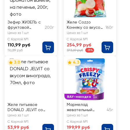
Зефир ЖИЗЕЛЬ с
Желе Cozzo
фруктовой
200г
Конняку со вкусом
160г
начинкой с
личи
Цена за 1 шт
Цена за 1 шт
ароматом
С Картой №1
С Картой №1
ванили, на
110,99 руб
254,99 руб
печенье
116,89 руб
373,69 руб
-31%
3.0
4.3
ВАУ-находка
Желе питьевое
Мармелад
DONALD JELVIT со
жевательный
45г
вкусом винограда,
FRESHBOX Crispy
Цена за 1 шт
Цена за 1 шт
70мл
Freezy червячки,
С Картой №1
С Картой №1
сублимированный
53,99 руб
199,99 руб