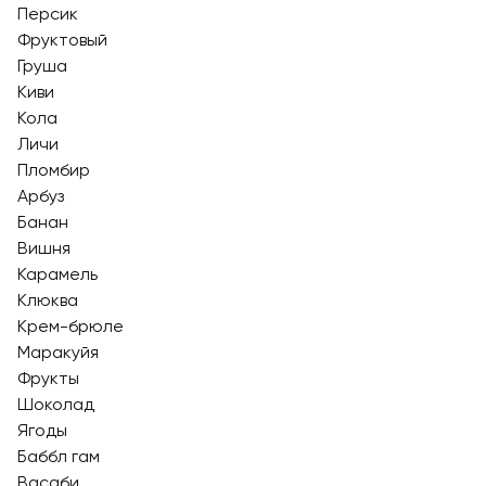
Персик
Фруктовый
Груша
Киви
Кола
Личи
Пломбир
Арбуз
Банан
Вишня
Карамель
Клюква
Крем-брюле
Маракуйя
Фрукты
Шоколад
Ягоды
Баббл гам
Васаби