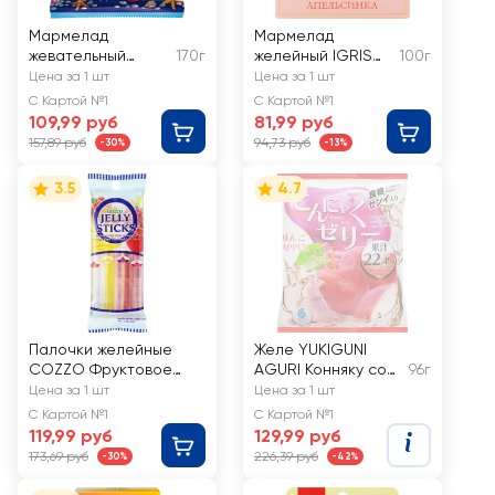
Мармелад
Мармелад
жевательный
170г
желейный IGRIS
100г
ESSEN Choоdly
Апельсинка
Цена за 1 шт
Цена за 1 шт
Карибские
С Картой №1
С Картой №1
чумиксы
109,99 руб
81,99 руб
157,89 руб
94,73 руб
-30%
-13%
3.5
4.7
Палочки желейные
Желе YUKIGUNI
COZZO Фруктовое
AGURI Конняку со
96г
ассорти, 100г
вкусом яблока, 6шт
Цена за 1 шт
Цена за 1 шт
С Картой №1
С Картой №1
119,99 руб
129,99 руб
173,69 руб
226,39 руб
-30%
-42%