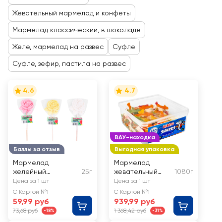
Жевательный мармелад и конфеты
Мармелад классический, в шоколаде
Желе, мармелад на развес
Суфле
Суфле, зефир, пастила на развес
4.6
4.7
ВАУ-находка
Баллы за отзыв
Выгодная упаковка
Мармелад
Мармелад
желейный
25г
жевательный
1080г
САХАРОВАРЪ Роза,
BEBETO Sharks со
Цена за 1 шт
Цена за 1 шт
формовой на
вкусом ананаса,
С Картой №1
С Картой №1
палочке
малины,
59,99 руб
939,99 руб
апельсина,
73,68 руб
1 368,42 руб
-18%
-31%
яблока и ванили