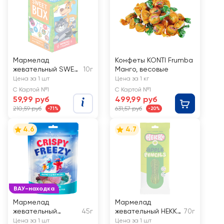
Мармелад
Конфеты KONTI Frumba
жевательный SWEET
10г
Манго, весовые
BOX
Цена за 1 шт
Цена за 1 кг
Простоквашино,
С Картой №1
С Картой №1
апельсин/яблоко/
59,99 руб
499,99 руб
клубника/персик/
210,59 руб
631,57 руб
-71%
-20%
манго, с подарком
4.6
4.7
ВАУ-находка
Мармелад
Мармелад
жевательный
45г
жевательный HEKKE
70г
FRESHBOX Crispy
Яблочные
Цена за 1 шт
Цена за 1 шт