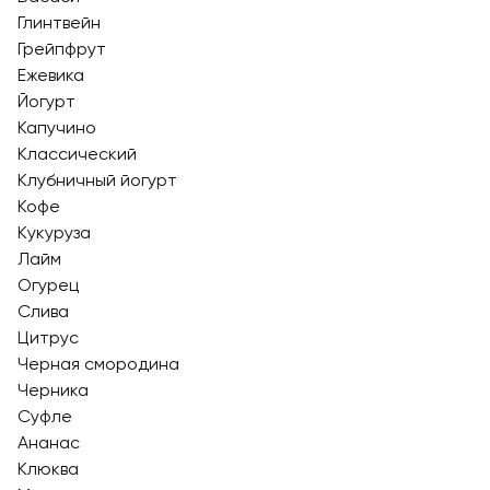
Глинтвейн
Грейпфрут
Ежевика
Йогурт
Капучино
Классический
Клубничный йогурт
Кофе
Кукуруза
Лайм
Огурец
Слива
Цитрус
Черная смородина
Черника
Суфле
Ананас
Клюква