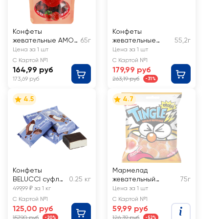
Конфеты
Конфеты
жевательные AMOS
65г
жевательные
55,2г
с соком клубники
MORINAGA со
Цена за 1 шт
Цена за 1 шт
вкусом
С Картой №1
С Картой №1
винограда, 12шт
164,99 руб
179,99 руб
173,69 руб
263,19 руб
-31%
4.5
4.7
Конфеты
Мармелад
BELUCCI суфле
0.25 кг
жевательный
75г
со сливочным
ORION Tingle со
499,99 ₽ за 1 кг
Цена за 1 шт
вкусом,
вкусом апельсина
С Картой №1
С Картой №1
весовые
125,00 руб
59,99 руб
157,90 руб
126,39 руб
-20%
-52%