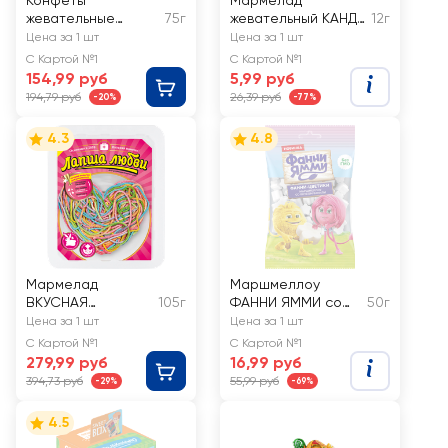
Конфеты
Мармелад
жевательные
75г
жевательный КАНДИ
12г
FRESHBOX Funny
КЛАБ Кринж Gummy
Цена за 1 шт
Цена за 1 шт
Beans
С Картой №1
С Картой №1
Суперкислые
154,99 руб
5,99 руб
фруктовое
194,79 руб
26,39 руб
-20%
-77%
ассорти
4.3
4.8
Мармелад
Маршмеллоу
ВКУСНАЯ
105г
ФАННИ ЯММИ со
50г
ПОМОЩЬ Лапша
вкусом ванили
Цена за 1 шт
Цена за 1 шт
любви
С Картой №1
С Картой №1
279,99 руб
16,99 руб
394,73 руб
55,99 руб
-29%
-69%
4.5