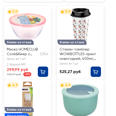
5.0
5.0
Баллы за отзыв
Баллы за отзыв
Миска HOMECLUB
Стакан-тамблер
Cook&Keep с
1,05л
WOWBOTTLES принт
крышкой,
новогодний, 400мл,
Цена за 1 шт
жаропрочное
Арт. Арт. КК3644
Цена за 1 шт
С Картой №1
стекло, 1.05л, Арт.
299,99 руб
525,27 руб
Zb11
735,79 руб
-59%
4.9
4.9
Баллы за отзыв
Наша марка