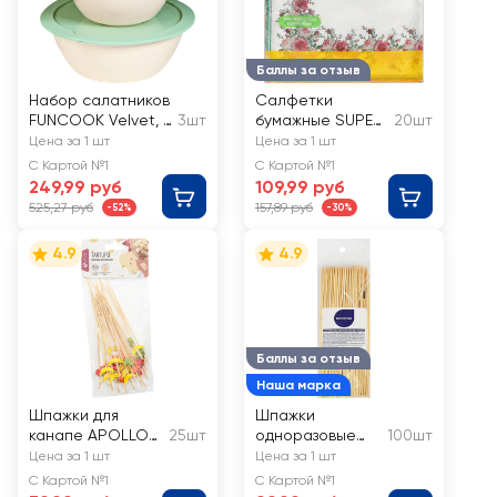
Баллы за отзыв
Набор салатников
Салфетки
FUNCOOK Velvet, с
3шт
бумажные SUPER
20шт
крышкой (3.9л, 2.1л,
Очарование 3-
Цена за 1 шт
Цена за 1 шт
1.1л), Арт. FС2210
слоя, 33х33см
С Картой №1
С Картой №1
249,99 руб
109,99 руб
525,27 руб
157,89 руб
-52%
-30%
4.9
4.9
Баллы за отзыв
Наша марка
Шпажки для
Шпажки
канапе APOLLO
25шт
одноразовые
100шт
Tartufo Арт. TAR-11
BONVIDA 200мм
Цена за 1 шт
Цена за 1 шт
деревянные
С Картой №1
С Картой №1