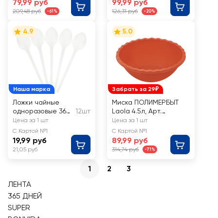
79,99 руб
99,99 руб
209,48 руб
126,31 руб
-61%
-20%
4.9
5.0
Наша марка
Забрать за 29₽
Ложки чайные
Миска ПОЛИМЕРБЫТ
одноразовые 365
12шт
Laola 4.5л, Арт.
ДНЕЙ
436890000
Цена за 1 шт
Цена за 1 шт
С Картой №1
С Картой №1
19,99 руб
89,99 руб
21,05 руб
314,74 руб
-71%
1
2
3
ЛЕНТА
365 ДНЕЙ
SUPER