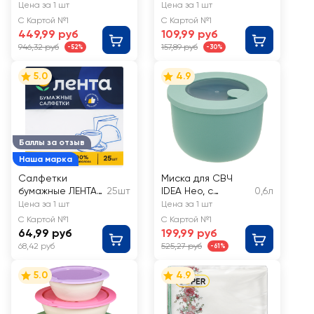
FUNCOOK №1, на
PREMIUM CLUB
Цена за 1 шт
Цена за 1 шт
4 персоны, 22
Нежность 3-слоя,
С Картой №1
С Картой №1
предмета, Арт.
33х33см
449,99 руб
109,99 руб
FC4107
946,32 руб
157,89 руб
-52%
-30%
5.0
4.9
Баллы за отзыв
Наша марка
Салфетки
Миска для СВЧ
бумажные ЛЕНТА
25шт
IDEA Нео, с
0,6л
2 слоя белые
клапаном
Цена за 1 шт
Цена за 1 шт
33x33см
С Картой №1
С Картой №1
64,99 руб
199,99 руб
68,42 руб
525,27 руб
-61%
5.0
4.9