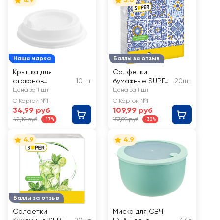
4.9
5.0
Наша марка
Баллы за отзыв
Крышка для
Салфетки
стаканов
10шт
бумажные SUPER
20шт
одноразовые
Графика 3-слоя,
Цена за 1 шт
Цена за 1 шт
ЛЕНТА D80мм
33х33см
С Картой №1
С Картой №1
34,99 руб
109,99 руб
42,19 руб
157,89 руб
-17%
-30%
4.9
4.9
Баллы за отзыв
Салфетки
Миска для СВЧ