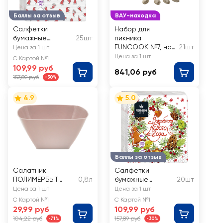
Баллы за отзыв
ВАУ-находка
Салфетки
Набор для
бумажные
25шт
пикника
PREMIUM CLUB
FUNCOOK №7, на
21шт
Цена за 1 шт
PuchSoft Зима
4 персоны, Арт.
Цена за 1 шт
С Картой №1
пришла 2-слоя,
FC4113
109,99 руб
841,06 руб
33х33см
157,89 руб
-30%
4.9
5.0
Баллы за отзыв
Салатник
Салфетки
ПОЛИМЕРБЫТ
0,8л
бумажные
20шт
малый
PREMIUM CLUB
Цена за 1 шт
Цена за 1 шт
квадратный 0.8л
Снежный 3-слоя,
С Картой №1
С Картой №1
Арт. С350
33х33см
29,99 руб
109,99 руб
104,22 руб
157,89 руб
-71%
-30%