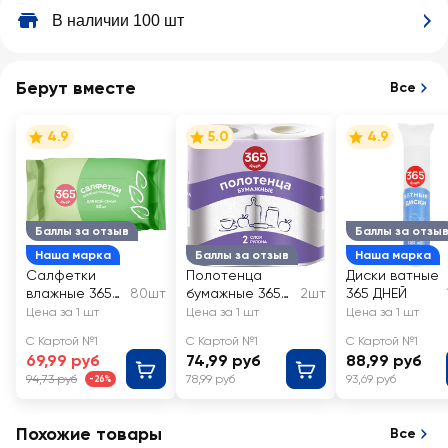
В наличии 100 шт
Берут вместе
Все
4.9
5.0
4.9
Баллы за отзыв
Баллы за отзы
Наша марка
Баллы за отзыв
Наша марка
Салфетки
Полотенца
Диски ватные
влажные 365
80шт
бумажные 365
2шт
365 ДНЕЙ
ДНЕЙ Для всей
ДНЕЙ 2-слоя,
Цена за 1 шт
Цена за 1 шт
Цена за 1 шт
семьи
белые
С Картой №1
С Картой №1
С Картой №1
69,99 руб
74,99 руб
88,99 руб
94,73 руб
78,99 руб
93,69 руб
-26%
Похожие товары
Все