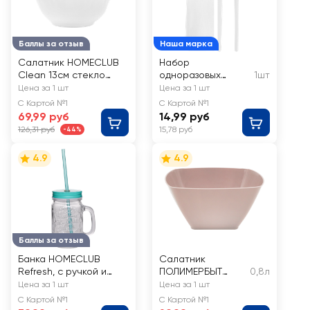
Баллы за отзыв
Наша марка
Салатник HOMECLUB
Набор
Clean 13см стекло
одноразовых
1шт
Арт. LHKW50
столовых
Цена за 1 шт
Цена за 1 шт
приборов 365 ДНЕЙ
С Картой №1
С Картой №1
на 1 персону
69,99 руб
14,99 руб
126,31 руб
15,78 руб
-44%
4.9
4.9
Баллы за отзыв
Банка HOMECLUB
Салатник
Refresh, с ручкой и
ПОЛИМЕРБЫТ
0,8л
трубочкой, стекло
малый
Цена за 1 шт
Цена за 1 шт
квадратный 0.8л
С Картой №1
С Картой №1
Арт. С350