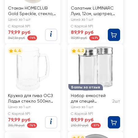
Стакан HOMECLUB
Салатник LUMINARC
Gold Speckle, стекло,
Луиз, 12см, шартрез,
530мл, Арт. HMR2778-1
Арт. О0489
Цена за 1 шт
Цена за 1 шт
С Картой №1
С Картой №1
79,99 руб
89,99 руб
347,36 руб
157,89 руб
-76%
-43%
4.4
4.2
Баллы за отзыв
Кружка для пива ОСЗ
Набор емкостей
Ладья стекло 500мл
для специй
2шт
Арт. 04с1144-54 ДЗ
HOMECLUB
Цена за 1 шт
Цена за 1 шт
Пиво Л
Optima 100мл,
С Картой №1
С Картой №1
стекло
79,99 руб
89,99 руб
315,78 руб
210,59 руб
-74%
-57%