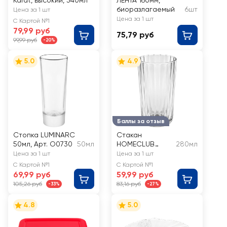
Karat, высокий, 340мл
ЛЕНТА 160мм,
биоразлагаемый
6шт
Цена за 1 шт
Цена за 1 шт
С Картой №1
79,99 руб
75,79 руб
99,99 руб
-20%
5.0
4.9
Баллы за отзыв
Стопка LUMINARC
Стакан
50мл, Арт. O0730
50мл
HOMECLUB
280мл
Мистерия,
Цена за 1 шт
Цена за 1 шт
высокий, 280мл,
С Картой №1
С Картой №1
Арт. 23с2346 ST
69,99 руб
59,99 руб
105,26 руб
83,16 руб
-33%
-27%
4.8
5.0