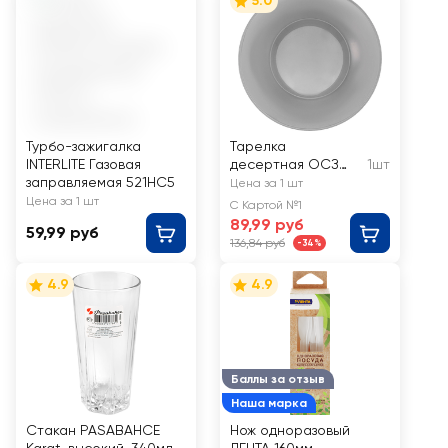
5.0
Турбо-зажигалка
Тарелка
INTERLITE Газовая
десертная ОСЗ
1шт
заправляемая 521НС5
Симпатия, графит,
Цена за 1 шт
19,6см, Арт. 23с2317
Цена за 1 шт
С Картой №1
ST
89,99 руб
59,99 руб
136,84 руб
-34%
4.9
4.9
Баллы за отзыв
Наша марка
Стакан PASABAHCE
Нож одноразовый