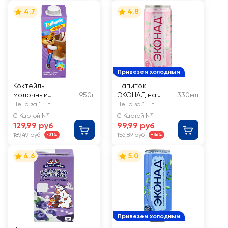
4.7
4.8
Привезем холодным
Коктейль
Напиток
молочный
950г
ЭКОНАД на
330мл
ТОПТЫЖКА со
основе
Цена за 1 шт
Цена за 1 шт
вкусом
молочной
С Картой №1
С Картой №1
шоколадного
сыворотки с
129,99 руб
99,99 руб
мороженого 2%,
натуральным
189,49 руб
156,89 руб
-31%
-36%
без змж
экстрактом
липы,
4.6
5.0
среднегазирова
нный
Привезем холодным