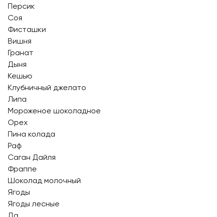
Персик
Соя
Фисташки
Вишня
Гранат
Дыня
Кешью
Клубничный джелато
Липа
Мороженое шоколадное
Орех
Пина колада
Раф
Саган Дайля
Фраппе
Шоколад молочный
Ягоды
Ягоды лесные
Да