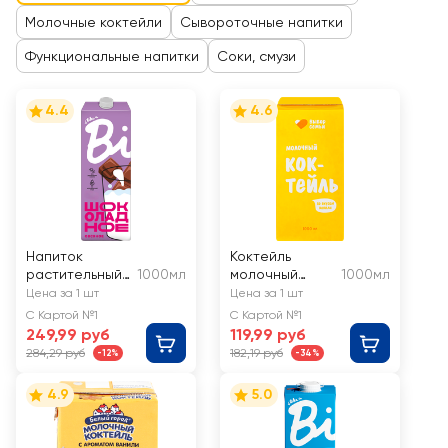
Молочные коктейли
Сывороточные напитки
Функциональные напитки
Соки, смузи
4.4
4.6
Напиток
Коктейль
растительный
1000мл
молочный
1000мл
ультрапастери
ВЫБОР СЕМЬИ
Цена за 1 шт
Цена за 1 шт
зованный TAKE
Ваниль 2%, без
С Картой №1
С Картой №1
A BITE Шоколад
змж
249,99 руб
119,99 руб
284,29 руб
182,19 руб
-12%
-34%
4.9
5.0