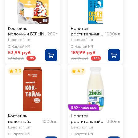
Коктейль
Напиток
молочный БЕЛЫЙ
200г
растительный
1000мл
ГОРОД Ваниль
пастеризованн
Цена за 1 шт
Цена за 1 шт
1,5%, без змж
ый TAKE A BITE
С Картой №1
С Картой №1
Овсяный
53,99 руб
189,99 руб
68,42 руб
352,69 руб
-21%
-46%
3.3
4.7
ВАУ-находка
Коктейль
Напиток
молочный
1000мл
растительный
300мл
ВЫБОР СЕМЬИ
ZINUS VEGAN
Цена за 1 шт
Цена за 1 шт
Шоколад 2%,
Кокосовое 19%,
С Картой №1
С Картой №1