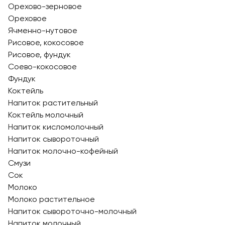
Орехово-зерновое
Ореховое
Ячменно-нутовое
Рисовое, кокосовое
Рисовое, фундук
Соево-кокосовое
Фундук
Коктейль
Напиток растительный
Коктейль молочный
Напиток кисломолочный
Напиток сывороточный
Напиток молочно-кофейный
Смузи
Сок
Молоко
Молоко растительное
Напиток сывороточно-молочный
Напиток молочный