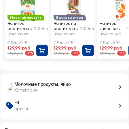
Местный продукт
Баллы за отзыв
Напиток
Напиток на
Напиток
растительн
1000мл
растительн
1000мл
ячменно-
1
ый ZINUS
ой основе
нутовый
Цена за 1 шт
Цена за 1 шт
Цена за 1 шт
VEGAN
BONVIDA
GREEN MILK
С Картой №1
С Картой №1
С Картой №1
Миндальный
Barista
Миндаль
129,99 руб
129,99 руб
129,99 руб
Миндальный
178,99 руб
189,49 руб
189,49 руб
-27%
-31%
-31%
1,8%
Молочные продукты, яйцо
Категория
HI
Бренд