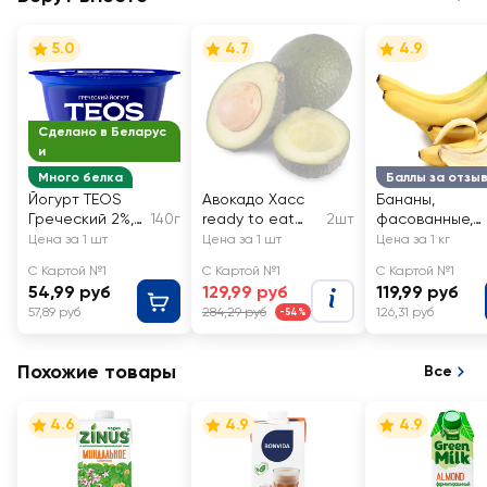
5.0
4.7
4.9
Сделано в Беларус
и
Много белка
Баллы за отзы
Йогурт TEOS
Авокадо Хасс
Бананы,
Греческий 2%,
140г
ready to eat
2шт
фасованные,
без змж
ЛЕНТА FRESH
весовые
Цена за 1 шт
Цена за 1 шт
Цена за 1 кг
С Картой №1
С Картой №1
С Картой №1
54,99 руб
129,99 руб
119,99 руб
57,89 руб
284,29 руб
126,31 руб
-54%
Похожие товары
Все
4.6
4.9
4.9