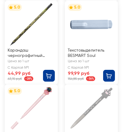
5.0
5.0
Карандаш
Текстовыделитель
чернографитный
BESMART Soul
BERLINGO Military, HB,
Цена за 1 шт
Цена за 1 шт
круглый, с ластиком,
С Картой №1
С Картой №1
Арт. 299345
44,99 руб
99,99 руб
63,15 руб
156,85 руб
-28%
-36%
5.0