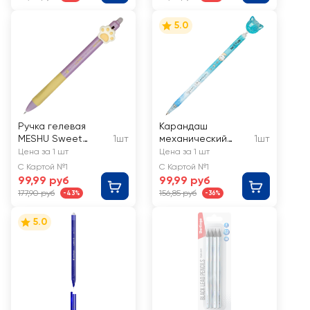
5.0
Ручка гелевая
Карандаш
MESHU Sweet
1шт
механический
1шт
paws, стираемая
MESHU Cute Cats,
Цена за 1 шт
Цена за 1 шт
автоматическая
0,7мм, софт-тач, с
С Картой №1
С Картой №1
синяя, 0,5мм, с
топпером, в
99,99 руб
99,99 руб
топпером
ассортименте
177,90 руб
156,85 руб
-43%
-36%
5.0