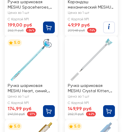
Ручка шариковая
Карандаш
MESHU Spaceheroes,
механический MESHU
синий, светящаяся,
Nice paw, 0,7мм, с
Цена за 1 шт
Цена за 1 шт
0,5мм, в
топпером, в
С Картой №1
С Картой №1
ассортименте, Арт.
ассортименте, Арт.
199,00 руб
49,99 руб
353739
355529
262,11 руб
209,48 руб
-24%
-76%
5.0
Ручка шариковая
Ручка шариковая
MESHU Heart, синий,
MESHU Crystal Kitten,
0,5мм, в ассортименте
синий, 0,7мм, с
Цена за 1 шт
Цена за 1 шт
топпером, в
С Картой №1
С Картой №1
ассортименте
174,99 руб
149,99 руб
241,06 руб
262,11 руб
-27%
-42%
5.0
5.0