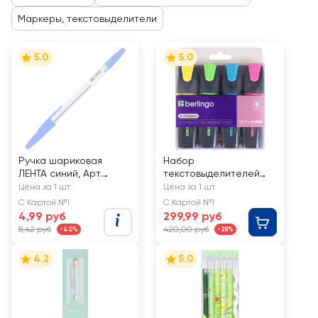
Маркеры, текстовыделители
5.0
5.0
Ручка шариковая
Набор
ЛЕНТА синий, Арт.
текстовыделителей
L2503
BERLINGO Textline
Цена за 1 шт
Цена за 1 шт
HL300, Арт. 307914
С Картой №1
С Картой №1
4,99 руб
299,99 руб
8,42 руб
420,00 руб
-40%
-28%
4.2
5.0