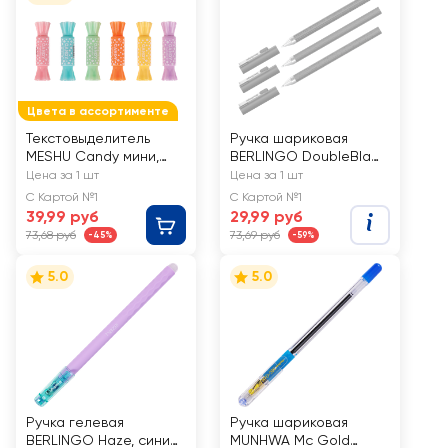
Цвета в ассортименте
Текстовыделитель
Ручка шариковая
MESHU Candy мини,
BERLINGO DoubleBlack
двусторонний, в
0,7мм, синий
Цена за 1 шт
Цена за 1 шт
ассортименте, Арт.
С Картой №1
С Картой №1
MS_HL50554
39,99 руб
29,99 руб
73,68 руб
73,69 руб
-45%
-59%
5.0
5.0
Ручка гелевая
Ручка шариковая
BERLINGO Haze, синий,
MUNHWA Mc Gold