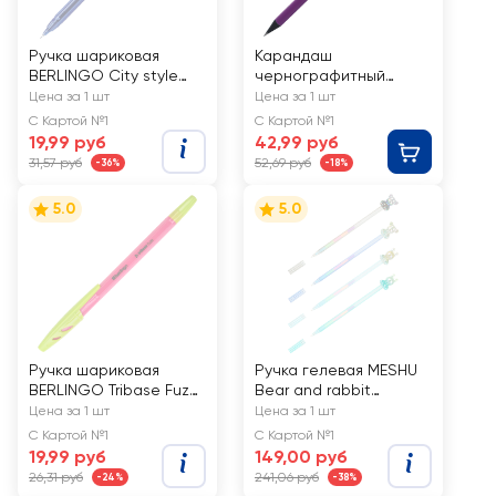
Ручка шариковая
Карандаш
BERLINGO City style
чернографитный
синий, 0,7мм, Арт.
BERLINGO Gold, HB,
Цена за 1 шт
Цена за 1 шт
CBp_70762
трехгранный, Арт.
С Картой №1
С Картой №1
BP01324
19,99 руб
42,99 руб
31,57 руб
52,69 руб
-36%
-18%
5.0
5.0
Ручка шариковая
Ручка гелевая MESHU
BERLINGO Tribase Fuze,
Bear and rabbit
синий, 0,7мм, Арт.
радужная, 0,7мм
Цена за 1 шт
Цена за 1 шт
CBp_70922
С Картой №1
С Картой №1
19,99 руб
149,00 руб
26,31 руб
241,06 руб
-24%
-38%