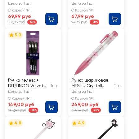
стираемая, 0,5мм, в
синий, 0,5мм, Арт.
Цена за 1 шт
Цена за 1 шт
ассортименте, Арт.
207858
С Картой №1
С Картой №1
326169
69,99 руб
67,99 руб
156,85 руб
94,79 руб
-55%
-28%
5.0
Ручка гелевая
Ручка шариковая
BERLINGO Velvet
3шт
MESHU Crystall
1шт
черная, 0,5мм
Paws
Цена за 1 шт
Цена за 1 шт
автоматическая,
С Картой №1
С Картой №1
синий
149,00 руб
249,00 руб
209,48 руб
314,74 руб
-28%
-20%
4.8
4.9