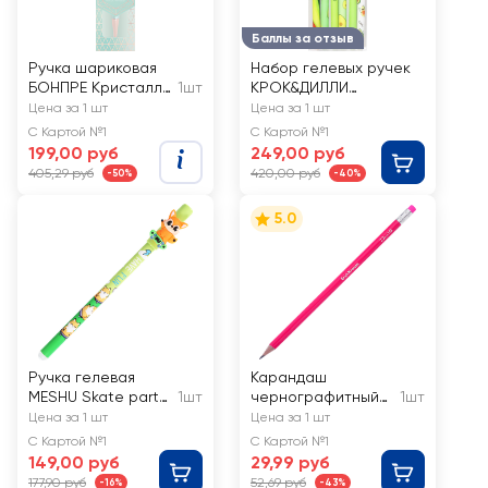
Баллы за отзыв
Ручка шариковая
Набор гелевых ручек
БОНПРЕ Кристалл,
1шт
КРОК&ДИЛЛИ
сувенирная, в
стираемые, синий,
Цена за 1 шт
Цена за 1 шт
ассортименте
Арт. L522069, 6шт
С Картой №1
С Картой №1
199,00 руб
249,00 руб
405,29 руб
420,00 руб
-50%
-40%
5.0
Ручка гелевая
Карандаш
MESHU Skate party,
1шт
чернографитный
1шт
стираемая, синий,
ERICHKRAUSE
Цена за 1 шт
Цена за 1 шт
0,5мм, с топпером,
Panda Hugs,
С Картой №1
С Картой №1
в ассортименте
круглый, с
149,00 руб
29,99 руб
ластиком, НВ
177,90 руб
52,69 руб
-16%
-43%