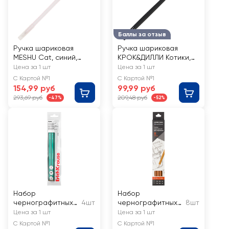
Баллы за отзыв
Ручка шариковая
Ручка шариковая
MESHU Cat, синий,
КРОК&ДИЛЛИ Котики,
0,7мм, с топпером, в
синий, Арт. L522093-1
Цена за 1 шт
Цена за 1 шт
ассортименте, Арт.
С Картой №1
С Картой №1
340179
154,99 руб
99,99 руб
293,69 руб
209,48 руб
-47%
-52%
Набор
Набор
чернографитных
4шт
чернографитных
8шт
карандашей
карандашей для
Цена за 1 шт
Цена за 1 шт
ERICHKRAUSE
черчения КРАСИН
С Картой №1
С Картой №1