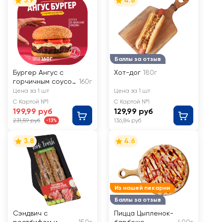
3.9
4.8
Баллы за отзыв
Бургер Ангус с
Хот-дог
180г
горчичным соусом
160г
МИРАТОРГ
Цена за 1 шт
Цена за 1 шт
С Картой №1
С Картой №1
199,99 руб
129,99 руб
231,59 руб
136,84 руб
-13%
3.8
4.6
Из нашей пекарни
Баллы за отзыв
Сэндвич с
Пицца Цыпленок-