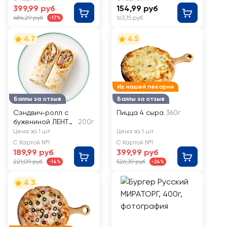
399,99 руб
154,99 руб
484,29 руб
163,15 руб
-17%
4.7
4.5
Из нашей пекарни
Баллы за отзыв
Баллы за отзыв
Сэндвич‑ролл с
Пицца 4 сыра
360г
бужениной ЛЕНТА
200г
FRESH
Цена за 1 шт
Цена за 1 шт
С Картой №1
С Картой №1
189,99 руб
399,99 руб
221,09 руб
526,39 руб
-14%
-24%
4.3