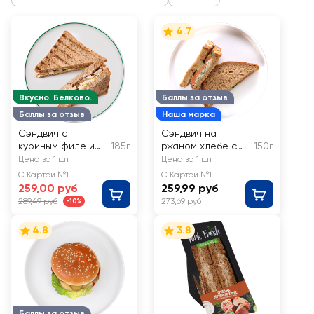
4.7
Вкусно. Белково.
Баллы за отзыв
Баллы за отзыв
Наша марка
Сэндвич с
Сэндвич на
куриным филе и
185г
ржаном хлебе с
150г
горчичным-карри
лососем ЛЕНТА
Цена за 1 шт
Цена за 1 шт
соусом ЛЕНТА
FRESH
С Картой №1
С Картой №1
FRESH
259,00 руб
259,99 руб
289,49 руб
273,69 руб
-10%
4.8
3.8
Баллы за отзыв