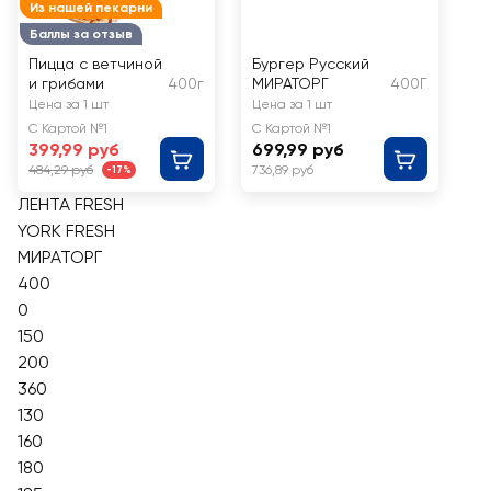
Из нашей пекарни
Баллы за отзыв
Пицца с ветчиной
Бургер Русский
и грибами
400г
МИРАТОРГ
400Г
Цена за 1 шт
Цена за 1 шт
С Картой №1
С Картой №1
399,99 руб
699,99 руб
484,29 руб
736,89 руб
-17%
ЛЕНТА FRESH
YORK FRESH
МИРАТОРГ
400
0
150
200
360
130
160
180