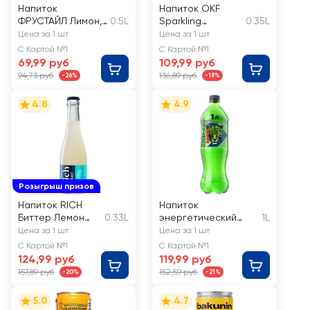
Напиток
Напиток OKF
ФРУСТАЙЛ Лимон,
0.5L
Sparkling
0.35L
лайм
Strawberry Zero
Цена за 1 шт
Цена за 1 шт
газированный
сильногазирован
С Картой №1
С Картой №1
ный
69,99 руб
109,99 руб
94,73 руб
136,89 руб
-26%
-19%
4.8
4.9
Розыгрыш призов
Напиток RICH
Напиток
Биттер Лемон
0.33L
энергетический
1L
сильногазирован
DRIVE ME Max
Цена за 1 шт
Цена за 1 шт
ный
сильногазированный
С Картой №1
С Картой №1
124,99 руб
119,99 руб
157,89 руб
152,59 руб
-20%
-21%
5.0
4.7