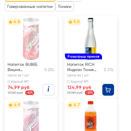
Газированные напитки
Тоники
4.8
5.0
Розыгрыш призов
Напиток BUBEE
Напиток RICH
Вишня
0.25L
Индиан Тоник
0.33L
сильногазирован
сильногазирован
Цена за 1 шт
Цена за 1 шт
ный
ный
С Картой №1
С Картой №1
74,99 руб
124,99 руб
157,89 руб
157,89 руб
-52%
-20%
4.9
4.7