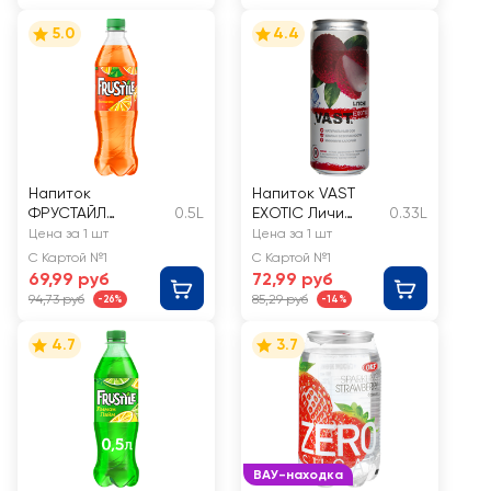
5.0
4.4
Напиток
Напиток VAST
ФРУСТАЙЛ
0.5L
EXOTIC Личи
0.33L
Апельсин
газированный
Цена за 1 шт
Цена за 1 шт
сильногазированн
С Картой №1
С Картой №1
ый
69,99 руб
72,99 руб
94,73 руб
85,29 руб
-26%
-14%
4.7
3.7
ВАУ-находка