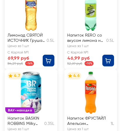
Лимонад СВЯТОЙ
Напиток RERO со
ИСТОЧНИК Груша-
0.5L
вкусом лимона на
0.5L
цитрус,
ароматизаторах
Цена за 1 шт
Цена за 1 шт
газированный
сильногазированн
С Картой №1
С Картой №1
ый
69,99 руб
46,99 руб
84,29 руб
52,69 руб
-16%
-10%
4.7
4.6
ВАУ-находка
Напиток BASKIN
Напиток ФРУСТАЙЛ
ROBBINS Milky
0.35L
Апельсин
1L
Soda cotton
сильногазированный
Цена за 1 шт
Цена за 1 шт