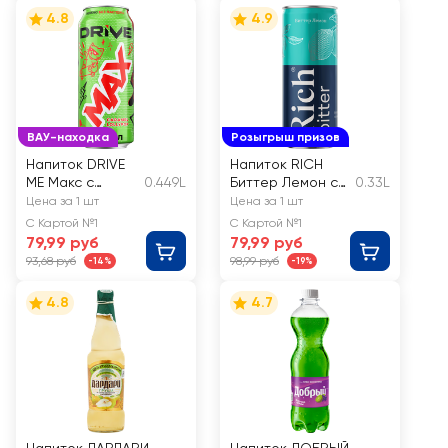
4.8
4.9
ВАУ-находка
Розыгрыш призов
Напиток DRIVE
Напиток RICH
ME Макс с
0.449L
Биттер Лемон с
0.33L
кофеином,
пониженной
Цена за 1 шт
Цена за 1 шт
ароматизирова
калорийностью
С Картой №1
С Картой №1
нный
сильногазирован
79,99 руб
79,99 руб
сильногазирова
ный
93,68 руб
98,99 руб
-14%
-19%
нный
4.8
4.7