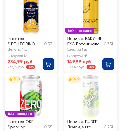
ВАУ-находка
Напиток
Напиток БАКУНИН
S.PELLEGRINO
0.33L
EXC Ботаникалс
0.33L
Aranciata
Банан, лайм,
Цена за 1 шт
Цена за 1 шт
сокосодержащий
лемонграсс
С Картой №1
С Картой №1
газированный
сильногазирован
234,99 руб
149,99 руб
ный
263,19 руб
210,49 руб
-10%
-28%
5.0
4.9
ВАУ-находка
Напиток OKF
Напиток BUBEE
Sparkling
0.35L
Лимон, мята
0.25L