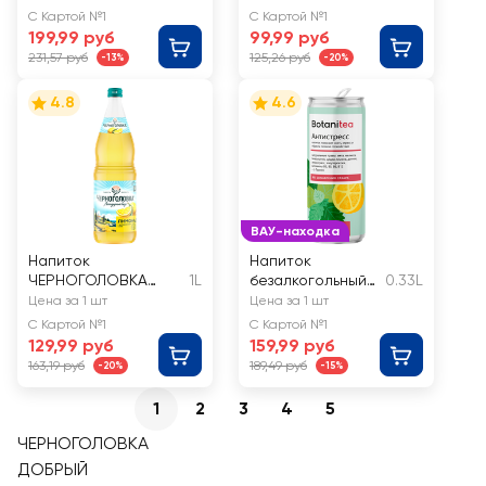
candy
С Картой №1
С Картой №1
wonderland
199,99 руб
99,99 руб
газированный
231,57 руб
125,26 руб
-13%
-20%
4.8
4.6
ВАУ-находка
Напиток
Напиток
ЧЕРНОГОЛОВКА
1L
безалкогольный
0.33L
Лимонад
слабогазированн
Цена за 1 шт
Цена за 1 шт
Оригинальный
ый BIOPRACTIKA
С Картой №1
С Картой №1
сильногазированный
Botanitea
129,99 руб
159,99 руб
Antistress, на
163,19 руб
189,49 руб
-20%
-15%
растительном
сырье
1
2
3
4
5
ЧЕРНОГОЛОВКА
ДОБРЫЙ