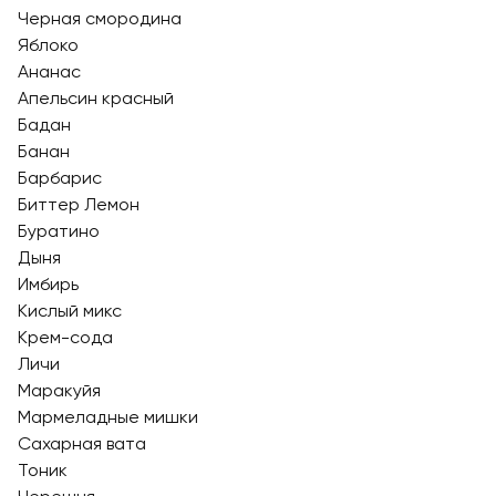
Черная смородина
Яблоко
Ананас
Апельсин красный
Бадан
Банан
Барбарис
Биттер Лемон
Буратино
Дыня
Имбирь
Кислый микс
Крем-сода
Личи
Маракуйя
Мармеладные мишки
Сахарная вата
Тоник