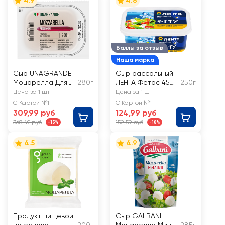
4.9
4.8
Баллы за отзыв
Наша марка
Сыр UNAGRANDE
Сыр рассольный
Моцарелла Для
280г
ЛЕНТА Фетос 45%,
250г
сэндвичей 45%,
без змж
Цена за 1 шт
Цена за 1 шт
без змж
С Картой №1
С Картой №1
309,99 руб
124,99 руб
368,49 руб
152,59 руб
-15%
-18%
4.5
4.9
Продукт пищевой
Сыр GALBANI