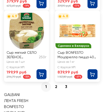
379,99 руб
329,99 руб
FRESH
473,69 руб
399,99 руб
-19%
-17%
4.9
4.8
Сделано в Беларуси
Сыр мягкий СЕЛО
Сыр BONFESTO
ЗЕЛЕНОЕ
250г
Моцарелла пицца 40%,
Фермерский
без змж, весовой
Цена за 1 шт
Цена за 1 кг
завтрак 45%, без
С Картой №1
С Картой №1
змж
199,99 руб
839,99 руб
294,79 руб
1 157,89 руб
-32%
-27%
1
2
3
GALBANI
ЛЕНТА FRESH
BONFESTO