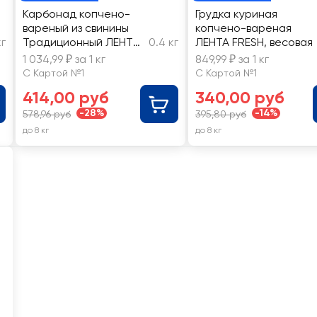
Карбонад копчено-
Грудка куриная
вареный из свинины
копчено-вареная
кг
Традиционный ЛЕНТА
0.4 кг
ЛЕНТА FRESH, весовая
FRESH, весовой
1 034,99 ₽ за 1 кг
849,99 ₽ за 1 кг
С Картой №1
С Картой №1
414,00 руб
340,00 руб
-28%
-14%
578,96 руб
395,80 руб
до 8 кг
до 8 кг