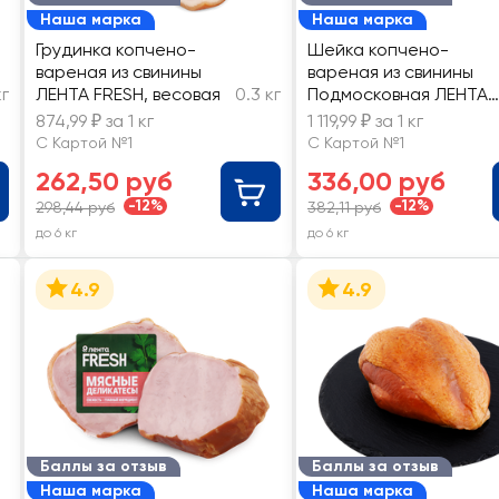
Наша марка
Наша марка
Грудинка копчено-
Шейка копчено-
вареная из свинины
вареная из свинины
кг
ЛЕНТА FRESH, весовая
0.3 кг
Подмосковная ЛЕНТА
FRESH, весовая
874,99 ₽ за 1 кг
1 119,99 ₽ за 1 кг
С Картой №1
С Картой №1
262,50 руб
336,00 руб
-12%
-12%
298,44 руб
382,11 руб
до 6 кг
до 6 кг
4.9
4.9
Баллы за отзыв
Баллы за отзыв
Наша марка
Наша марка