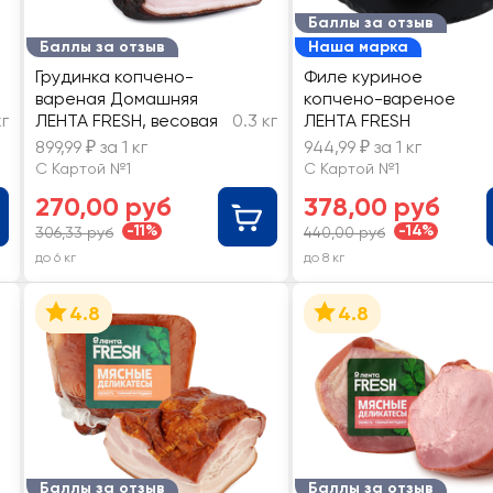
Баллы за отзыв
Баллы за отзыв
Наша марка
Грудинка копчено-
Филе куриное
вареная Домашняя
копчено-вареное
кг
ЛЕНТА FRESH, весовая
0.3 кг
ЛЕНТА FRESH
899,99 ₽ за 1 кг
944,99 ₽ за 1 кг
С Картой №1
С Картой №1
270,00 руб
378,00 руб
-11%
-14%
306,33 руб
440,00 руб
до 6 кг
до 8 кг
4.8
4.8
Баллы за отзыв
Баллы за отзыв