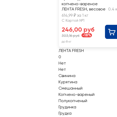
копчено-вареное
ЛЕНТА FRESH, весовое
0.4 
614,99 ₽ за 1 кг
С Картой №1
246,00 руб
-18%
303,16 руб
до 8 кг
ЛЕНТА FRESH
0
Нет
Нет
Свинина
Курятина
Смешанный
Копчено-вареный
Полукопченый
Грудинка
Грудка