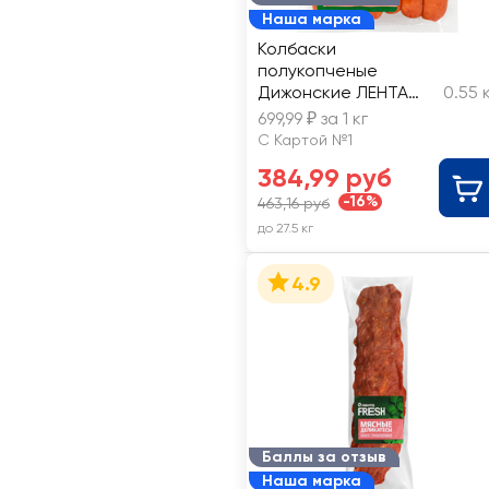
Наша марка
Колбаски
полукопченые
Дижонские ЛЕНТА
0.55 
FRESH, весовая
699,99 ₽ за 1 кг
С Картой №1
384,99 руб
-16%
463,16 руб
до 27.5 кг
4.9
Баллы за отзыв
Наша марка