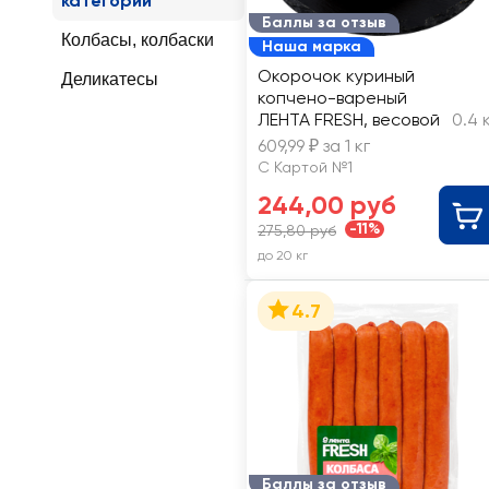
категории
Баллы за отзыв
Колбасы, колбаски
Наша марка
Окорочок куриный
Деликатесы
копчено-вареный
ЛЕНТА FRESH, весовой
0.4 
609,99 ₽ за 1 кг
С Картой №1
244,00 руб
-11%
275,80 руб
до 20 кг
4.7
Баллы за отзыв