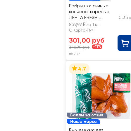
Ребрышки свиные
копчено-вареные
ЛЕНТА FRESH,
0.35 
весовые
859,99 ₽ за 1 кг
С Картой №1
301,00 руб
-11%
340,79 руб
до 7 кг
4.7
Баллы за отзыв
Наша марка
Крыло куриное