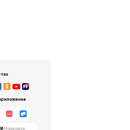
етях
приложение
Наведите