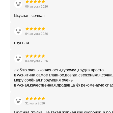
06 августа 2026
Вкусная, сочная
04 августа 2026
вкусная
03 августа 2026
люблю очень копчености,курочку ,грудка просто
вкуснятина,самое главное,всегда свеженькая,сочна
меру солёная,продукция очень
вкусная,качественная,продавца 👍 рекомендую спа
31 июля 2026
Вкусная грудка. Не такая жирная как окорочок, а по 