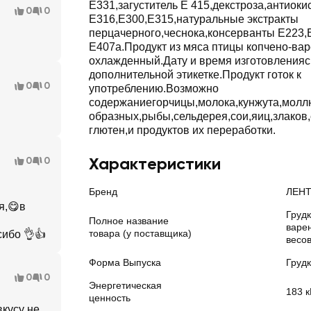
Е331,загуститель Е 415,декстроза,антиоки
0
0
Е316,Е300,Е315,натуральные экстракты
перцачерного,чеснока,консерванты Е223,Е
Е407а.Продукт из мяса птицы копчено-ва
охлажденный.Дату и время изготовленияс
дополнительной этикетке.Продукт готок к
0
0
употреблению.Возможно
содержаниегорчицы,молока,кунжута,молл
образных,рыбы,сельдерея,сои,яиц,злако
глютен,и продуктов их переработки.
Характеристики
0
0
Бренд
ЛЕНТ
я,😋в
Грудк
Полное название
варе
товара (у поставщика)
сибо 👌👍
весо
Форма Выпуска
Груд
0
0
Энергетическая
183 к
ценность
вкусу не