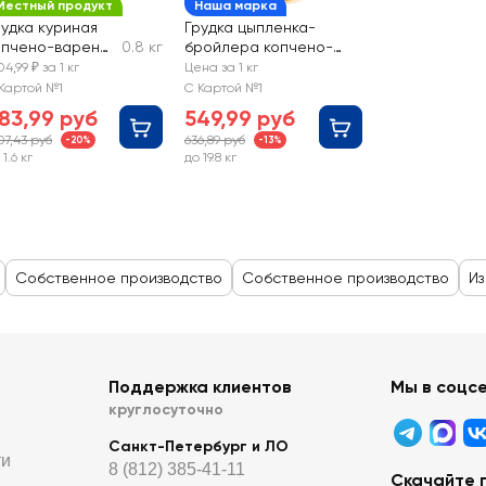
Местный продукт
Наша марка
рудка куриная
Грудка цыпленка-
опчено-вареная
0.8 кг
бройлера копчено-
ЕМИТ, весовая
вареная ЛЕНТА,
104,99 ₽ за 1 кг
Цена за 1 кг
весовая
Картой №1
С Картой №1
83,99 руб
549,99 руб
107,43 руб
636,89 руб
-20%
-13%
 1.6 кг
до 19.8 кг
Собственное производство
Собственное производство
Из
Поддержка клиентов
Мы в соцс
круглосуточно
Санкт-Петербург и ЛО
ти
8 (812) 385-41-11
Скачайте 