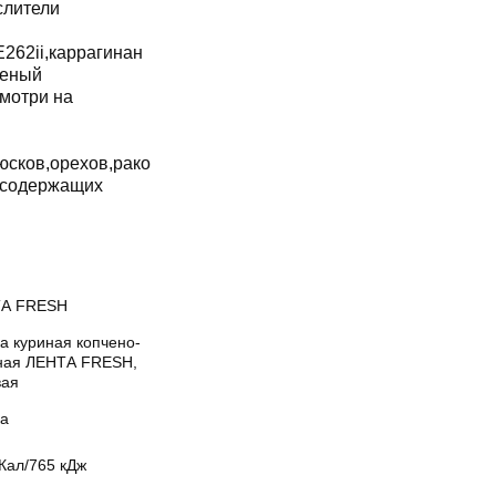
слители
262ii,каррагинан
реный
мотри на
юсков,орехов,рако
в,содержащих
А FRESH
а куриная копчено-
ная ЛЕНТА FRESH,
вая
ка
Кал/765 кДж