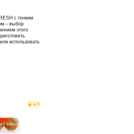
FRESH с тонким
ом – выбор
нением этого
приготовить
или использовать
4.9