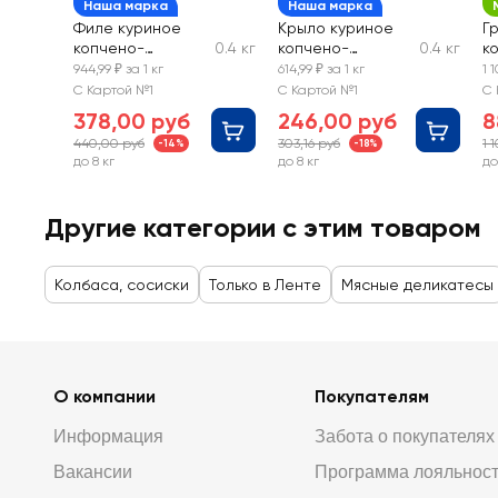
Наша марка
Наша марка
Филе куриное
Крыло куриное
Г
копчено-
0.4 кг
копчено-
0.4 кг
к
вареное ЛЕНТА
вареное ЛЕНТА
Р
944,99 ₽ за 1 кг
614,99 ₽ за 1 кг
1 
FRESH
FRESH, весовое
С Картой №1
С Картой №1
С 
378,00 руб
246,00 руб
8
440,00 руб
303,16 руб
1 
-14%
-18%
до 8 кг
до 8 кг
до
Другие категории с этим товаром
Колбаса, сосиски
Только в Ленте
Мясные деликатесы
О компании
Покупателям
Информация
Забота о покупателях
Вакансии
Программа лояльнос