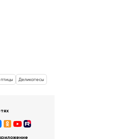
 птицы
Деликатесы
етях
приложение