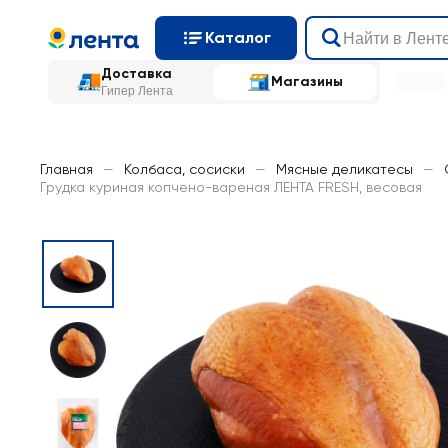
Каталог
Доставка
Магазины
Гипер Лента
Главная
—
Колбаса, сосиски
—
Мясные деликатесы
—
Грудка куриная копчено-вареная ЛЕНТА FRESH, весовая