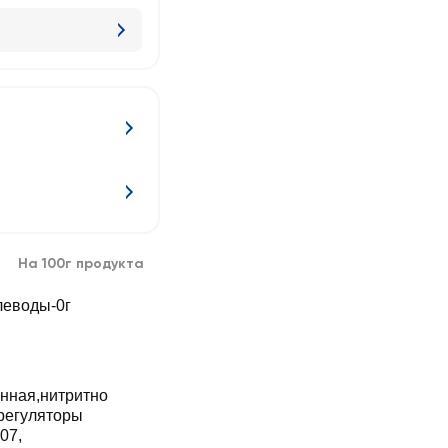
На 100г продукта
глеводы-0г
енная,нитритно
регуляторы
07,