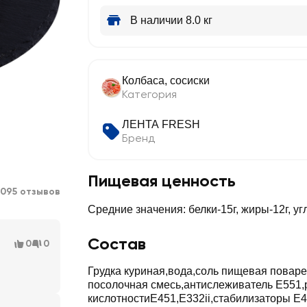
В наличии 8.0 кг
Колбаса, сосиски
Категория
ЛЕНТА FRESH
Бренд
Пищевая ценность
1095 отзывов
Средние значения: белки-15г, жиры-12г, у
Состав
0
0
Грудка куриная,вода,соль пищевая повар
посолочная смесь,антислеживатель Е551,
кислотностиЕ451,Е332ii,стабилизаторы Е4