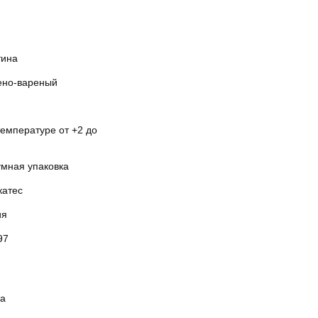
тина
ено-вареный
температуре от +2 до
умная упаковка
катес
ия
97
ка