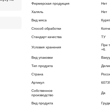
Фермерская продукция
Нет
Халяль
Нет
Вид мяса
Куря
Способ обработки
Копч
Стандарт качества
ТУ
При 
Условия хранения
+6.
Вид упаковки
Ваку
Тип продукта
Дели
Страна
Росс
Артикул
6073
Собственное
Да
производство
Вид продукта
Груд