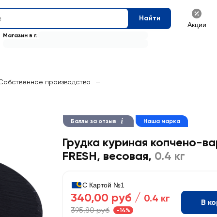
Найти
Акции
Магазин в г.
Собственное производство
—
Баллы за отзыв
Наша марка
Грудка куриная копчено-в
FRESH, весовая
,
0.4 кг
С Картой №1
340,00 руб /
0.4 кг
В к
395,80 руб
-14%