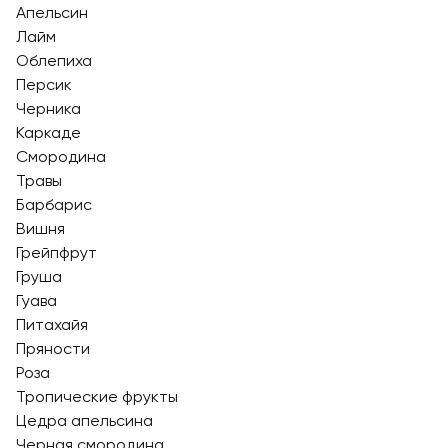
Апельсин
Лайм
Облепиха
Персик
Черника
Каркаде
Смородина
Травы
Барбарис
Вишня
Грейпфрут
Груша
Гуава
Питахайя
Пряности
Роза
Тропические фрукты
Цедра апельсина
Черная смородина