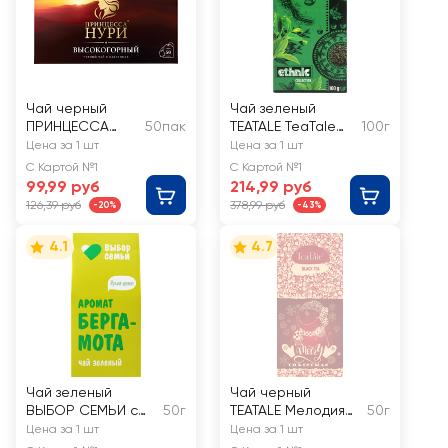
Чай черный
Чай зеленый
ПРИНЦЕССА
50пак
TEATALE TeaTale
100г
НУРИ
китайский,
Цена за 1 шт
Цена за 1 шт
Высокогорный
листовой
С Картой №1
С Картой №1
99,99 руб
214,99 руб
126,39 руб
378,99 руб
-20%
-43%
4.1
4.7
Чай зеленый
Чай черный
ВЫБОР СЕМЬИ с
50г
TEATALE Мелодия
50г
ароматом
Рождества
Цена за 1 шт
Цена за 1 шт
бергамота
Снеговик,