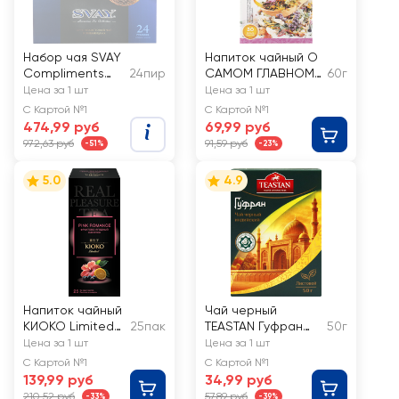
Набор чая SVAY
Напиток чайный О
Compliments
24пир
САМОМ ГЛАВНОМ
60г
New Years
№1 Травы для
Цена за 1 шт
Цена за 1 шт
сердца и сосудов,
С Картой №1
С Картой №1
листовой
474,99 руб
69,99 руб
972,63 руб
91,59 руб
-51%
-23%
5.0
4.9
Напиток чайный
Чай черный
КИОКО Limited
25пак
TEASTAN Гуфран
50г
Pink Romance,
индийский мелкий
Цена за 1 шт
Цена за 1 шт
каркаде с
С Картой №1
С Картой №1
ягодами и
139,99 руб
34,99 руб
фруктами
210,52 руб
57,89 руб
-33%
-39%