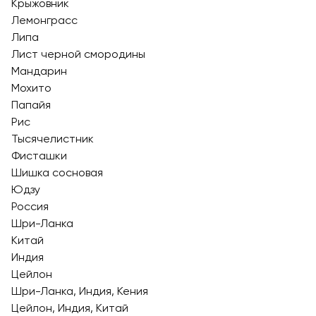
Крыжовник
Лемонграсс
Липа
Лист черной смородины
Мандарин
Мохито
Папайя
Рис
Тысячелистник
Фисташки
Шишка сосновая
Юдзу
Россия
Шри-Ланка
Китай
Индия
Цейлон
Шри-Ланка, Индия, Кения
Цейлон, Индия, Китай