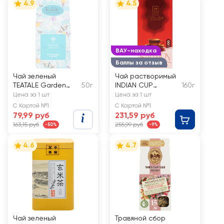
4.9
4.5
ВАУ-находка
Баллы за отзыв
Чай зеленый
Чай растворимый
TEATALE Garden
50г
INDIAN CUP
160г
Flowers Blue с
Шафран Масала
Цена за 1 шт
Цена за 1 шт
мятой, листовой
С Картой №1
С Картой №1
79,99 руб
231,59 руб
163,15 руб
255,99 руб
-50%
-9%
4.6
4.7
Чай зеленый
Травяной сбор