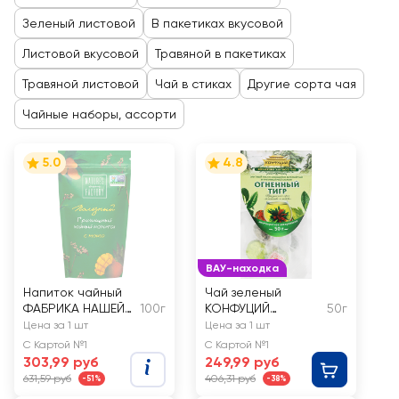
Зеленый листовой
В пакетиках вкусовой
Листовой вкусовой
Травяной в пакетиках
Травяной листовой
Чай в стиках
Другие сорта чая
Чайные наборы, ассорти
5.0
4.8
ВАУ-находка
Напиток чайный
Чай зеленый
ФАБРИКА НАШЕЙ
100г
КОНФУЦИЙ
50г
ПРИРОДЫ
Фигурный
Цена за 1 шт
Цена за 1 шт
Гречишный c
огненный тигр с
С Картой №1
С Картой №1
манго
лепестками лилии
303,99 руб
249,99 руб
631,59 руб
406,31 руб
-51%
-38%