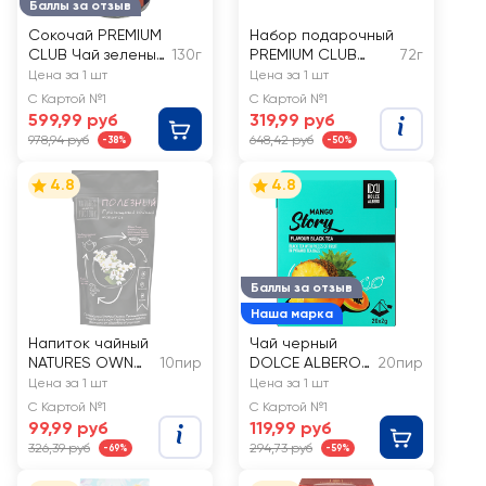
Баллы за отзыв
Сокочай PREMIUM
Набор подарочный
CLUB Чай зеленый
130г
PREMIUM CLUB
72г
с соком ананаса,
Сокочай ассорти
Цена за 1 шт
Цена за 1 шт
с кусочками
С Картой №1
С Картой №1
ананаса,
599,99 руб
319,99 руб
лемонграсса,
978,94 руб
648,42 руб
-38%
-50%
цветками граната,
яблоком
4.8
4.8
Баллы за отзыв
Наша марка
Напиток чайный
Чай черный
NATURES OWN
10пир
DOLCE ALBERO
20пир
FACTORY
Mango story
Цена за 1 шт
Цена за 1 шт
Гречишный
С Картой №1
С Картой №1
99,99 руб
119,99 руб
326,39 руб
294,73 руб
-69%
-59%