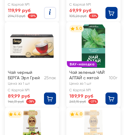
С Картой №1
С Картой №1
119,99 руб
69,99 руб
294,73 руб
105,26 руб
-59%
-33%
5.0
ВАУ-находка
Чай черный
Чай зеленый ЧАЙ
БЕРГА Эрл Грей
25пак
АЛТАЙ с мятой
100г
Цена за 1 шт
Цена за 1 шт
С Картой №1
С Картой №1
89,99 руб
189,99 руб
146,31 руб
263,15 руб
-38%
-27%
4.4
4.0