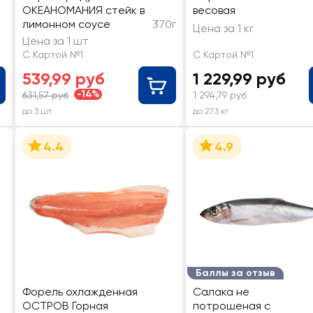
ОКЕАНОМАНИЯ стейк в
весовая
лимонном соусе
370г
Цена за 1 кг
Цена за 1 шт
С Картой №1
С Картой №1
539,99 руб
1 229,99 руб
-14%
631,57 руб
1 294,79 руб
до 3 шт
до 27.3 кг
4.4
4.9
Баллы за отзыв
Форель охлажденная
Салака не
ОСТРОВ Горная
потрошеная с