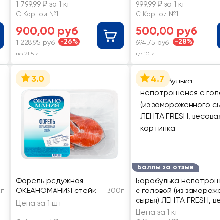
сырья) ЛЕНТА FRESH,
1 799,99 ₽ за 1 кг
999,99 ₽ за 1 кг
весовой
С Картой №1
С Картой №1
900,00 руб
500,00 руб
-26%
-28%
1 228,95 руб
694,75 руб
до 21.5 кг
до 10 кг
3.0
4.7
Баллы за отзыв
Форель радужная
Барабулька непотро
кг
ОКЕАНОМАНИЯ стейк
300г
с головой (из заморож
сырья) ЛЕНТА FRESH, в
Цена за 1 шт
Цена за 1 кг