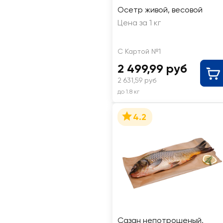
Осетр живой, весовой
Цена за 1 кг
С Картой №1
2 499,99 руб
2 631,59 руб
до 1.8 кг
4.2
Сазан непотрошеный,