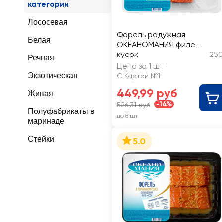
категории
Лососевая
Форель радужная
Белая
ОКЕАНОМАНИЯ филе-
кусок
250
Речная
Цена за 1 шт
Экзотическая
С Картой №1
449,99 руб
Живая
-14%
526,31 руб
Полуфабрикаты в
до 8 шт
маринаде
Стейки
5.0