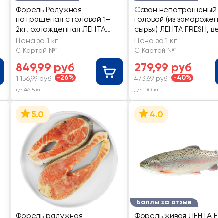
Форель Радужная
Сазан непотрошеный
потрошеная с головой 1–
головой (из замороже
2кг, охлажденная ЛЕНТА
сырья) ЛЕНТА FRESH, в
FRESH, весовая
Цена за 1 кг
Цена за 1 кг
С Картой №1
С Картой №1
849,99 руб
279,99 руб
-26%
-40%
1 156,99 руб
473,69 руб
до 46.5 кг
до 100 кг
5.0
4.0
Баллы за отзыв
Форель радужная
Форель живая ЛЕНТА F