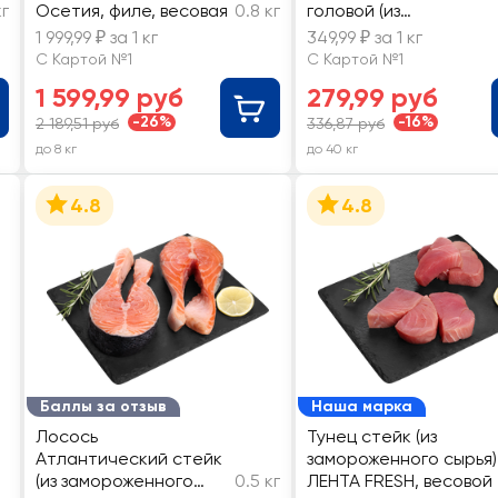
кг
Осетия, филе, весовая
0.8 кг
головой (из
замороженного сырья)
1 999,99 ₽ за 1 кг
349,99 ₽ за 1 кг
весовая
С Картой №1
С Картой №1
1 599,99 руб
279,99 руб
-26%
-16%
2 189,51 руб
336,87 руб
до 8 кг
до 40 кг
4.8
4.8
Баллы за отзыв
Наша марка
Лосось
Тунец стейк (из
Атлантический стейк
замороженного сырья)
(из замороженного
0.5 кг
ЛЕНТА FRESH, весовой