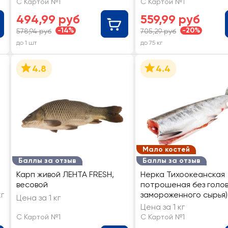
С Картой №1
С Картой №1
494,99 руб
559,99 руб
-14%
-20%
578,94 руб
705,29 руб
до 1 шт
до 75 кг
4.8
4.4
Мало костей
Баллы за отзыв
Баллы за отзыв
Карп живой ЛЕНТА FRESH,
Нерка Тихоокеанская
весовой
потрошеная без голов
кг
замороженного сырья)
Цена за 1 кг
ЛЕНТА FRESH, весовая
Цена за 1 кг
С Картой №1
С Картой №1