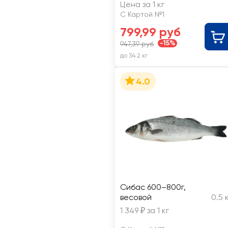
ЛЕНТА FRESH, весовая
Цена за 1 кг
С Картой №1
799,99 руб
-15%
947,39 руб
до 34.2 кг
4.0
Сибас 600–800г,
весовой
0.5 
1 349 ₽ за 1 кг