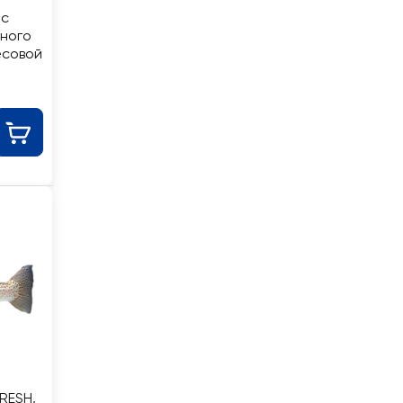
 с
нного
есовой
RESH,