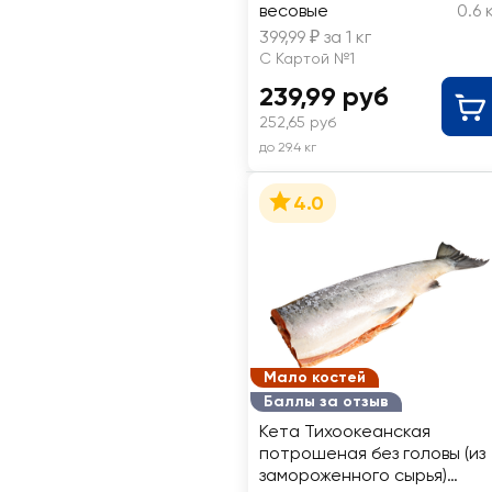
весовые
0.6 
399,99 ₽ за 1 кг
С Картой №1
239,99 руб
252,65 руб
до 29.4 кг
4.0
Мало костей
Баллы за отзыв
Кета Тихоокеанская
потрошеная без головы (из
замороженного сырья)