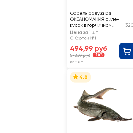
Форель радужная
ОКЕАНОМАНИЯ филе-
кусок в горчичном
320
соусе
Цена за 1 шт
С Картой №1
494,99 руб
-14%
578,99 руб
до 2 шт
4.8