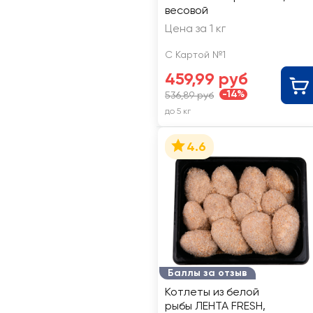
весовой
Цена за 1 кг
С Картой №1
459,99 руб
-14%
536,89 руб
до 5 кг
4.6
Баллы за отзыв
Котлеты из белой
рыбы ЛЕНТА FRESH,