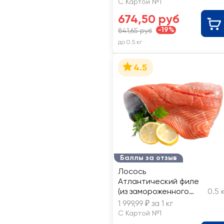
С Картой №1
674,50 руб
-19%
841,65 руб
до 0.5 кг
4.5
Баллы за отзыв
Лосось
Атлантический филе
(из замороженного
0.5 
сырья) ЛЕНТА FRESH,
1 999,99 ₽ за 1 кг
весовой
С Картой №1