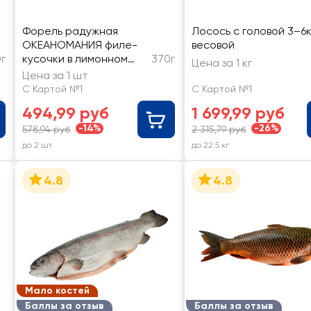
Форель радужная
Лосось с головой 3–6к
ОКЕАНОМАНИЯ филе-
весовой
г
кусочки в лимонном
370г
Цена за 1 кг
соусе
Цена за 1 шт
С Картой №1
С Картой №1
494,99 руб
1 699,99 руб
-14%
-26%
578,94 руб
2 315,79 руб
до 2 шт
до 22.5 кг
4.8
4.8
Мало костей
Баллы за отзыв
Баллы за отзыв