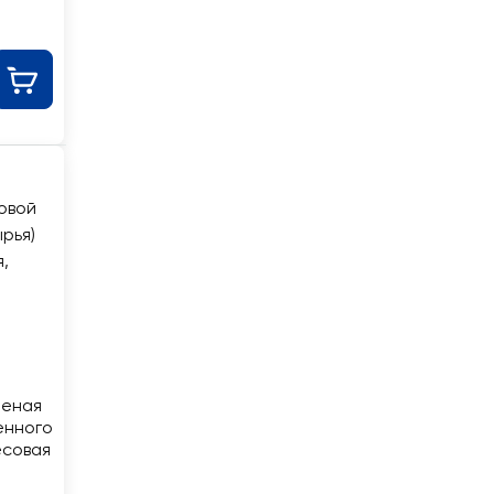
шеная
енного
есовая