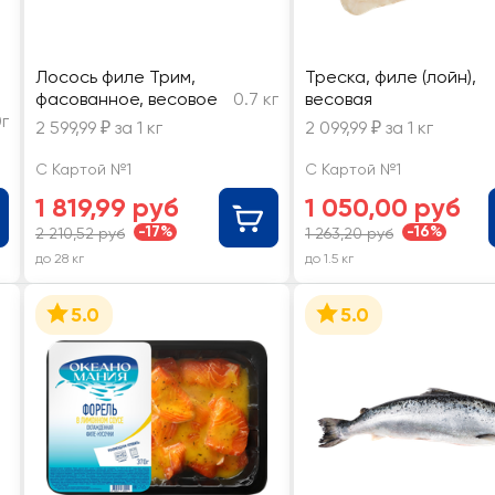
Лосось филе Трим,
Треска, филе (лойн),
фасованное, весовое
0.7 кг
весовая
г
2 599,99 ₽ за 1 кг
2 099,99 ₽ за 1 кг
С Картой №1
С Картой №1
1 819,99 руб
1 050,00 руб
-17%
-16%
2 210,52 руб
1 263,20 руб
до 28 кг
до 1.5 кг
5.0
5.0