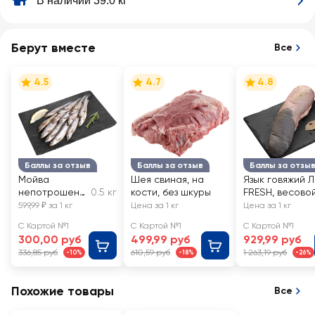
В наличии 39.0 кг
Берут вместе
Все
4.5
4.7
4.8
Баллы за отзыв
Баллы за отзыв
Баллы за отзы
Мойва
Шея свиная, на
Язык говяжий 
непотрошена
0.5 кг
кости, без шкуры
FRESH, весово
я с головой
599,99 ₽ за 1 кг
Цена за 1 кг
Цена за 1 кг
(из
С Картой №1
С Картой №1
С Картой №1
замороженног
300,00 руб
499,99 руб
929,99 руб
о сырья)
336,85 руб
610,59 руб
1 263,19 руб
-10%
-18%
-26%
ЛЕНТА FRESH,
весовая
Похожие товары
Все