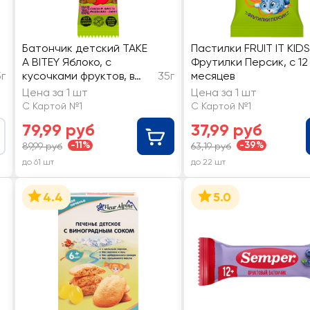
Батончик детский TAKE
Пастилки FRUIT IT KIDS
A BITEY Яблоко, с
Фрутилки Персик, с 12
г
кусочками фруктов, в
35г
месяцев
шоколаде
Цена за 1 шт
Цена за 1 шт
С Картой №1
С Картой №1
79,99 руб
37,99 руб
-11%
-39%
89,99 руб
63,19 руб
до 61 шт
до 22 шт
4.4
5.0