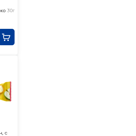
око
30г
, с