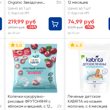
5г
Organic Звездочки
35г
12 месяцев
банан-малина, с 12
Цена за 1 шт
Цена за 1 шт
месяцев
С Картой №1
С Картой №1
219,99 руб
74,99 руб
-24%
-10%
289,49 руб
83,99 руб
до 25 шт
до 12 шт
5.0
4.5
Колечки кукурузно-
Печенье детское
рисовые ФРУТОНЯНЯ с
KABRITA на козьем
1г
яблоком и вишней, с 12
21г
молочке, с 6 месяцев