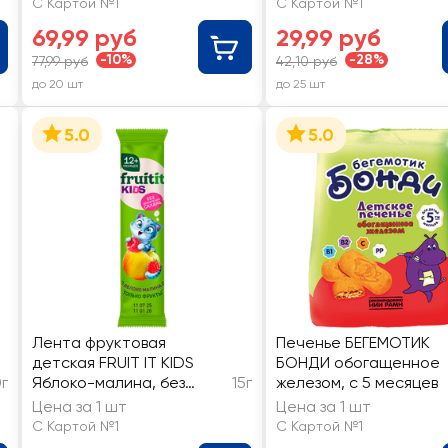
С Картой №1
С Картой №1
69,99 руб
29,99 руб
-10%
-28%
77,99 руб
42,10 руб
до 20 шт
до 25 шт
5.0
5.0
Лента фруктовая
Печенье БЕГЕМОТИК
детская FRUIT IT KIDS
БОНДИ обогащенное
0г
Яблоко-малина, без
15г
железом, с 5 месяцев
сахара, с 12 месяцев
Цена за 1 шт
Цена за 1 шт
С Картой №1
С Картой №1