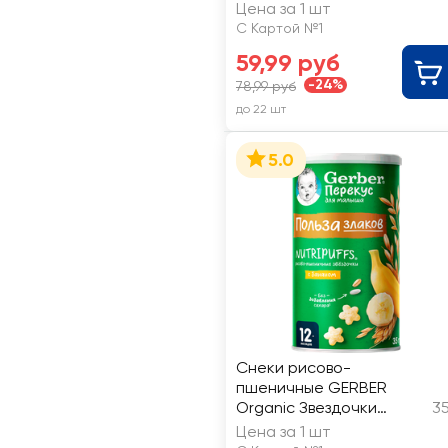
Цена за 1 шт
С Картой №1
59,99 руб
-24%
78,99 руб
до 22 шт
5.0
Снеки рисово-
пшеничные GERBER
Organic Звездочки
35
банан, с 12 месяцев
Цена за 1 шт