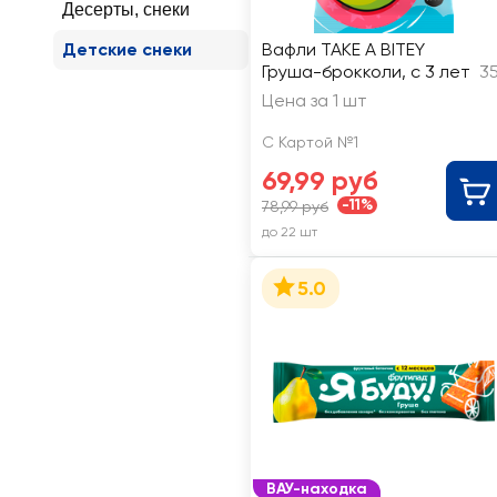
Десерты, снеки
Детские снеки
Вафли TAKE A BITEY
Груша-брокколи, с 3 лет
35
Цена за 1 шт
С Картой №1
69,99 руб
-11%
78,99 руб
до 22 шт
5.0
ВАУ-находка