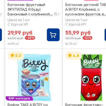
Батончик фруктовый
Батончик детский TA
ФРУТИЛАД Я Буду!
A BITEY Клубника, с
 г
Банановый с клубникой,
15 г
кусочками фруктов, в
с 12 месяцев
шоколаде
Цена за 1 шт
Цена за 1 шт
С Картой №1
С Картой №1
29,99 руб
55,99 руб
-28%
-53%
42,00 руб
121,09 руб
до 84 шт
до 35 шт
5.0
4.8
ВАУ-находка
Вафли TAKE A BITEY со
Батончик фруктово-