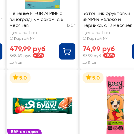
Печенье FLEUR ALPINE с
Батончик фруктовый
г
виноградным соком, с 6
SEMPER Яблоко и
месяцев
120г
черника, с 12 месяцев
Цена за 1 шт
Цена за 1 шт
С Картой №1
С Картой №1
479,99 руб
74,99 руб
-15%
-10%
568,49 руб
83,99 руб
до 4 шт
до 17 шт
5.0
5.0
ВАУ-находка