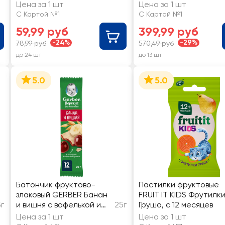
месяцев
Цена за 1 шт
Цена за 1 шт
С Картой №1
С Картой №1
59,99 руб
399,99 руб
-24%
-29%
78,99 руб
570,49 руб
до 24 шт
до 13 шт
5.0
5.0
Батончик фруктово-
Пастилки фруктовые
злаковый GERBER Банан
FRUIT IT KIDS Фрутилк
г
и вишня с вафелькой и
25г
Груша, с 12 месяцев
злаками, с 12 месяцев
Цена за 1 шт
Цена за 1 шт