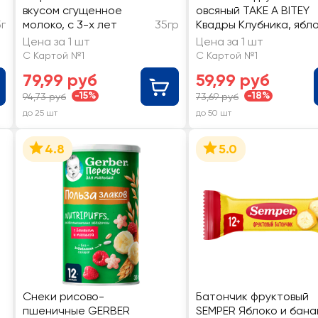
вкусом сгущенное
овсяный TAKE A BITEY
5г
молоко, с 3-х лет
35гр
Квадры Клубника, ябл
Цена за 1 шт
Цена за 1 шт
С Картой №1
С Картой №1
79,99 руб
59,99 руб
-15%
-18%
94,73 руб
73,69 руб
до 25 шт
до 50 шт
4.8
5.0
Снеки рисово-
Батончик фруктовый
пшеничные GERBER
SEMPER Яблоко и банан