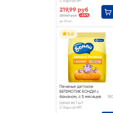
С Картой №1
219,99 руб
-24%
289,49 руб
до 33 шт
5.0
Печенье детское
БЕГЕМОТИК БОНДИ с
бананом, с 5 месяцев
18
Цена за 1 шт
С Картой №1