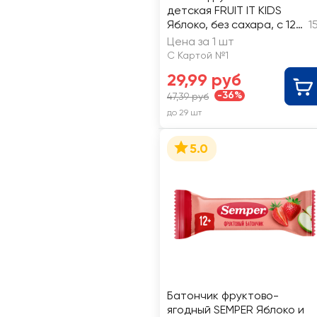
детская FRUIT IT KIDS
Яблоко, без сахара, с 12
1
месяцев
Цена за 1 шт
С Картой №1
29,99 руб
-36%
47,39 руб
до 29 шт
5.0
Батончик фруктово-
ягодный SEMPER Яблоко и