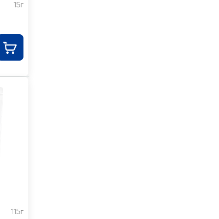
15г
115г