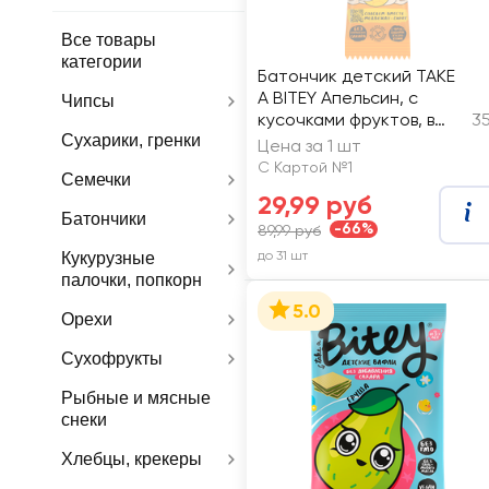
Все товары
категории
Батончик детский TAKE
A BITEY Апельсин, с
Чипсы
кусочками фруктов, в
35
Сухарики, гренки
шоколаде
Цена за 1 шт
С Картой №1
Семечки
29,99 руб
Батончики
-66%
89,99 руб
до 31 шт
Кукурузные
палочки, попкорн
5.0
Орехи
Сухофрукты
Рыбные и мясные
снеки
Хлебцы, крекеры