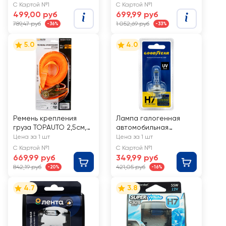
CLIM ART T25/5
С Картой №1
С Картой №1
144LED 12V BAY15d
499,00 руб
699,99 руб
(P21/5W)/к-т
789,47 руб
1 052,69 руб
-36%
-33%
5.0
4.0
Ремень крепления
Лампа галогенная
груза TOPAUTO 2,5см,
автомобильная
лента, 800/1600кг, 10м
GOODYEAR Н7 12V
Цена за 1 шт
Цена за 1 шт
55W PX26d
С Картой №1
С Картой №1
669,99 руб
349,99 руб
842,19 руб
421,05 руб
-20%
-16%
4.7
3.8