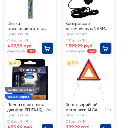
Щетка
Компрессор
стеклоочистителя
автомобильный ASM
ALCA Super Flat,
Tornado AC580, 35л/
Цена за 1 шт
Цена за 1 шт
бескаркасная,
мин Арт. 207001
С Картой №1
С Картой №1
20/50см Арт. 050000
499,99 руб
1 599,99 руб
684,20 руб
2 105,26 руб
-26%
-24%
4.5
5.0
Баллы за отзыв
Наша марка
Лампа галогенная
Знак аварийной
для фар ЛЕНТА H7,
2шт
остановки ALCA
1шт
55W, 4100K Арт. H7
Start модель С1,
Цена за 1 шт
Цена за 1 шт
12V55W
ГОСТ, Арт. 550210
С Картой №1
С Картой №1
485,99 руб
399,99 руб