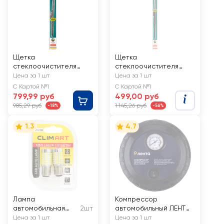
Щетка
Щетка
стеклоочистителя
стеклоочистителя
HEYNER Hybrid
HEYNER Hybrid
Цена за 1 шт
Цена за 1 шт
450мм/18", Арт.
560мм/22", Арт.
С Картой №1
С Картой №1
028000
032000
799,99 руб
499,00 руб
985,29 руб
1 145,26 руб
-18%
-56%
1.3
4.7
Лампа
Компрессор
автомобильная
2шт
автомобильный ЛЕНТА
светодиодная
RLA-0008
Цена за 1 шт
Цена за 1 шт