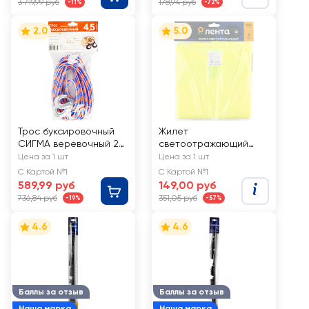
3 719,99 руб
178,94 руб
-11%
-72%
2.0
5.0
Трос буксировочный
Жилет
СИГМА веревочный 2
светоотражающий
крюка 4,5т Арт. 23062
ЛЕНТА
Цена за 1 шт
Цена за 1 шт
С Картой №1
С Картой №1
589,99 руб
149,00 руб
736,84 руб
351,05 руб
-19%
-57%
4.6
4.6
Баллы за отзыв
Баллы за отзыв
Наша марка
Наша марка