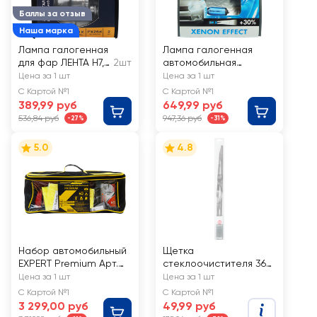
Баллы за отзыв
Наша марка
Лампа галогенная
Лампа галогенная
для фар ЛЕНТА H7,
2шт
автомобильная
55W, 3500K Арт. H7
AUTOSTANDART Super
Цена за 1 шт
Цена за 1 шт
12V55W
White H7-12V 55W
С Картой №1
С Картой №1
PX26d головного
389,99 руб
649,99 руб
света, Арт. 106010, 2шт
536,84 руб
947,36 руб
-27%
-31%
5.0
4.8
Набор автомобильный
Щетка
EXPERT Premium Арт.
стеклоочистителя 365
312051
ДНЕЙ 55см Арт.
Цена за 1 шт
Цена за 1 шт
1302405CI
С Картой №1
С Картой №1
3 299,00 руб
49,99 руб