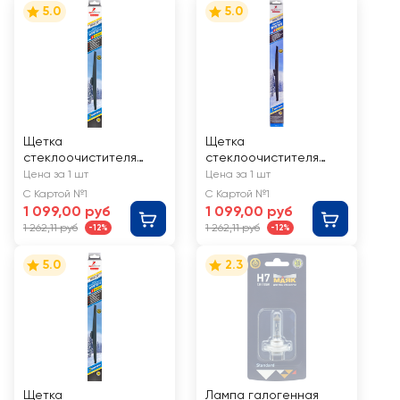
5.0
5.0
Щетка
Щетка
стеклоочистителя
стеклоочистителя
зимняя SKYBEAR Winter
зимняя SKYBEAR Winter
Цена за 1 шт
Цена за 1 шт
20/500мм, 7
21/525мм, 7
С Картой №1
С Картой №1
адаптеров, Арт.
адаптеров, Арт.
1 099,00 руб
1 099,00 руб
703200
703210
1 262,11 руб
1 262,11 руб
-12%
-12%
5.0
2.3
Щетка
Лампа галогенная