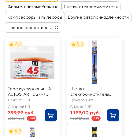
Фильтры автомобильные
Щетки стеклоочистителя
Компрессоры и пылесосы
Другие автопринадлежности
Принадлежности для ТО
4.1
5.0
Трос буксировочный
Щетка
AUTOSTART с 2-мя
стеклоочистителя
крюками 4,5т 5м, Арт.
зимняя SKYBEAR Winter
Цена за 1 шт
Цена за 1 шт
AS-45521L
24/600мм, 7
С Картой №1
С Картой №1
адаптеров, Арт.
399,99 руб
1 199,00 руб
703240
631,57 руб
1 367,37 руб
-36%
-12%
4.9