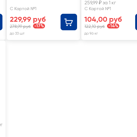
259,99 ₽ за 1 кг
С Картой №1
С Картой №1
229,99 руб
104,00 руб
-17%
-14%
278,99 руб
122,10 руб
до 33 шт
до 9.6 кг
г