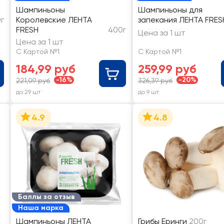
Шампиньоны
Шампиньоны для
г
Королевские ЛЕНТА
запекания ЛЕНТА FRES
FRESH
400г
Цена за 1 шт
Цена за 1 шт
С Картой №1
С Картой №1
184,99 руб
259,99 руб
-16%
-20%
221,09 руб
326,39 руб
до 29 шт
до 9 шт
4.9
4.8
Баллы за отзыв
Наша марка
Шампиньоны ЛЕНТА
Грибы Еринги
200г