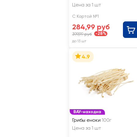
Цена за 1 шт
С Картой №1
284,99 руб
-28%
399,99 руб
до 13 шт
4.9
ВАУ-находка
Грибы еноки
100г
Цена за 1 шт