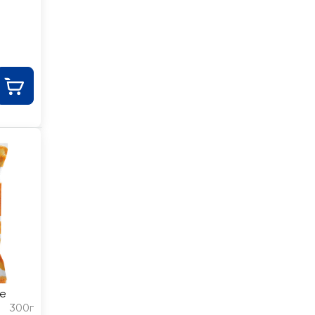
е
300г