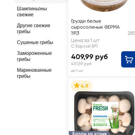
Шампиньоны
свежие
Грузди белые
Другие свежие
сыросоленые ФЕРМА
грибы
1913
285
Цена за 1 шт
Сушеные грибы
С Картой №1
Замороженные
409,99 руб
грибы
431,59 руб
Маринованные
до 1 шт
грибы
4.9
Баллы за отзыв