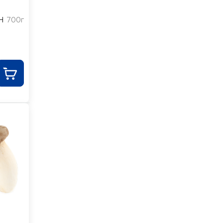
H
700г