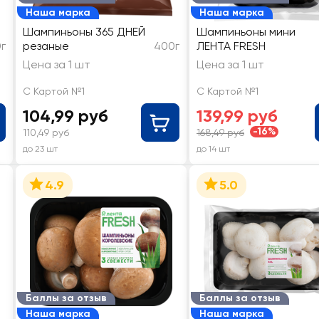
Наша марка
Наша марка
Шампиньоны 365 ДНЕЙ
Шампиньоны мини
г
резаные
400г
ЛЕНТА FRESH
Цена за 1 шт
Цена за 1 шт
С Картой №1
С Картой №1
104,99 руб
139,99 руб
-16%
110,49 руб
168,49 руб
до 23 шт
до 14 шт
4.9
5.0
Баллы за отзыв
Баллы за отзыв
Наша марка
Наша марка