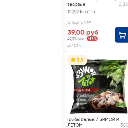
весовые
0.3 
129,99 ₽ за 1 кг
С Картой №1
39,00 руб
-17%
47,37 руб
до 15.3 кг
3.9
Грибы белые И ЗИМОЙ И
ЛЕТОМ
300