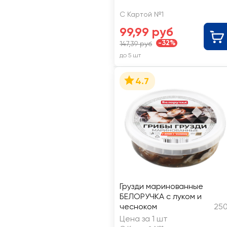
С Картой №1
99,99 руб
-32%
147,39 руб
до 5 шт
4.7
Грузди маринованные
БЕЛОРУЧКА с луком и
чесноком
250
Цена за 1 шт