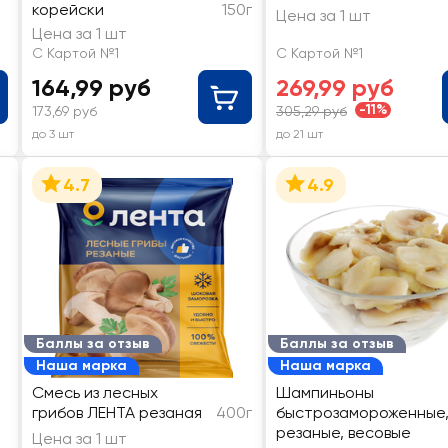
корейски
150г
Цена за 1 шт
Цена за 1 шт
С Картой №1
С Картой №1
164,99 руб
269,99 руб
-11%
173,69 руб
305,29 руб
до 3 шт
до 21 шт
4.7
4.9
Баллы за отзыв
Баллы за отзыв
Наша марка
Наша марка
Смесь из лесных
Шампиньоны
грибов ЛЕНТА резаная
400г
быстрозамороженные
резаные, весовые
Цена за 1 шт