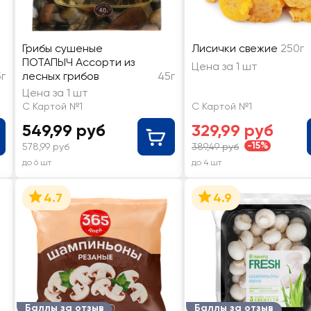
Грибы сушеные
Лисички свежие
250г
ПОТАПЫЧ Ассорти из
Цена за 1 шт
г
лесных грибов
45г
Цена за 1 шт
С Картой №1
С Картой №1
549,99 руб
329,99 руб
-15%
578,99 руб
389,49 руб
до 6 шт
до 4 шт
4.7
4.9
Баллы за отзыв
Баллы за отзыв