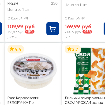
кг
FRESH
250г
Цена за 1 шт
Цена за 1 шт
С Картой №1
С Картой №1
109,99 руб
169,99 руб
-19%
-19%
136,89 руб
210,59 руб
до 38 шт
до 5 шт
4.4
2.7
Гриб Королевский
Лисички замороженны
г
БЕЛОРУЧКА По-
СВОЙ УРОЖАЙ целые