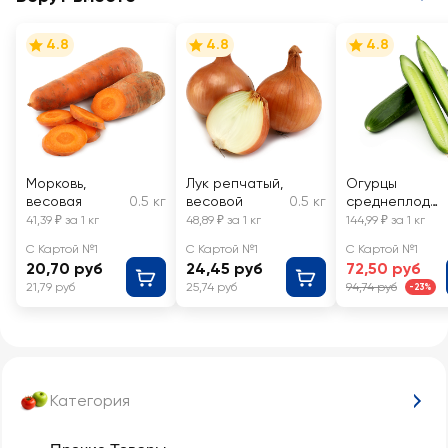
4.8
4.8
4.8
Морковь,
Лук репчатый,
Огурцы
весовая
0.5 кг
весовой
0.5 кг
среднеплодн
ые гладкие,
41,39 ₽ за 1 кг
48,89 ₽ за 1 кг
144,99 ₽ за 1 кг
весовые
С Картой №1
С Картой №1
С Картой №1
20,70 руб
24,45 руб
72,50 руб
21,79 руб
25,74 руб
94,74 руб
-23%
Категория