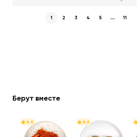
1
2
3
4
5
...
11
Берут вместе
4.6
4.6