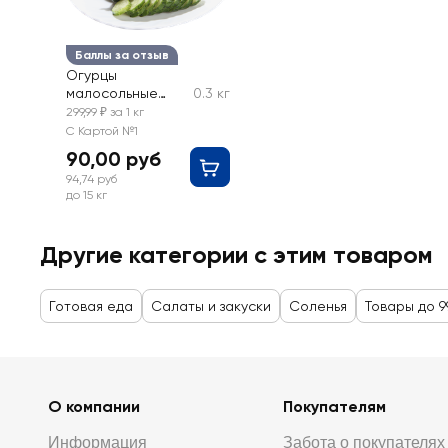
Баллы за отзыв
Огурцы
малосольные
0.3 кг
ЛЕНТА FRESH,
299,99 ₽ за 1 кг
весовые
С Картой №1
90,00 руб
94,74 руб
до 15 кг
Другие категории с этим товаром
Готовая еда
Салаты и закуски
Соленья
Товары до 9
О компании
Покупателям
Информация
Забота о покупателях