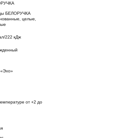
ОРУЧКА
цы БЕЛОРУЧКА
нованные, целые,
вые
ал/222 кДж
жденный
«Эхо»
температуре от +2 до
ия