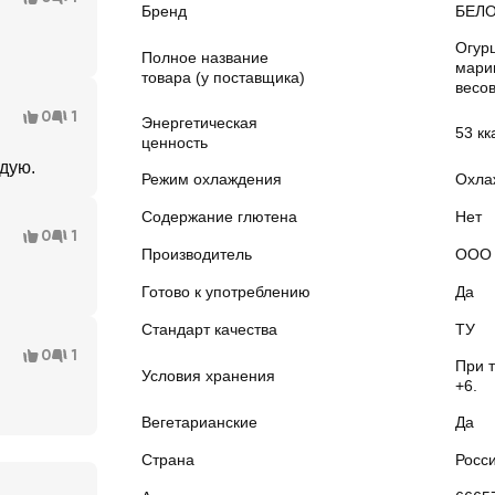
Бренд
БЕЛ
Огур
Полное название
мари
товара (у поставщика)
весо
0
1
Энергетическая
53 кк
ценность
ндую.
Режим охлаждения
Охла
Содержание глютена
Нет
0
1
Производитель
ООО 
Готово к употреблению
Да
Стандарт качества
ТУ
0
1
При 
Условия хранения
+6.
Вегетарианские
Да
Страна
Росс