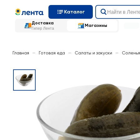
Каталог
Доставка
Магазины
Гипер Лента
Главная
—
Готовая еда
—
Салаты и закуски
—
Соленья