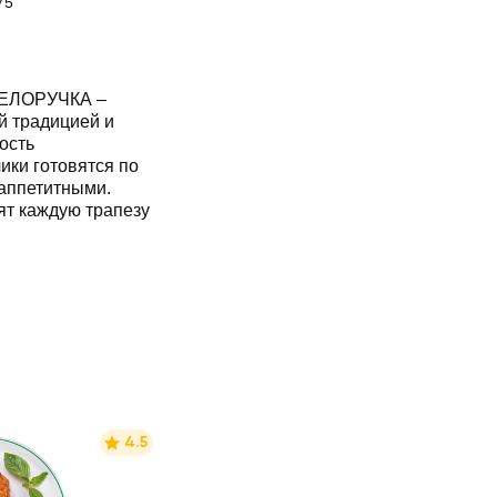
75
БЕЛОРУЧКА –
й традицией и
ость
ики готовятся по
 аппетитными.
ят каждую трапезу
4.5