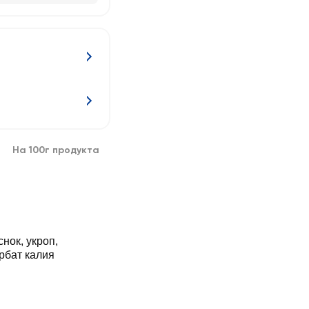
На 100г продукта
снок, укроп,
рбат калия