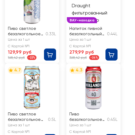
ВАУ-находка
Пиво светлое
Напиток пивной
безалкогольное
0.33L
безалкогольный
0.44L
ORIGAMIKA
темный GUINNESS
Цена за 1 шт
Цена за 1 шт
Оригамика ИПА
Draught
С Картой №1
С Картой №1
нефильтрованно
фильтрованный
129,99 руб
279,99 руб
е
0.44л
168,42 руб
368,42 руб
-22%
-24%
непастеризованн
ое
4.7
4.3
неосветленное
Пиво светлое
Пиво
безалкогольное
0.5L
безалкогольное
0.45L
WOLPERTINGER
светлое
Цена за 1 шт
Цена за 1 шт
Alkofrei
HOLLANDIA
С Картой №1
С Картой №1