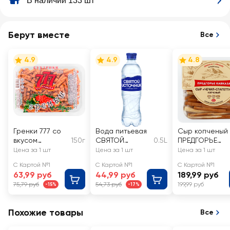
В наличии 133 шт
Берут вместе
Все
4.9
4.9
4.8
Гренки 777 со
Вода питьевая
Сыр копченый
вкусом
150г
СВЯТОЙ
0.5L
ПРЕДГОРЬЕ
красной икры
ИСТОЧНИК
КАВКАЗА Чечи
Цена за 1 шт
Цена за 1 шт
Цена за 1 шт
газированная
Спагетти 45%,
С Картой №1
С Картой №1
С Картой №1
без змж
63,99 руб
44,99 руб
189,99 руб
75,79 руб
54,73 руб
199,99 руб
-15%
-17%
Похожие товары
Все