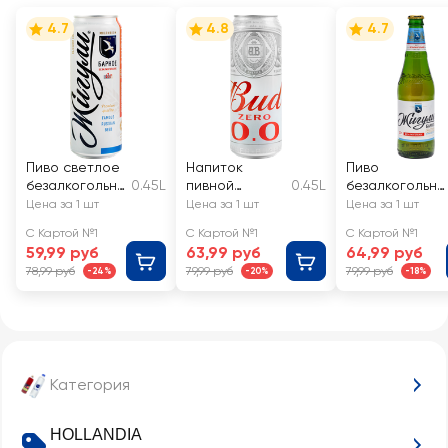
4.7
4.8
4.7
Пиво светлое
Напиток
Пиво
безалкогольно
0.45L
пивной
0.45L
безалкогольно
е ЖИГУЛИ
светлый
е светлое
Цена за 1 шт
Цена за 1 шт
Цена за 1 шт
Барное
безалкогольны
ЖИГУЛИ
С Картой №1
С Картой №1
С Картой №1
фильтрованно
й BUD светлый
БАРНОЕ
59,99 руб
63,99 руб
64,99 руб
е
пастеризован
фильтрованно
78,99 руб
79,99 руб
79,99 руб
-24%
-20%
-18%
пастеризован
ный, не более
е
ное, 0,5%, ж/б
0,5%, ж/б
пастеризован
ное не более
0,5%
Категория
HOLLANDIA