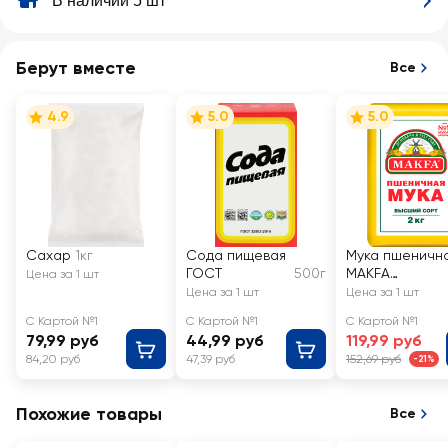
В наличии 5 шт
Берут вместе
Все
4.9
5.0
5.0
Сахар
1кг
Сода пищевая
Мука пшеничн
ГОСТ
500г
MAKFA
Цена за 1 шт
хлебопекарна
Цена за 1 шт
Цена за 1 шт
высший сорт
С Картой №1
С Картой №1
С Картой №1
79,99 руб
44,99 руб
119,99 руб
84,20 руб
47,39 руб
152,69 руб
-21%
Похожие товары
Все