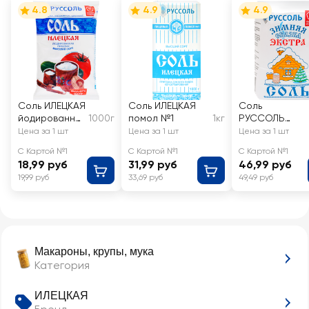
4.8
4.9
4.9
Соль ИЛЕЦКАЯ
Соль ИЛЕЦКАЯ
Соль
йодированна
1000г
помол №1
1кг
РУССОЛЬ
я, помол №1
Зимняя
Цена за 1 шт
Цена за 1 шт
Цена за 1 шт
высший сорт
Сказка,
С Картой №1
С Картой №1
С Картой №1
Экстра
18,99 руб
31,99 руб
46,99 руб
19,99 руб
33,69 руб
49,49 руб
Макароны, крупы, мука
Категория
ИЛЕЦКАЯ