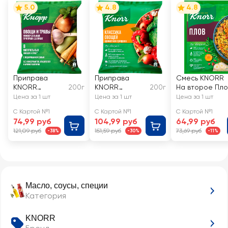
5.0
4.8
4.8
Приправа
Приправа
Смесь KNORR
KNORR
200г
KNORR
200г
На второе Пло
Универсальная
Классика
Цена за 1 шт
Цена за 1 шт
Цена за 1 шт
овощей
С Картой №1
С Картой №1
С Картой №1
универсальная
74,99 руб
104,99 руб
64,99 руб
121,09 руб
151,59 руб
73,69 руб
-38%
-30%
-11%
Масло, соусы, специи
Категория
KNORR