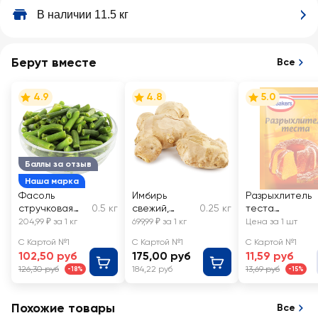
В наличии 11.5 кг
Берут вместе
Все
4.9
4.8
5.0
Баллы за отзыв
Наша марка
Фасоль
Имбирь
Разрыхлитель
стручковая
0.5 кг
свежий,
0.25 кг
теста
замороженная
весовой
DR.BAKERS
204,99 ₽ за 1 кг
699,99 ₽ за 1 кг
Цена за 1 шт
, резаная,
С Картой №1
С Картой №1
С Картой №1
весовая
102,50 руб
175,00 руб
11,59 руб
126,30 руб
184,22 руб
13,69 руб
-18%
-15%
Похожие товары
Все