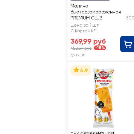
Малина
быстрозамороженная
PREMIUM CLUB
300
Цена за 1 шт
С Картой №1
369,99 руб
-18%
452,59 руб
до 15 шт
4.9
Чай замороженный