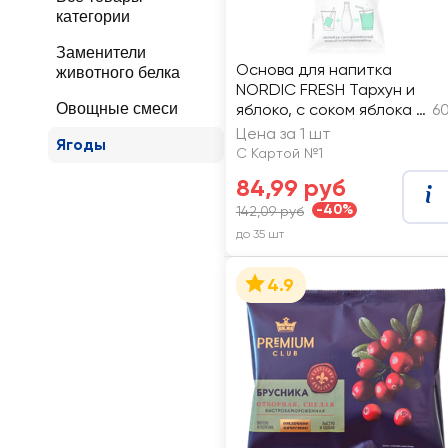
категории
Заменители
Основа для напитка
животного белка
NORDIC FRESH Тархун и
Овощные смеси
яблоко, с соком яблока и
60
эстрагоном
Цена за 1 шт
Ягоды
С Картой №1
84,99 руб
-40%
142,09 руб
до 35 шт
4.9