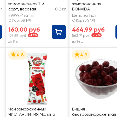
замороженная 1-й
замороженная
г
сорт, весовая
0.2 кг
BONVIDA
799,99 ₽ за 1 кг
Цена за 1 шт
С Картой №1
С Картой №1
160,00 руб
464,99 руб
-17%
-17%
193,68 руб
563,19 руб
до 17 кг
до 34 шт
4.8
4.9
Чай замороженный
Вишня
ЧИСТАЯ ЛИНИЯ Малина
быстрозамороженная