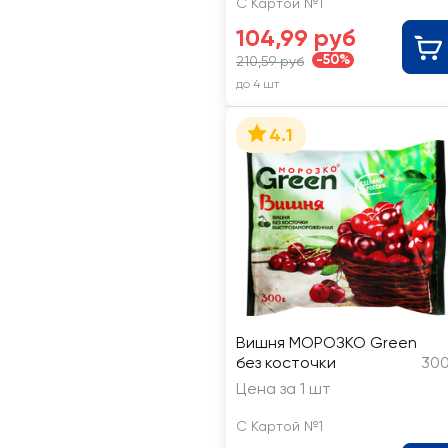
С Картой №1
104,99 руб
-50%
210,59 руб
до 4 шт
4.1
Вишня МОРОЗКО Green
без косточки
300
Цена за 1 шт
С Картой №1