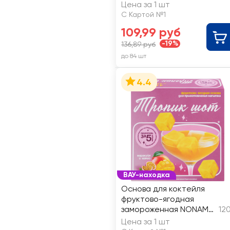
Цена за 1 шт
С Картой №1
109,99 руб
-19%
136,89 руб
до 84 шт
4.4
ВАУ-находка
Основа для коктейля
фруктово-ягодная
замороженная NONAME
12
Тропик шот, из манго и
Цена за 1 шт
пюре маракуйи