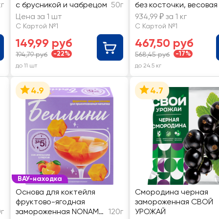
кг
с брусникой и чабрецом
50г
без косточки, весовая
Цена за 1 шт
934,99 ₽ за 1 кг
С Картой №1
С Картой №1
149,99 руб
467,50 руб
-22%
-17%
194,79 руб
568,45 руб
до 11 шт
до 24.5 кг
4.9
4.7
ВАУ-находка
Основа для коктейля
Смородина черная
фруктово-ягодная
замороженная СВОЙ
г
замороженная NONAME
120г
УРОЖАЙ