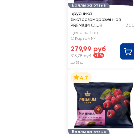
Баллы за отзыв
Брусника
быстрозамороженная
PREMIUM CLUB
300
Цена за 1 шт
С Картой №1
279,99 руб
-11%
315,78 руб
до 35 шт
4.7
Баллы за отзыв