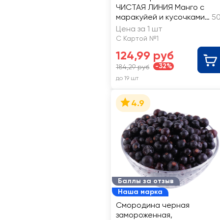
ЧИСТАЯ ЛИНИЯ Манго с
маракуйей и кусочками
50
апельсина
Цена за 1 шт
С Картой №1
124,99 руб
-32%
184,29 руб
до 19 шт
4.9
Баллы за отзыв
Наша марка
Смородина черная
замороженная,