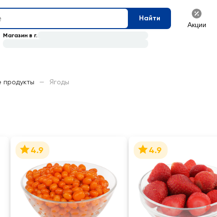
Найти
Акции
Магазин в г.
е продукты
—
Ягоды
4.9
4.9