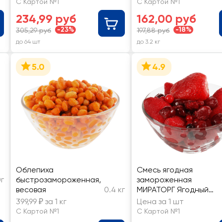
С Картой №1
С Картой №1
234,99 руб
162,00 руб
-23%
-18%
305,29 руб
197,88 руб
до 64 шт
до 3.2 кг
5.0
4.9
Облепиха
Смесь ягодная
г
быстрозамороженная,
замороженная
весовая
0.4 кг
МИРАТОРГ Ягодный
коктейль
399,99 ₽ за 1 кг
Цена за 1 шт
С Картой №1
С Картой №1