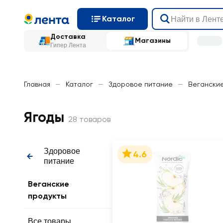
Каталог
Доставка
Магазины
Гипер Лента
Главная
—
Каталог
—
Здоровое питание
—
Вегански
Ягоды
28 товаров
Здоровое
4.6
питание
Веганские
продукты
Все товары