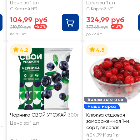
Беллини, из персика с
Цена за 1 шт
Цена за 1 шт
соком апельсина
С Картой №1
С Картой №1
104,99 руб
324,99 руб
-50%
-13%
210,59 руб
373,68 руб
до 30 шт
до 22 шт
4.2
4.8
Баллы за отзыв
Наша марка
Черника СВОЙ УРОЖАЙ
300г
Клюква садовая
замороженная 1-й
Цена за 1 шт
0г
сорт, весовая
404,99 ₽ за 1 кг