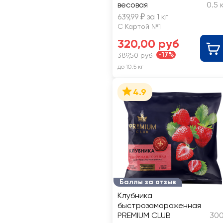
весовая
0.5 
639,99 ₽ за 1 кг
С Картой №1
320,00 руб
-17%
389,50 руб
до 10.5 кг
4.9
Баллы за отзыв
Клубника
быстрозамороженная
PREMIUM CLUB
300