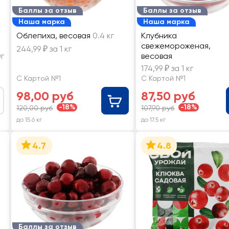
Баллы за отзыв
Баллы за отзыв
Наша марка
Наша марка
Облепиха, весовая
0.4 кг
Клубника
свежемороженая,
244,99 ₽ за 1 кг
г
весовая
174,99 ₽ за 1 кг
С Картой №1
С Картой №1
98,00 руб
87,50 руб
-18%
-18%
120,00 руб
107,90 руб
до 15.6 кг
до 17.5 кг
4.7
4.8
Баллы за отзыв