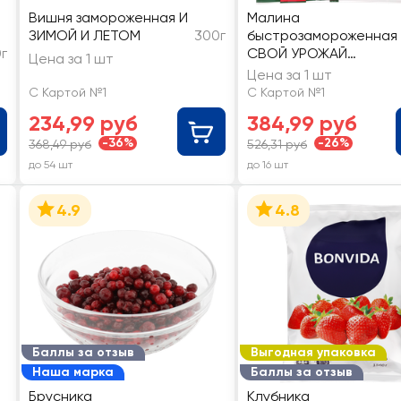
Вишня замороженная И
Малина
ЗИМОЙ И ЛЕТОМ
300г
быстрозамороженная
г
СВОЙ УРОЖАЙ
Цена за 1 шт
отборная
Цена за 1 шт
С Картой №1
С Картой №1
234,99 руб
384,99 руб
-36%
-26%
368,49 руб
526,31 руб
до 54 шт
до 16 шт
4.9
4.8
Баллы за отзыв
Выгодная упаковка
Наша марка
Баллы за отзыв
Брусника
Клубника