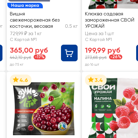
Наша марка
Вишня
Клюква садовая
свежемороженая без
замороженная СВОЙ
г
косточки, весовая
0.5 кг
УРОЖАЙ
729,99 ₽ за 1 кг
Цена за 1 шт
С Картой №1
С Картой №1
365,00 руб
199,99 руб
-17%
-26%
442,10 руб
273,68 руб
до 7.5 кг
до 16 шт
4.6
3.4