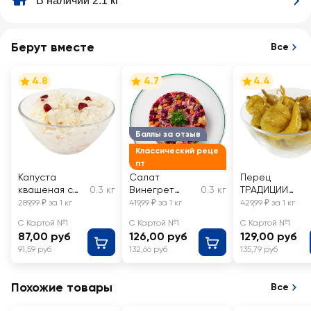
В наличии 2.1 кг
Берут вместе
Все
4.8
4.7
4.4
Баллы за отзыв
Классический реце
пт
Капуста
Салат
Перец
квашеная с
0.3 кг
Винегрет
0.3 кг
ТРАДИЦИИ
морковью и
классический
ВКУСА
289,99 ₽ за 1 кг
419,99 ₽ за 1 кг
429,99 ₽ за 1 кг
клюквой
ЛЕНТА FRESH,
соленый
С Картой №1
С Картой №1
С Картой №1
ЛЕНТА FRESH,
весовой
острый
87,00 руб
126,00 руб
129,00 руб
весовая
91,59 руб
132,66 руб
135,79 руб
Похожие товары
Все