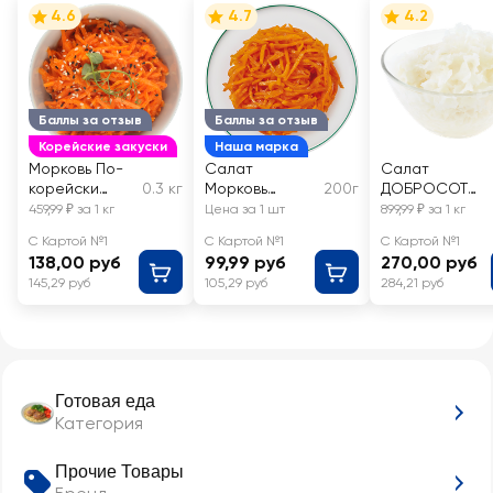
4.6
4.7
4.2
Баллы за отзыв
Баллы за отзыв
Корейские закуски
Наша марка
Морковь По-
Салат
Салат
корейски
0.3 кг
Морковь
200г
ДОБРОСОТ
ЛЕНТА FRESH,
по‑корейски
Гребешки по-
459,99 ₽ за 1 кг
Цена за 1 шт
899,99 ₽ за 1 кг
весовая
ЛЕНТА FRESH
корейски,
С Картой №1
С Картой №1
С Картой №1
весовой
138,00 руб
99,99 руб
270,00 руб
145,29 руб
105,29 руб
284,21 руб
Готовая еда
Категория
Прочие Товары