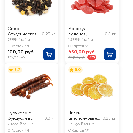
Смесь
Маракуя
Студенческая,
0.25 кг
сушеная,
0.5 кг
весовая
весовая
399,99 ₽ за 1 кг
1 299,99 ₽ за 1 кг
С Картой №1
С Картой №1
100,00 руб
650,00 руб
105,27 руб
789,50 руб
-17%
2.7
5.0
Чурчхела с
Чипсы
фундуком в
0.3 кг
апельсиновые,
0.25 кг
виноградном
весовые
2 199,99 ₽ за 1 кг
2 999,99 ₽ за 1 кг
соке, весовая
С Картой №1
С Картой №1