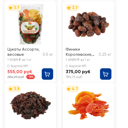
3.7
3.7
Цукаты Ассорти,
Финики
весовые
0.5 кг
Королевские,
0.25 кг
весовые
1 109,99 ₽ за 1 кг
1 499,99 ₽ за 1 кг
С Картой №1
С Картой №1
555,00 руб
375,00 руб
684,25 руб
394,75 руб
-18%
3.8
4.7