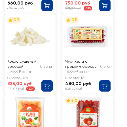
660,00 руб
750,00 руб
694,74 руб
921,07 руб
-18%
3.3
3.5
Кокос сушеный,
Чурчхела с
весовой
0.25 кг
грецким орехом
0.3 кг
в абрикосовом
1 299,99 ₽ за 1 кг
1 599,99 ₽ за 1 кг
соке, весовая
С Картой №1
С Картой №1
325,00 руб
480,00 руб
421,07 руб
505,29 руб
-22%
5.0