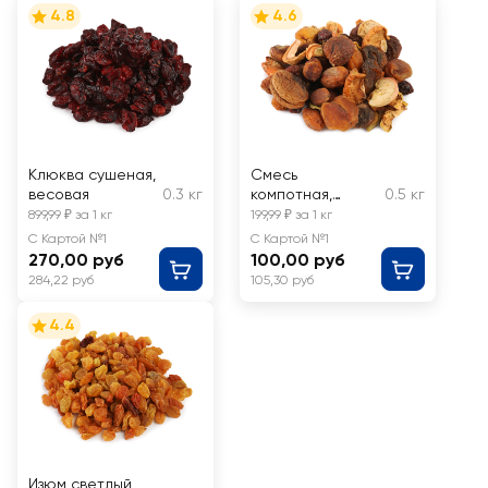
4.8
4.6
Клюква сушеная,
Смесь
весовая
0.3 кг
компотная,
0.5 кг
весовая
899,99 ₽ за 1 кг
199,99 ₽ за 1 кг
С Картой №1
С Картой №1
270,00 руб
100,00 руб
284,22 руб
105,30 руб
4.4
Изюм светлый,