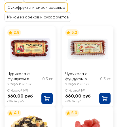
Сухофрукты и смеси весовые
Миксы из орехов и сухофруктов
2.8
3.2
Чурчхела с
Чурчхела с
фундуком в
0.3 кг
фундуком в
0.3 кг
гранатовом
абрикосовом
2 199,99 ₽ за 1 кг
2 199,99 ₽ за 1 кг
соке, весовая
соке, весовая
С Картой №1
С Картой №1
660,00 руб
660,00 руб
694,74 руб
694,74 руб
4.1
5.0