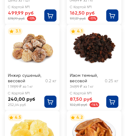
Цена за 1 шт
649,99 ₽ за 1 кг
С Картой №1
С Картой №1
499,99 руб
162,50 руб
578,99 руб
197,37 руб
-13%
-17%
3.1
4.1
Инжир сушеный,
Изюм темный,
весовой
0.2 кг
весовой
0.25 кг
1 199,99 ₽ за 1 кг
349,99 ₽ за 1 кг
С Картой №1
С Картой №1
240,00 руб
87,50 руб
252,64 руб
102,65 руб
-14%
4.5
4.2