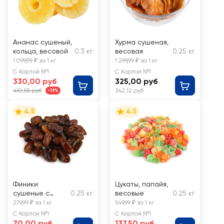
Ананас сушеный,
Хурма сушеная,
кольца, весовой
0.3 кг
весовая
0.25 кг
1 099,99 ₽ за 1 кг
1 299,99 ₽ за 1 кг
С Картой №1
С Картой №1
330,00 руб
325,00 руб
410,55 руб
342,12 руб
-19%
4.5
4.5
Финики
Цукаты, папайя,
сушеные с
0.25 кг
весовые
0.25 кг
косточкой,
279,99 ₽ за 1 кг
549,99 ₽ за 1 кг
весовые
С Картой №1
С Картой №1
70,00 руб
137,50 руб