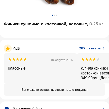
Финики сушеные с косточкой, весовые
,
0.25 кг
4.5
289 отзывов
04 августа 2026
Классные
купила финики
косточкой,весо
349.99р/кг. Дов
свежие,мясисты
очень полезные
Вы можете оставить отзыв после покупки
употребляем,ка
лучше,чем кон
детям!!