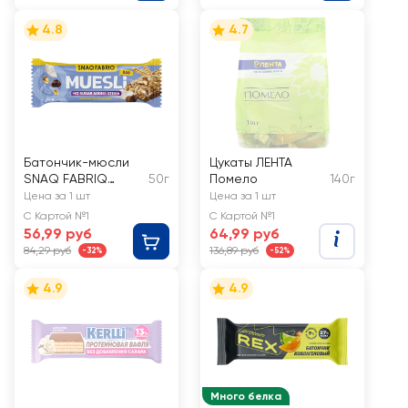
4.8
4.7
Батончик-мюсли
Цукаты ЛЕНТА
SNAQ FABRIQ
50г
Помело
140г
Кокос, с молочным
Цена за 1 шт
Цена за 1 шт
шоколадом
С Картой №1
С Картой №1
56,99 руб
64,99 руб
84,29 руб
136,89 руб
-32%
-52%
4.9
4.9
Много белка