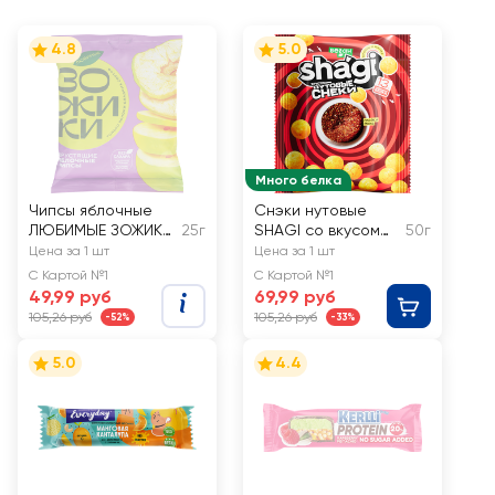
4.8
5.0
Много белка
Чипсы яблочные
Снэки нутовые
ЛЮБИМЫЕ ЗОЖИКИ
25г
SHAGI со вкусом
50г
Классические
спайси микс
Цена за 1 шт
Цена за 1 шт
С Картой №1
С Картой №1
49,99 руб
69,99 руб
105,26 руб
105,26 руб
-52%
-33%
5.0
4.4