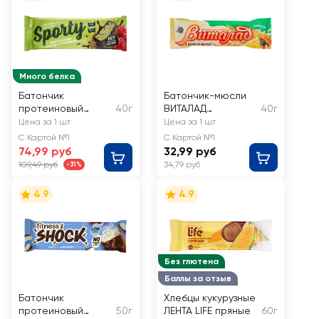
Много белка
Батончик
Батончик-мюсли
протеиновый
40г
ВИТАЛАД
40г
SPORTY
Тропический
Цена за 1 шт
Цена за 1 шт
Фисташковая
С Картой №1
С Картой №1
меренга с
74,99 руб
32,99 руб
малиной,
109,49 руб
34,79 руб
-31%
глазированный
4.9
4.9
Без глютена
Баллы за отзыв
Батончик
Хлебцы кукурузные
протеиновый
50г
ЛЕНТА LIFE пряные
60г