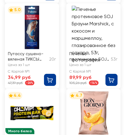
5.0
Путассу сушено-
Печенье
вяленая ТИКСЫ
20г
протеиновое SOJ
53г
соломка с перцем
Брауни Marshick, с
Цена за 1 шт
Цена за 1 шт
кокосом и
С Картой №1
С Картой №1
маршмеллоу,
34,99 руб
89,99 руб
глазированное без
47,39 руб
105,26 руб
-26%
-14%
сахара
4.4
4.7
Много белка