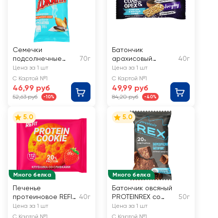
Семечки
Батончик
подсолнечные
70г
арахисовый
40г
ДЖИНН жареные с
EVERYDAY
Цена за 1 шт
Цена за 1 шт
морской солью
Соль&Орех, с
С Картой №1
С Картой №1
перцем и морской
46,99 руб
49,99 руб
солью
52,63 руб
84,20 руб
-10%
-40%
5.0
5.0
Много белка
Много белка
Печенье
Батончик овсяный
протеиновое REFIT
40г
PROTEINREX со
50г
Клубника со
вкусом двойной
Цена за 1 шт
Цена за 1 шт
сливками
шоколад
С Картой №1
С Картой №1