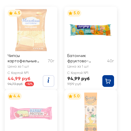
4.5
5.0
Чипсы
Батончик
картофельные
70г
фруктово-
40г
МОСКОВСКИЙ
ореховый
Цена за 1 шт
Цена за 1 шт
КАРТОФЕЛЬ
EVERYDAY
С Картой №1
С Картой №1
Рифленые
Манговая
44,99 руб
94,99 руб
хрустящие со
Канталупа, со
94,73 руб
99,99 руб
-52%
вкусом сыра
вкусом манго-дыня
4.4
5.0