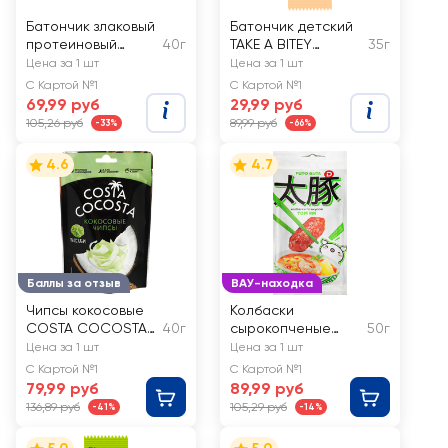
Батончик злаковый
Батончик детский
протеиновый
40г
TAKE A BITEY
35г
KERLLI со вкусом
Апельсин, с
Цена за 1 шт
Цена за 1 шт
малины и
кусочками
С Картой №1
С Картой №1
фисташки, без
фруктов, в
69,99 руб
29,99 руб
сахара
шоколаде
105,26 руб
89,99 руб
-33%
-66%
4.6
4.7
Баллы за отзыв
ВАУ-находка
Чипсы кокосовые
Колбаски
COSTA COCOSTA
40г
сырокопченые
50г
со вкусом васаби
ДЫМОВ со вкусом
Цена за 1 шт
Цена за 1 шт
Том Ям
С Картой №1
С Картой №1
79,99 руб
89,99 руб
136,89 руб
105,29 руб
-41%
-14%