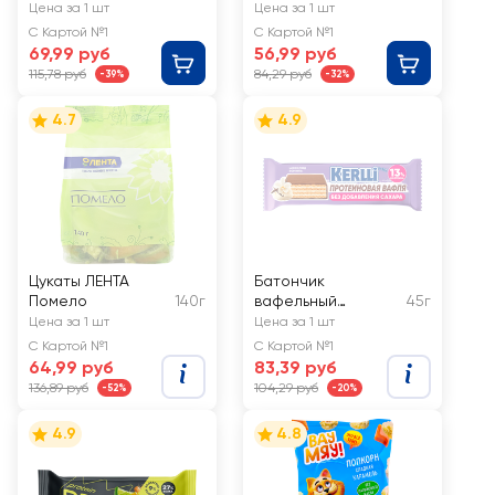
PROTEINREX Extra
Кокос, с молочным
Цена за 1 шт
Цена за 1 шт
Апельсин, с L-
шоколадом
С Картой №1
С Картой №1
карнитином
69,99 руб
56,99 руб
115,78 руб
84,29 руб
-39%
-32%
4.7
4.9
Цукаты ЛЕНТА
Батончик
Помело
140г
вафельный
45г
протеиновый
Цена за 1 шт
Цена за 1 шт
KERLLI со вкусом
С Картой №1
С Картой №1
ванили, без сахара
64,99 руб
83,39 руб
136,89 руб
104,29 руб
-52%
-20%
4.9
4.8