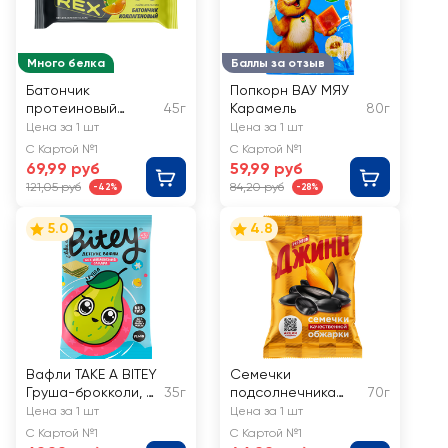
Много белка
Баллы за отзыв
Батончик
Попкорн ВАУ МЯУ
протеиновый
45г
Карамель
80г
PROTEINREX Лайм-
Цена за 1 шт
Цена за 1 шт
апельсин,
С Картой №1
С Картой №1
глазированный
69,99 руб
59,99 руб
121,05 руб
84,20 руб
-42%
-28%
5.0
4.8
Вафли TAKE A BITEY
Семечки
Груша-брокколи, с
35г
подсолнечника
70г
3 лет
ДЖИНН жареные
Цена за 1 шт
Цена за 1 шт
С Картой №1
С Картой №1