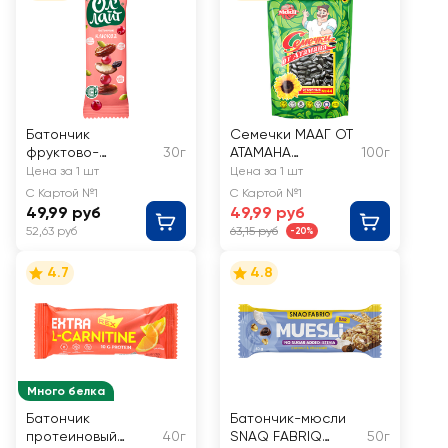
Батончик
Семечки МААГ ОТ
фруктово-
30г
АТАМАНА
100г
ореховый ОЛ'ЛАЙТ
отборные
Цена за 1 шт
Цена за 1 шт
Клюквенный
С Картой №1
С Картой №1
49,99 руб
49,99 руб
52,63 руб
63,15 руб
-20%
4.7
4.8
Много белка
Батончик
Батончик-мюсли
протеиновый
40г
SNAQ FABRIQ
50г