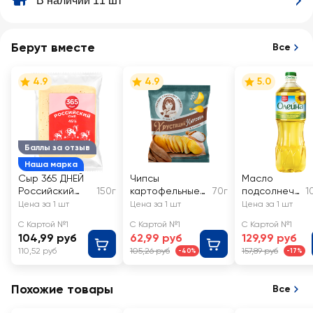
В наличии 11 шт
Берут вместе
Все
4.9
4.9
5.0
Баллы за отзыв
Наша марка
Сыр 365 ДНЕЙ
Чипсы
Масло
Российский
150г
картофельные
70г
подсолнечн
1
45%, без змж
ХРУСТЯЩИЙ
ое ОЛЕЙНА
Цена за 1 шт
Цена за 1 шт
Цена за 1 шт
КАРТОФЕЛЬ с
рафинирова
С Картой №1
С Картой №1
С Картой №1
солью, в
нное
104,99 руб
62,99 руб
129,99 руб
ломтиках
дезодориро
110,52 руб
105,26 руб
157,89 руб
-40%
-17%
ванное 1-й
сорт
Похожие товары
Все