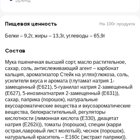
Бренд
Пищевая ценность
На 100г продукта
Белки – 9,2г, жиры – 13,3г, углеводы – 65,9г
Состав
Мука пшеничная высший сорт, масло растительное,
сахар, соль, антислеживающий агент – карбонат
кальция, ароматизатор Стейк на углях(глюкоза, соль,
усилители вкуса и аромата (глутамат натрия 1-
замещенный (Е621), 5-гуанилат натрия 2-замещенный
(Е627), 5-инозинатнатрия 2-замещенный (Е631)),
сахар, паприка (порошок), натуральные
вкусоароматические вещества и вкусоароматические
вещества, белокрастительный, регуляторы
кислотности (лимонная кислота (Е330), диацетат
натрия (Е262ii)), томаты (порошок), специи (карри
острая,лавровый лист молотый), чеснок (порошок),
натуральный краситель – Е160с (экстракт паприки)).