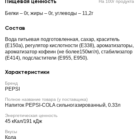
Пищевая ценность
На 100г продукта
Белки – 0г, жиры – 0г, углеводы – 11,2г
Состав
Вода питьевая подготовленная, сахар, краситель
(E150а), регулятор кислотности (E338), ароматизаторы,
ароматизатор кофеин (не более150мг/л), стабилизатор
(Е414), подсластители (Е955, Е950).
Характеристики
Бренд
PEPSI
Полное название товара (у поставщика)
Напиток PEPSI-COLA сильногазированный, 0.33л
Энергетическая ценность
45 кКал/191 кДж
Вкусы
Кола