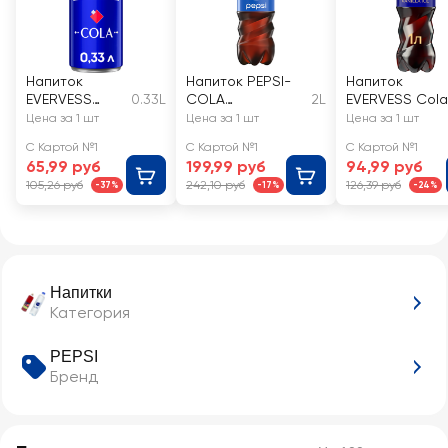
Напиток
Напиток PEPSI-
Напиток
EVERVESS
0.33L
COLA
2L
EVERVESS Cola
Кола
сильногазирован
Vanilla Ice
Цена за 1 шт
Цена за 1 шт
Цена за 1 шт
сильногазиров
ный
Ванильное
С Картой №1
С Картой №1
С Картой №1
анный
мороженое
65,99 руб
199,99 руб
94,99 руб
сильногазиров
105,26 руб
242,10 руб
126,39 руб
-37%
-17%
-24%
ный, без сахар
Напитки
Категория
PEPSI
Бренд